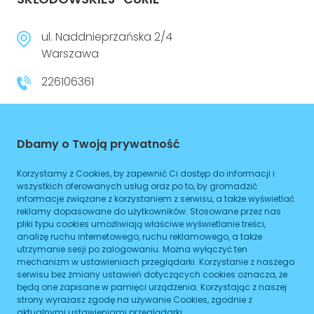
ul. Naddnieprzańska 2/4
Warszawa
226106361
www.liceum23.waw.pl
Czynne
Dbamy o Twoją prywatność
Planowane zamknięcie 16:00
Korzystamy z Cookies, by zapewnić Ci dostęp do informacji i
wszystkich oferowanych usług oraz po to, by gromadzić
WIĘCEJ
informacje związane z korzystaniem z serwisu, a także wyświetlać
reklamy dopasowane do użytkowników. Stosowane przez nas
Dojazd
pliki typu cookies umożliwiają właściwe wyświetlanie treści,
analizę ruchu internetowego, ruchu reklamowego, a także
utrzymanie sesji po zalogowaniu. Można wyłączyć ten
Tramwaj
Brak podanych linii
mechanizm w ustawieniach przeglądarki. Korzystanie z naszego
serwisu bez zmiany ustawień dotyczących cookies oznacza, że
Autobus
Brak podanych linii
będą one zapisane w pamięci urządzenia. Korzystając z naszej
strony wyrażasz zgodę na używanie Cookies, zgodnie z
Metro
Brak podanych linii
aktualnymi ustawieniami przeglądarki.