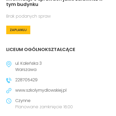
tym budynku
Brak podanych spraw
ZAPLANUJ
LICEUM OGÓLNOKSZTAŁCĄCE
ul. Kaleńska 3
Warszawa
228705429
www.szkolymydlowskiej.pl
Czynne
Planowane zamknięcie 16:00