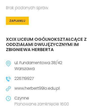
Brak podanych spraw
ZAPLANUJ
XCIX LICEUM OGÓLNOKSZTAŁCĄCE Z
ODDZIAŁAMI DWUJĘZYCZNYMI IM
ZBIGNIEWA HERBERTA
ul. Fundamentowa 38/42
Warszawa
226719927
www.herbert99lo.edu.pl
Czynne
Planowane zamknięcie 16:00