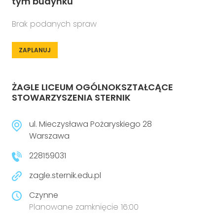
tym budynku
Brak podanych spraw
ZAPLANUJ
ŻAGLE LICEUM OGÓLNOKSZTAŁCĄCE
STOWARZYSZENIA STERNIK
ul. Mieczysława Pożaryskiego 28
Warszawa
228159031
zagle.sternik.edu.pl
Czynne
Planowane zamknięcie 16:00