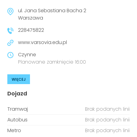
ul. Jana Sebastiana Bacha 2
Warszawa
228475822
www.varsovia.edu.pl
Czynne
Planowane zamknięcie 16:00
WIĘCEJ
Dojazd
Tramwaj
Brak podanych linii
Autobus
Brak podanych linii
Metro
Brak podanych linii