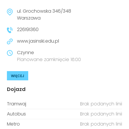
ul. Grochowska 346/348
Warszawa
226191360
www.jasinski.edu.pl
Czynne
Planowane zamknięcie 16:00
WIĘCEJ
Dojazd
Tramwaj
Brak podanych linii
Autobus
Brak podanych linii
Metro
Brak podanych linii