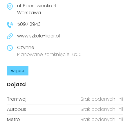
niepełnosprawnościami
Urządzenia IoT
ul. Bobrowiecka 9
Warszawa
T
Prawo
509712943
Prawa osób z niepełnosprawnościami
www.szkola-lider.pl
T
Aktualności
Czynne
Planowane zamknięcie 16:00
WIĘCEJ
Dojazd
Tramwaj
Brak podanych linii
Autobus
Brak podanych linii
Metro
Brak podanych linii