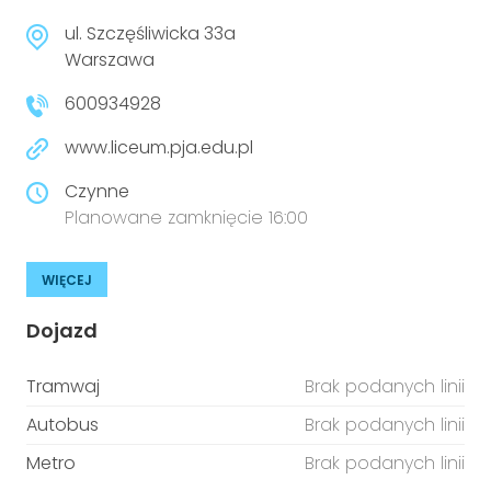
ul. Szczęśliwicka 33a
Warszawa
600934928
www.liceum.pja.edu.pl
Czynne
Planowane zamknięcie 16:00
WIĘCEJ
Dojazd
Tramwaj
Brak podanych linii
Autobus
Brak podanych linii
Metro
Brak podanych linii