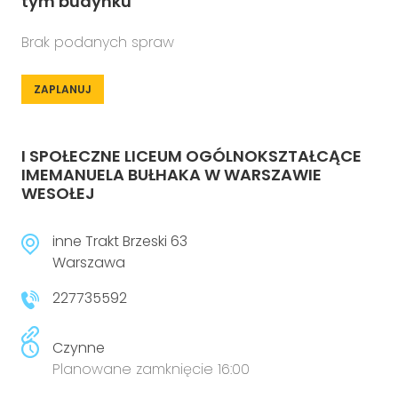
tym budynku
Brak podanych spraw
ZAPLANUJ
I SPOŁECZNE LICEUM OGÓLNOKSZTAŁCĄCE
IMEMANUELA BUŁHAKA W WARSZAWIE
WESOŁEJ
inne Trakt Brzeski 63
Warszawa
227735592
Czynne
Planowane zamknięcie 16:00