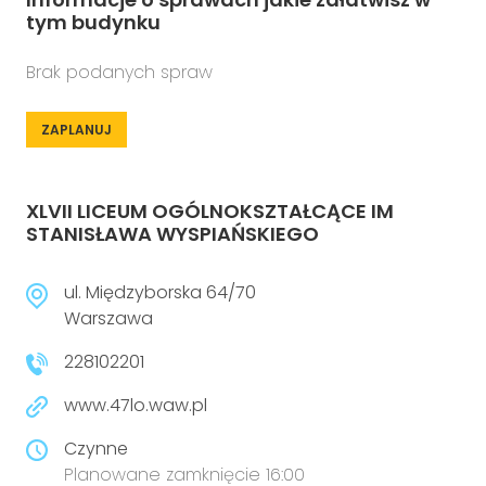
tym budynku
Brak podanych spraw
ZAPLANUJ
XLVII LICEUM OGÓLNOKSZTAŁCĄCE IM
STANISŁAWA WYSPIAŃSKIEGO
ul. Międzyborska 64/70
Warszawa
228102201
www.47lo.waw.pl
Czynne
Planowane zamknięcie 16:00