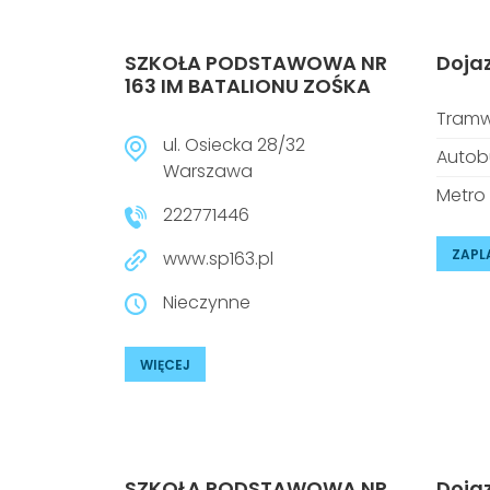
SZKOŁA PODSTAWOWA NR
Doja
163 IM BATALIONU ZOŚKA
Tramw
ul. Osiecka 28/32
Autob
Warszawa
Metro
222771446
ZAPL
www.sp163.pl
Nieczynne
WIĘCEJ
SZKOŁA PODSTAWOWA NR
Doja