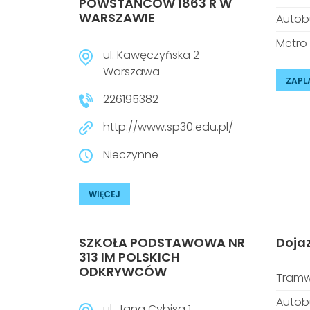
POWSTAŃCÓW 1863 R W
WARSZAWIE
Autob
Metro
ul. Kawęczyńska 2
Warszawa
ZAPL
226195382
http://www.sp30.edu.pl/
Nieczynne
WIĘCEJ
SZKOŁA PODSTAWOWA NR
Doja
313 IM POLSKICH
ODKRYWCÓW
Tramw
Autob
ul. Jana Cybisa 1