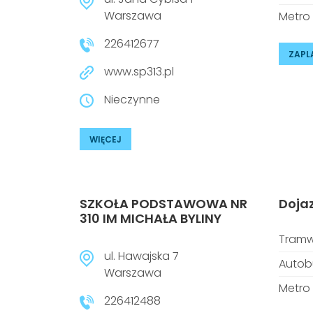
Warszawa
Metro
226412677
ZAPL
www.sp313.pl
Nieczynne
WIĘCEJ
SZKOŁA PODSTAWOWA NR
Doja
310 IM MICHAŁA BYLINY
Tramw
ul. Hawajska 7
Autob
Warszawa
Metro
226412488