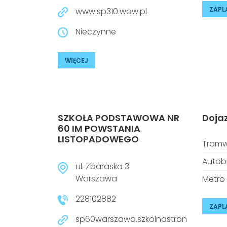
ZAPL
www.sp310.waw.pl
Nieczynne
WIĘCEJ
SZKOŁA PODSTAWOWA NR
Doja
60 IM POWSTANIA
LISTOPADOWEGO
Tramw
Autob
ul. Zbaraska 3
Warszawa
Metro
228102882
ZAPL
sp60warszawa.szkolnastron