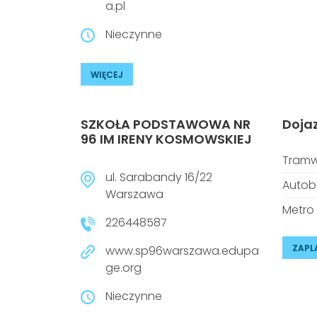
a.pl
Nieczynne
WIĘCEJ
SZKOŁA PODSTAWOWA NR
Doja
96 IM IRENY KOSMOWSKIEJ
Tramw
ul. Sarabandy 16/22
Autob
Warszawa
Metro
226448587
ZAPL
www.sp96warszawa.edupa
ge.org
Nieczynne