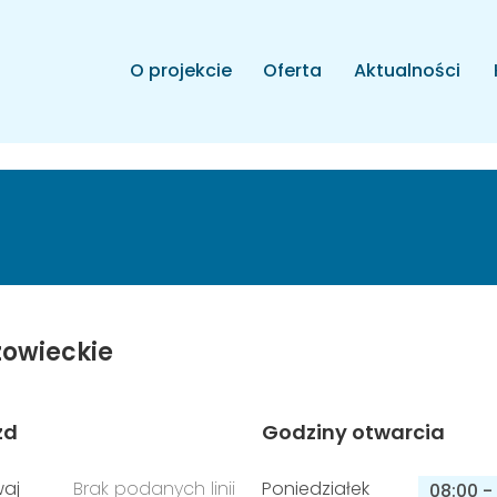
O projekcie
Oferta
Aktualności
owieckie
zd
Godziny otwarcia
aj
Brak podanych linii
Poniedziałek
08:00
-