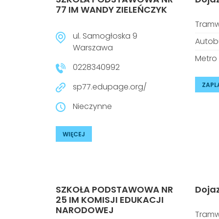
77 IM WANDY ZIELEŃCZYK
Tramw
ul. Samogłoska 9
Autob
Warszawa
Metro
0228340992
ZAPL
sp77.edupage.org/
Nieczynne
WIĘCEJ
SZKOŁA PODSTAWOWA NR
Doja
25 IM KOMISJI EDUKACJI
NARODOWEJ
Tramw