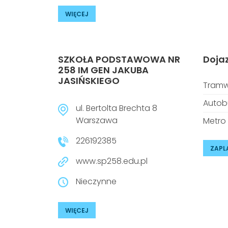
WIĘCEJ
SZKOŁA PODSTAWOWA NR
Doja
258 IM GEN JAKUBA
JASIŃSKIEGO
Tramw
Autob
ul. Bertolta Brechta 8
Warszawa
Metro
226192385
ZAPL
www.sp258.edu.pl
Nieczynne
WIĘCEJ