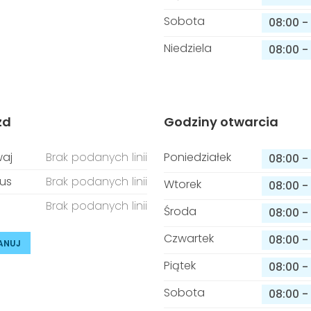
Sobota
08:00
-
Niedziela
08:00
-
zd
Godziny otwarcia
aj
Brak podanych linii
Poniedziałek
08:00
-
us
Brak podanych linii
Wtorek
08:00
-
Brak podanych linii
Środa
08:00
-
Czwartek
08:00
-
ANUJ
Piątek
08:00
-
Sobota
08:00
-