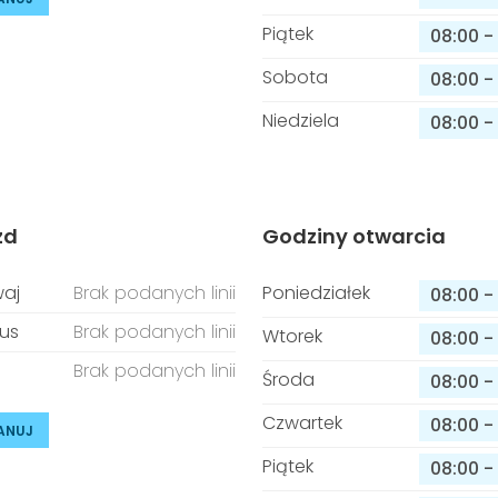
Piątek
08:00
-
Sobota
08:00
-
Niedziela
08:00
-
zd
Godziny otwarcia
aj
Brak podanych linii
Poniedziałek
08:00
-
us
Brak podanych linii
Wtorek
08:00
-
Brak podanych linii
Środa
08:00
-
Czwartek
08:00
-
ANUJ
Piątek
08:00
-