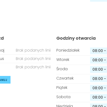
zd
Godziny otwarcia
aj
Brak podanych linii
Poniedziałek
08:00
-
us
Brak podanych linii
Wtorek
08:00
-
Brak podanych linii
Środa
08:00
-
Czwartek
08:00
-
ANUJ
Piątek
08:00
-
Sobota
08:00
-
Niedziela
08:00
-