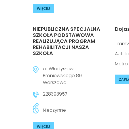
WIĘCEJ
NIEPUBLICZNA SPECJALNA
Doja
SZKOŁA PODSTAWOWA
REALIZUJĄCA PROGRAM
Tramw
REHABILITACJI NASZA
SZKOŁA
Autob
Metro
ul. Władysława
Broniewskiego 89
ZAPL
Warszawa
228393957
Nieczynne
WIĘCEJ