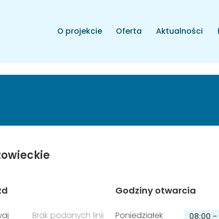
O projekcie
Oferta
Aktualności
owieckie
zd
Godziny otwarcia
aj
Brak podanych linii
Poniedziałek
08:00
-