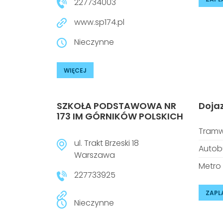
227734003
www.sp174.pl
Nieczynne
WIĘCEJ
SZKOŁA PODSTAWOWA NR
Doja
173 IM GÓRNIKÓW POLSKICH
Tramw
ul. Trakt Brzeski 18
Autob
Warszawa
Metro
227733925
ZAPL
Nieczynne