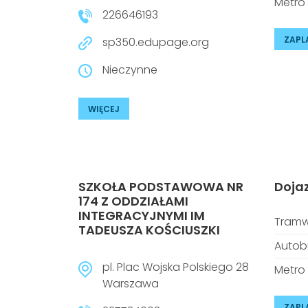
Metro
226646193
ZAPL
sp350.edupage.org
Nieczynne
WIĘCEJ
SZKOŁA PODSTAWOWA NR
Doja
174 Z ODDZIAŁAMI
INTEGRACYJNYMI IM
Tramw
TADEUSZA KOŚCIUSZKI
Autob
pl. Plac Wojska Polskiego 28
Metro
Warszawa
ZAPL