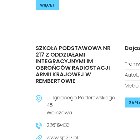
WIĘCEJ
SZKOŁA PODSTAWOWA NR
Doja
217 Z ODDZIAŁAMI
INTEGRACYJNYMI IM
Tramw
OBROŃCÓW RADIOSTACJI
ARMII KRAJOWEJ W
Autob
REMBERTOWIE
Metro
ul. Ignacego Paderewskiego
ZAPL
45
Warszawa
226119433
www.sp217.pl