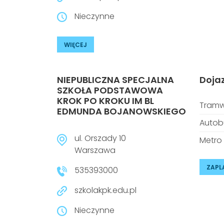
Nieczynne
WIĘCEJ
NIEPUBLICZNA SPECJALNA
Doja
SZKOŁA PODSTAWOWA
KROK PO KROKU IM BL
Tramw
EDMUNDA BOJANOWSKIEGO
Autob
ul. Orszady 10
Metro
Warszawa
ZAPL
535393000
szkolakpk.edu.pl
Nieczynne