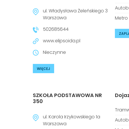
Autob
ul. Władysława Żeleńskiego 3
Warszawa
Metro
502685644
ZAPL
www.elipsoida.pl
Nieczynne
WIĘCEJ
SZKOŁA PODSTAWOWA NR
Doja
350
Tramw
ul. Karola Irzykowskiego 1a
Autob
Warszawa