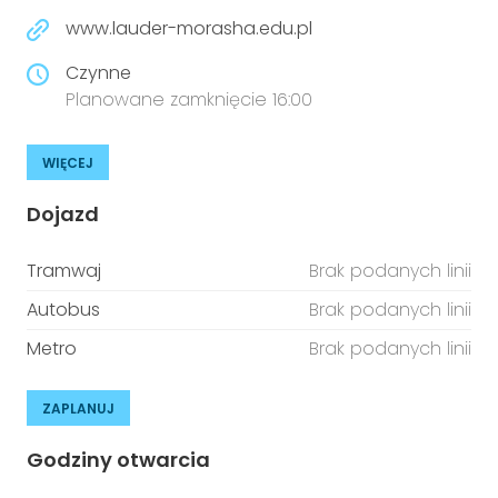
www.lauder-morasha.edu.pl
Czynne
Planowane zamknięcie 16:00
WIĘCEJ
Dojazd
Tramwaj
Brak podanych linii
Autobus
Brak podanych linii
Metro
Brak podanych linii
ZAPLANUJ
Godziny otwarcia