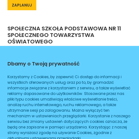
ZAPLANUJ
SPOŁECZNA SZKOŁA PODSTAWOWA NR 11
SPOŁECZNEGO TOWARZYSTWA
OŚWIATOWEGO
ul. Toruńska 23
Dbamy o Twoją prywatność
Warszawa
Korzystamy z Cookies, by zapewnić Ci dostęp do informacji i
228112416
wszystkich oferowanych usług oraz po to, by gromadzić
informacje związane z korzystaniem z serwisu, a także wyświetlać
reklamy dopasowane do użytkowników. Stosowane przez nas
Czynne
pliki typu cookies umożliwiają właściwe wyświetlanie treści,
Planowane zamknięcie 16:00
analizę ruchu internetowego, ruchu reklamowego, a także
utrzymanie sesji po zalogowaniu. Można wyłączyć ten
mechanizm w ustawieniach przeglądarki. Korzystanie z naszego
WIĘCEJ
serwisu bez zmiany ustawień dotyczących cookies oznacza, że
będą one zapisane w pamięci urządzenia. Korzystając z naszej
strony wyrażasz zgodę na używanie Cookies, zgodnie z
Dojazd
aktualnymi ustawieniami przeglądarki.