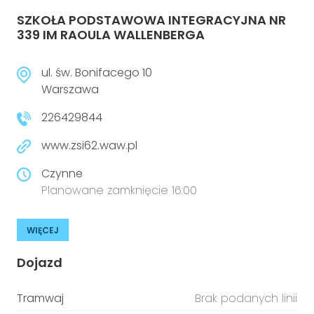
SZKOŁA PODSTAWOWA INTEGRACYJNA NR
339 IM RAOULA WALLENBERGA
ul. św. Bonifacego 10
Warszawa
226429844
www.zsi62.waw.pl
Czynne
Planowane zamknięcie 16:00
WIĘCEJ
Dojazd
Tramwaj
Brak podanych linii