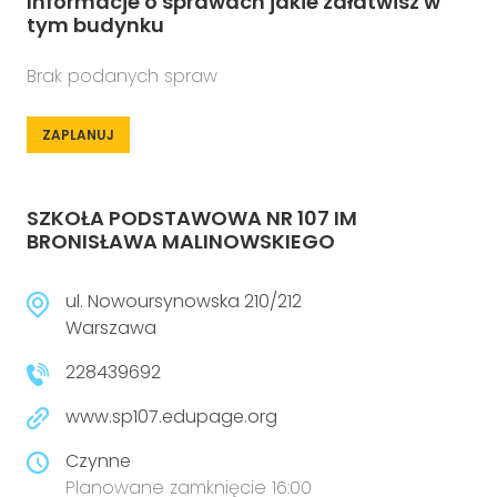
Informacje o sprawach jakie załatwisz w
tym budynku
Brak podanych spraw
ZAPLANUJ
SZKOŁA PODSTAWOWA NR 107 IM
BRONISŁAWA MALINOWSKIEGO
ul. Nowoursynowska 210/212
Warszawa
228439692
www.sp107.edupage.org
Czynne
Planowane zamknięcie 16:00