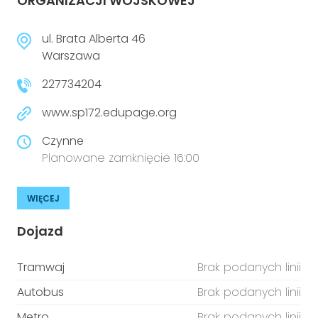
ORGANIZACJI WOJSKOWEJ
ul. Brata Alberta 46
Warszawa
227734204
www.sp172.edupage.org
Czynne
Planowane zamknięcie 16:00
WIĘCEJ
Dojazd
Tramwaj
Brak podanych linii
Autobus
Brak podanych linii
Metro
Brak podanych linii