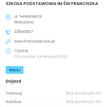
SZKOŁA PODSTAWOWA IM ŚW FRANCISZKA
ul. Teresińska 9
Warszawa
228401627
www.franciszek.edu.pl
Czynne
Planowane zamknięcie 16:00
WIĘCEJ
Dojazd
Tramwaj
Brak podanych linii
Autobus
Brak podanych linii