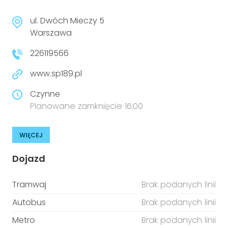
niepełnosprawnościami
Urządzenia IoT
ul. Dwóch Mieczy 5
T
Prawo
Warszawa
226119566
Prawa osób z niepełnosprawnościami
www.sp189.pl
T
Aktualności
Czynne
Planowane zamknięcie 16:00
WIĘCEJ
Dojazd
Tramwaj
Brak podanych linii
Autobus
Brak podanych linii
Metro
Brak podanych linii