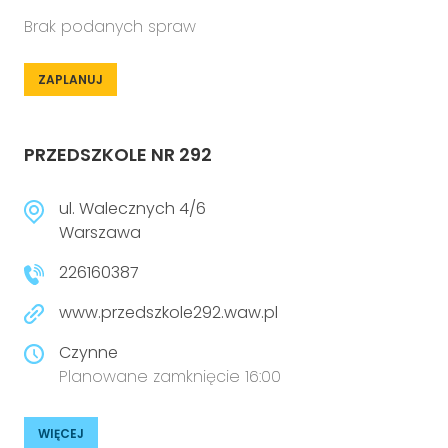
Brak podanych spraw
ZAPLANUJ
PRZEDSZKOLE NR 292
ul. Walecznych 4/6
Warszawa
226160387
www.przedszkole292.waw.pl
Czynne
Planowane zamknięcie 16:00
WIĘCEJ