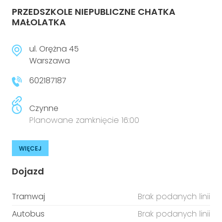
PRZEDSZKOLE NIEPUBLICZNE CHATKA
MAŁOLATKA
ul. Orężna 45
Warszawa
602187187
Czynne
Planowane zamknięcie 16:00
WIĘCEJ
Dojazd
Tramwaj
Brak podanych linii
Autobus
Brak podanych linii