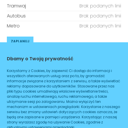
Tramwaj
Brak podanych linii
Autobus
Brak podanych linii
Metro
Brak podanych linii
ZAPLANUJ
Godziny otwarcia
Dbamy o Twoją prywatność
Poniedziałek
08:00
-
16:00
Korzystamy z Cookies, by zapewnić Ci dostęp do informacji i
wszystkich oferowanych usług oraz po to, by gromadzić
Wtorek
08:00
-
16:00
informacje związane z korzystaniem z serwisu, a także wyświetlać
reklamy dopasowane do użytkowników. Stosowane przez nas
Środa
08:00
-
16:00
pliki typu cookies umożliwiają właściwe wyświetlanie treści,
analizę ruchu internetowego, ruchu reklamowego, a także
Czwartek
utrzymanie sesji po zalogowaniu. Można wyłączyć ten
08:00
-
16:00
mechanizm w ustawieniach przeglądarki. Korzystanie z naszego
serwisu bez zmiany ustawień dotyczących cookies oznacza, że
Piątek
08:00
-
16:00
będą one zapisane w pamięci urządzenia. Korzystając z naszej
strony wyrażasz zgodę na używanie Cookies, zgodnie z
Sobota
08:00
-
16:00
aktualnymi ustawieniami przeglądarki.