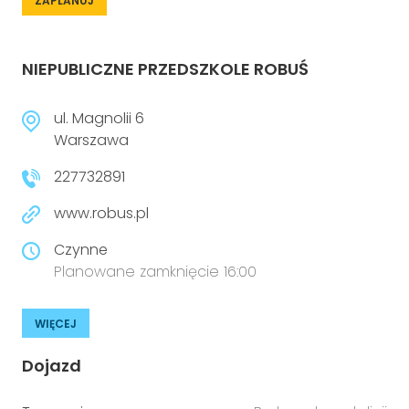
ZAPLANUJ
NIEPUBLICZNE PRZEDSZKOLE ROBUŚ
ul. Magnolii 6
Warszawa
227732891
www.robus.pl
Czynne
Planowane zamknięcie 16:00
WIĘCEJ
Dojazd