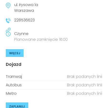
niepełnosprawnościami
Urządzenia IoT
ul. Irysowa 1a
Warszawa
T
Prawo
228536623
Prawa osób z niepełnosprawnościami
Czynne
T
Aktualności
Planowane zamknięcie 16:00
WIĘCEJ
Dojazd
Tramwaj
Brak podanych linii
Autobus
Brak podanych linii
Metro
Brak podanych linii
ZAPLANUJ