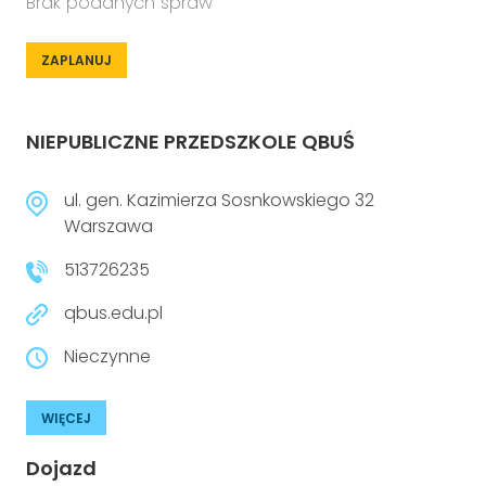
Brak podanych spraw
ZAPLANUJ
NIEPUBLICZNE PRZEDSZKOLE QBUŚ
ul. gen. Kazimierza Sosnkowskiego 32
Warszawa
513726235
qbus.edu.pl
Nieczynne
WIĘCEJ
Dojazd