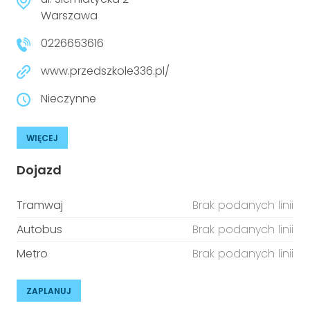
niepełnosprawnościami
Urządzenia IoT
Warszawa
0226653616
T
Prawo
www.przedszkole336.pl/
Prawa osób z niepełnosprawnościami
Nieczynne
T
Aktualności
WIĘCEJ
Dojazd
Tramwaj
Brak podanych linii
Autobus
Brak podanych linii
Metro
Brak podanych linii
ZAPLANUJ