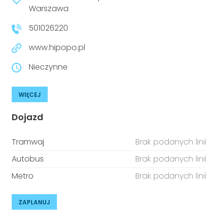
Warszawa
501026220
www.hipopo.pl
Nieczynne
WIĘCEJ
Dojazd
Tramwaj
Brak podanych linii
Autobus
Brak podanych linii
Metro
Brak podanych linii
ZAPLANUJ