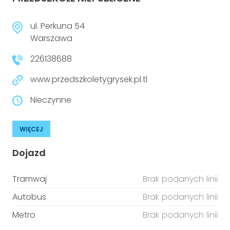
ul. Perkuna 54
Warszawa
226138688
www.przedszkoletygrysek.pl.tl
Nieczynne
WIĘCEJ
Dojazd
Tramwaj
Brak podanych linii
Autobus
Brak podanych linii
Metro
Brak podanych linii