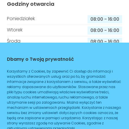
Godziny otwarcia
Poniedziałek
08:00
-
16:00
Wtorek
08:00
-
16:00
Środa
08:00
-
16:00
Czwartek
08:00
-
16:00
Dbamy o Twoją prywatność
Piątek
08:00
-
16:00
Korzystamy z Cookies, by zapewnić Ci dostęp do informacji i
Sobota
08:00
-
16:00
wszystkich oferowanych usług oraz po to, by gromadzić
informacje związane z korzystaniem z serwisu, a także wyświetlać
Niedziela
08:00
-
16:00
reklamy dopasowane do użytkowników. Stosowane przez nas
pliki typu cookies umożliwiają właściwe wyświetlanie treści,
analizę ruchu internetowego, ruchu reklamowego, a także
utrzymanie sesji po zalogowaniu. Można wyłączyć ten
mechanizm w ustawieniach przeglądarki. Korzystanie z naszego
Informacje o sprawach jakie załatwisz w
serwisu bez zmiany ustawień dotyczących cookies oznacza, że
tym budynku
będą one zapisane w pamięci urządzenia. Korzystając z naszej
strony wyrażasz zgodę na używanie Cookies, zgodnie z
Brak podanych spraw
aktualnymi ustawieniami przeglądarki.