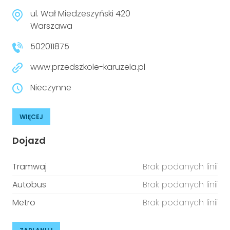
ul. Wał Miedzeszyński 420
Warszawa
502011875
www.przedszkole-karuzela.pl
Nieczynne
WIĘCEJ
Dojazd
Tramwaj
Brak podanych linii
Autobus
Brak podanych linii
Metro
Brak podanych linii