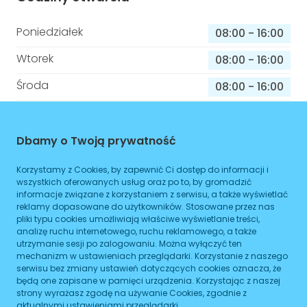
Poniedziałek
08:00
-
16:00
Wtorek
08:00
-
16:00
Środa
08:00
-
16:00
Czwartek
08:00
-
16:00
Piątek
08:00
-
16:00
Dbamy o Twoją prywatność
Sobota
08:00
-
16:00
Korzystamy z Cookies, by zapewnić Ci dostęp do informacji i
wszystkich oferowanych usług oraz po to, by gromadzić
Niedziela
08:00
-
16:00
informacje związane z korzystaniem z serwisu, a także wyświetlać
reklamy dopasowane do użytkowników. Stosowane przez nas
pliki typu cookies umożliwiają właściwe wyświetlanie treści,
analizę ruchu internetowego, ruchu reklamowego, a także
utrzymanie sesji po zalogowaniu. Można wyłączyć ten
Informacje o sprawach jakie załatwisz w
mechanizm w ustawieniach przeglądarki. Korzystanie z naszego
tym budynku
serwisu bez zmiany ustawień dotyczących cookies oznacza, że
będą one zapisane w pamięci urządzenia. Korzystając z naszej
Brak podanych spraw
strony wyrażasz zgodę na używanie Cookies, zgodnie z
aktualnymi ustawieniami przeglądarki.