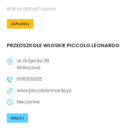
Brak podanych spraw
ZAPLANUJ
PRZEDSZKOLE WŁOSKIE PICCOLO LEONARDO
ul. Grójecka 39
Warszawa
608309305
www.piccololeonardo.pl
Nieczynne
WIĘCEJ