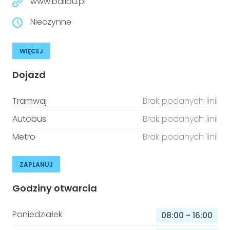
www.balibu.pl
Nieczynne
WIĘCEJ
Dojazd
Tramwaj
Brak podanych linii
Autobus
Brak podanych linii
Metro
Brak podanych linii
ZAPLANUJ
Godziny otwarcia
Poniedziałek
08:00
-
16:00