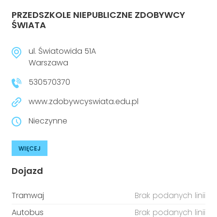
PRZEDSZKOLE NIEPUBLICZNE ZDOBYWCY
ŚWIATA
ul. Światowida 51A
Warszawa
530570370
www.zdobywcyswiata.edu.pl
Nieczynne
WIĘCEJ
Dojazd
Tramwaj
Brak podanych linii
Autobus
Brak podanych linii