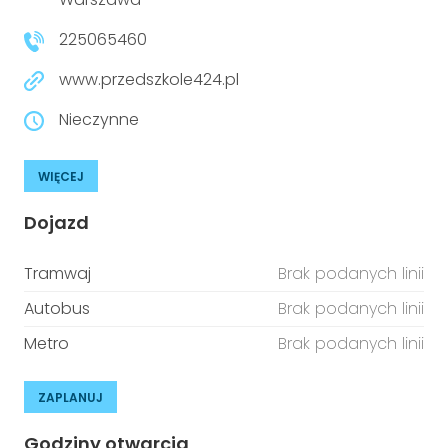
225065460
www.przedszkole424.pl
Nieczynne
WIĘCEJ
Dojazd
Tramwaj
Brak podanych linii
Autobus
Brak podanych linii
Metro
Brak podanych linii
ZAPLANUJ
Godziny otwarcia