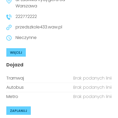
niepełnosprawnościami
Urządzenia IoT
Warszawa
222772222
T
Prawo
przedszkole433.waw.pl
Prawa osób z niepełnosprawnościami
Nieczynne
T
Aktualności
WIĘCEJ
Dojazd
Tramwaj
Brak podanych linii
Autobus
Brak podanych linii
Metro
Brak podanych linii
ZAPLANUJ