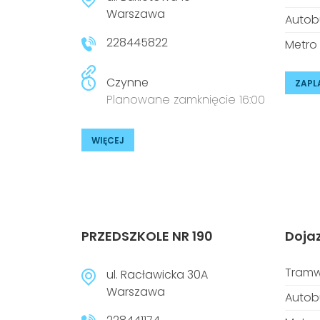
Warszawa
Autob
228445822
Metro
Czynne
ZAPL
Planowane zamknięcie 16:00
WIĘCEJ
PRZEDSZKOLE NR 190
Doja
Tramw
ul. Racławicka 30A
Warszawa
Autob