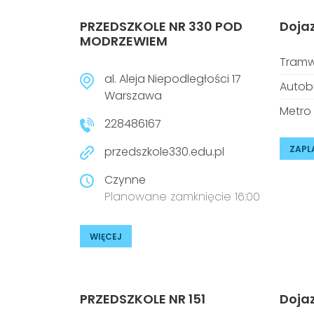
PRZEDSZKOLE NR 330 POD
Doja
MODRZEWIEM
Tramw
al. Aleja Niepodległości 17
Autob
Warszawa
Metro
228486167
ZAPL
przedszkole330.edu.pl
Czynne
Planowane zamknięcie 16:00
WIĘCEJ
PRZEDSZKOLE NR 151
Doja