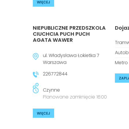
WIĘCEJ
NIEPUBLICZNE PRZEDSZKOLA
Doja
CIUCHCIA PUCH PUCH
AGATA WAWER
Tramw
Autob
ul. Władysława Łokietka 7
Warszawa
Metro
226772844
ZAPL
Czynne
Planowane zamknięcie 16:00
WIĘCEJ