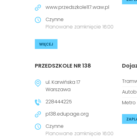
www.przedszkole117.waw.pl
Czynne
Planowane zamknięcie 16:00
WIĘCEJ
PRZEDSZKOLE NR 138
Doja
Tramw
ul. Karwińska 17
Warszawa
Autob
228444225
Metro
p138.edupage.org
ZAPL
Czynne
Planowane zamknięcie 16:00