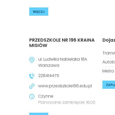
WIĘCEJ
PRZEDSZKOLE NR 196 KRAINA
Doja
MISIÓW
Tramw
ul. Ludwika Nabielaka 18A
Autob
Warszawa
Metro
228414475
ZAPL
www.przedszkole196.edu.pl
Czynne
Planowane zamknięcie 16:00