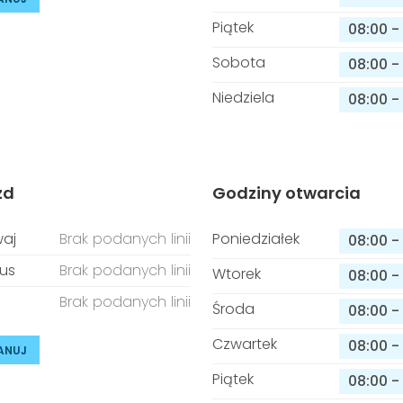
Piątek
08:00
-
Sobota
08:00
-
Niedziela
08:00
-
zd
Godziny otwarcia
aj
Brak podanych linii
Poniedziałek
08:00
-
us
Brak podanych linii
Wtorek
08:00
-
Brak podanych linii
Środa
08:00
-
Czwartek
08:00
-
ANUJ
Piątek
08:00
-