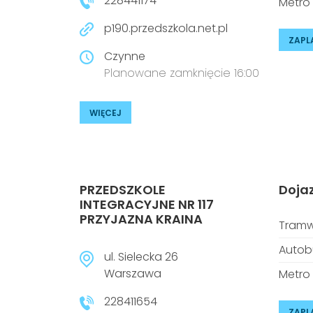
228441174
Metro
p190.przedszkola.net.pl
ZAPL
Czynne
Planowane zamknięcie 16:00
WIĘCEJ
PRZEDSZKOLE
Doja
INTEGRACYJNE NR 117
PRZYJAZNA KRAINA
Tramw
Autob
ul. Sielecka 26
Warszawa
Metro
228411654
ZAPL