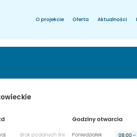
O projekcie
Oferta
Aktualności
owieckie
zd
Godziny otwarcia
aj
Brak podanych linii
Poniedziałek
08:00
-