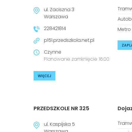
Tramw
ul. Zaciszna 3
Warszawa
Autob
228421814
Metro
p151.przedszkola.net.pl
ZAPL
Czynne
Planowane zamknięcie 16:00
WIĘCEJ
PRZEDSZKOLE NR 325
Doja
Tramw
ul. Kaspijska 5
Warszawa