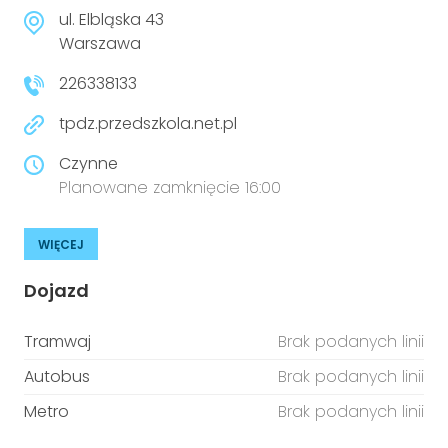
niepełnosprawnościami
Urządzenia IoT
ul. Elbląska 43
Warszawa
T
Prawo
226338133
Prawa osób z niepełnosprawnościami
tpdz.przedszkola.net.pl
T
Aktualności
Czynne
Planowane zamknięcie 16:00
WIĘCEJ
Dojazd
Tramwaj
Brak podanych linii
Autobus
Brak podanych linii
Metro
Brak podanych linii