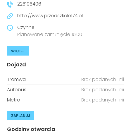
226196406
http://www.przedszkole174.pl
Czynne
Planowane zamknięcie 16:00
WIĘCEJ
Dojazd
Tramwaj
Brak podanych linii
Autobus
Brak podanych linii
Metro
Brak podanych linii
ZAPLANUJ
Godziny otwarcia