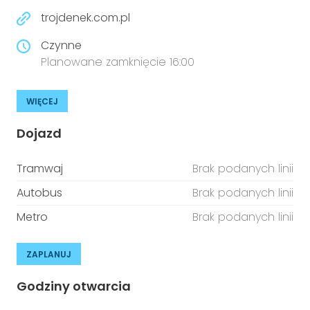
trojdenek.com.pl
Czynne
Planowane zamknięcie 16:00
WIĘCEJ
Dojazd
Tramwaj
Brak podanych linii
Autobus
Brak podanych linii
Metro
Brak podanych linii
ZAPLANUJ
Godziny otwarcia