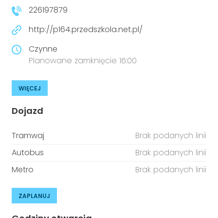
226197879
http://p164.przedszkola.net.pl/
Czynne
Planowane zamknięcie 16:00
WIĘCEJ
Dojazd
Tramwaj
Brak podanych linii
Autobus
Brak podanych linii
Metro
Brak podanych linii
ZAPLANUJ