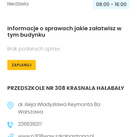
Niedziela
08:00
-
16:00
Informacje o sprawach jakie załatwisz w
tym budynku
Brak podanych spraw
ZAPLANUJ
PRZEDSZKOLE NR 308 KRASNALA HAŁABAŁY
al. Aleja Władysława Reymonta 8a
Warszawa
226639217
www.p308waw.szkolnastrona.pl