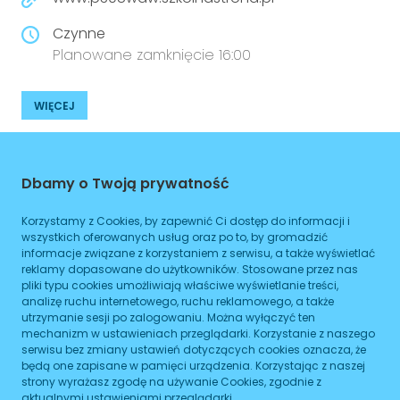
Czynne
Planowane zamknięcie 16:00
WIĘCEJ
Dojazd
Dbamy o Twoją prywatność
Tramwaj
Brak podanych linii
Autobus
Korzystamy z Cookies, by zapewnić Ci dostęp do informacji i
Brak podanych linii
wszystkich oferowanych usług oraz po to, by gromadzić
Metro
Brak podanych linii
informacje związane z korzystaniem z serwisu, a także wyświetlać
reklamy dopasowane do użytkowników. Stosowane przez nas
pliki typu cookies umożliwiają właściwe wyświetlanie treści,
analizę ruchu internetowego, ruchu reklamowego, a także
ZAPLANUJ
utrzymanie sesji po zalogowaniu. Można wyłączyć ten
mechanizm w ustawieniach przeglądarki. Korzystanie z naszego
Godziny otwarcia
serwisu bez zmiany ustawień dotyczących cookies oznacza, że
będą one zapisane w pamięci urządzenia. Korzystając z naszej
strony wyrażasz zgodę na używanie Cookies, zgodnie z
Poniedziałek
08:00
-
16:00
aktualnymi ustawieniami przeglądarki.