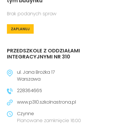
tym budynku
Brak podanych spraw
ZAPLANUJ
PRZEDSZKOLE Z ODDZIAŁAMI
INTEGRACYJNYMI NR 310
ul. Jana Brożka 17
Warszawa
228364665
www.p310.szkolnastrona.pl
Czynne
Planowane zamknięcie 16:00