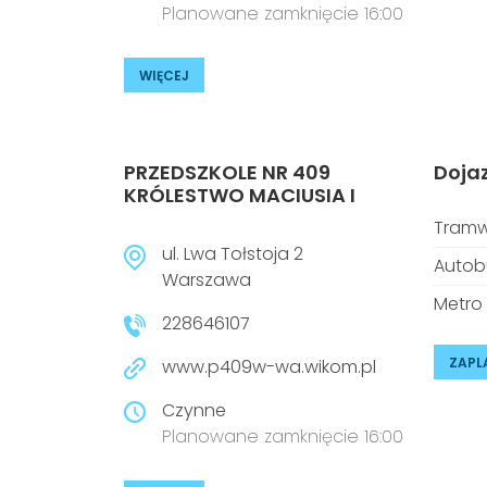
Planowane zamknięcie 16:00
WIĘCEJ
PRZEDSZKOLE NR 409
Doja
KRÓLESTWO MACIUSIA I
Tramw
ul. Lwa Tołstoja 2
Autob
Warszawa
Metro
228646107
ZAPL
www.p409w-wa.wikom.pl
Czynne
Planowane zamknięcie 16:00