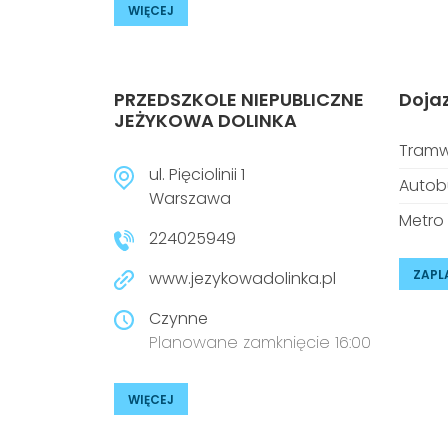
WIĘCEJ
PRZEDSZKOLE NIEPUBLICZNE
Doja
JEŻYKOWA DOLINKA
Tramw
ul. Pięciolinii 1
Autob
Warszawa
Metro
224025949
ZAPL
www.jezykowadolinka.pl
Czynne
Planowane zamknięcie 16:00
WIĘCEJ