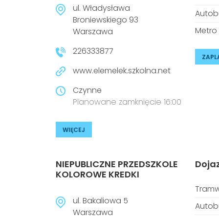
ul. Władysława
Autob
Broniewskiego 93
Metro
Warszawa
226333877
ZAPL
www.elemelek.szkolna.net
Czynne
Planowane zamknięcie 16:00
WIĘCEJ
NIEPUBLICZNE PRZEDSZKOLE
Doja
KOLOROWE KREDKI
Tramw
ul. Bakaliowa 5
Autob
Warszawa