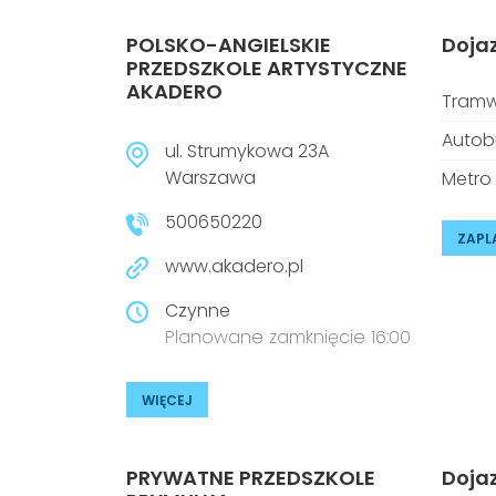
POLSKO-ANGIELSKIE
Doja
PRZEDSZKOLE ARTYSTYCZNE
AKADERO
Tramw
Autob
ul. Strumykowa 23A
Warszawa
Metro
500650220
ZAPL
www.akadero.pl
Czynne
Planowane zamknięcie 16:00
WIĘCEJ
PRYWATNE PRZEDSZKOLE
Doja