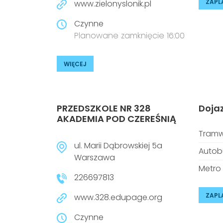
ZAPL
www.zielonyslonik.pl
Czynne
Planowane zamknięcie 16:00
WIĘCEJ
PRZEDSZKOLE NR 328
Doja
AKADEMIA POD CZEREŚNIĄ
Tramw
ul. Marii Dąbrowskiej 5a
Autob
Warszawa
Metro
226697813
ZAPL
www.328.edupage.org
Czynne