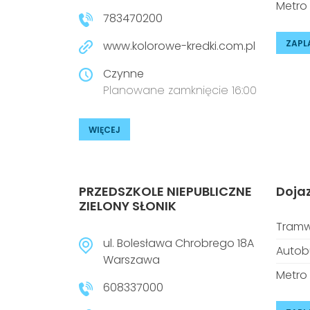
Metro
783470200
ZAPL
www.kolorowe-kredki.com.pl
Czynne
Planowane zamknięcie 16:00
WIĘCEJ
PRZEDSZKOLE NIEPUBLICZNE
Doja
ZIELONY SŁONIK
Tramw
ul. Bolesława Chrobrego 18A
Autob
Warszawa
Metro
608337000