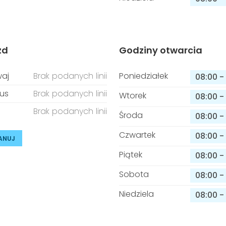
zd
Godziny otwarcia
aj
Brak podanych linii
Poniedziałek
08:00
-
us
Brak podanych linii
Wtorek
08:00
-
Brak podanych linii
Środa
08:00
-
Czwartek
08:00
-
ANUJ
Piątek
08:00
-
Sobota
08:00
-
Niedziela
08:00
-