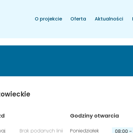
O projekcie
Oferta
Aktualności
owieckie
zd
Godziny otwarcia
aj
Brak podanych linii
Poniedziałek
08:00
-