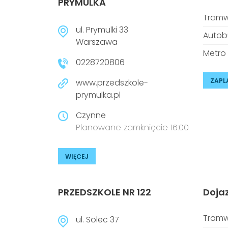
PRYMULKA
Tramw
ul. Prymulki 33
Autob
Warszawa
Metro
0228720806
ZAPL
www.przedszkole-
prymulka.pl
Czynne
Planowane zamknięcie 16:00
WIĘCEJ
PRZEDSZKOLE NR 122
Doja
Tramw
ul. Solec 37