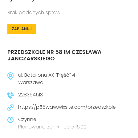
Brak podanych spraw
ZAPLANUJ
PRZEDSZKOLE NR 58 IM CZESŁAWA
JANCZARSKIEGO
ul. Batalionu AK "Pięść" 4
Warszawa
228364513
https://p58waw.wixsite.com/przedszkole
Czynne
Planowane zamknięcie 16:00