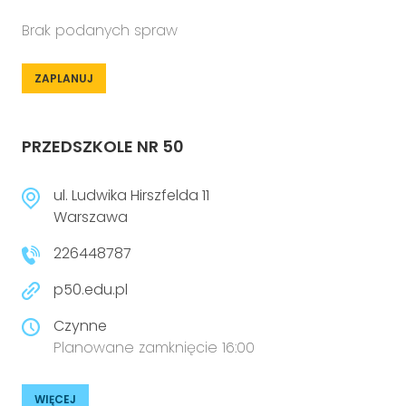
Brak podanych spraw
ZAPLANUJ
PRZEDSZKOLE NR 50
ul. Ludwika Hirszfelda 11
Warszawa
226448787
p50.edu.pl
Czynne
Planowane zamknięcie 16:00
WIĘCEJ