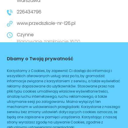
Warszawa
226434796
www.przedszkole-nr-126.pl
Czynne
Planowane zamknięcie 16:00
Dbamy o Twoją prywatność
WIĘCEJ
Dojazd
Korzystamy z Cookies, by zapewnić Ci dostęp do informacji i
wszystkich oferowanych usług oraz po to, by gromadzić
informacje związane z korzystaniem z serwisu, a także wyświetlać
Tramwaj
Brak podanych linii
reklamy dopasowane do użytkowników. Stosowane przez nas
pliki typu cookies umożliwiają właściwe wyświetlanie treści,
Autobus
Brak podanych linii
analizę ruchu internetowego, ruchu reklamowego, a także
utrzymanie sesji po zalogowaniu. Można wyłączyć ten
Metro
Brak podanych linii
mechanizm w ustawieniach przeglądarki. Korzystanie z naszego
serwisu bez zmiany ustawień dotyczących cookies oznacza, że
będą one zapisane w pamięci urządzenia. Korzystając z naszej
ZAPLANUJ
strony wyrażasz zgodę na używanie Cookies, zgodnie z
aktualnymi ustawieniami przeglądarki.