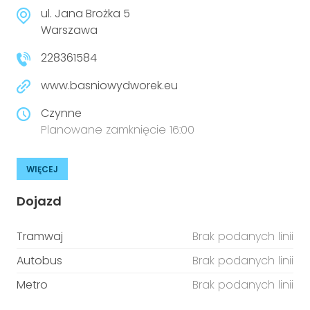
ul. Jana Brożka 5
Warszawa
228361584
www.basniowydworek.eu
Czynne
Planowane zamknięcie 16:00
WIĘCEJ
Dojazd
Tramwaj
Brak podanych linii
Autobus
Brak podanych linii
Metro
Brak podanych linii