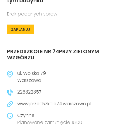
tym budynku
Brak podanych spraw
ZAPLANUJ
PRZEDSZKOLE NR 74PRZY ZIELONYM
WZGÓRZU
ul. Wolska 79
Warszawa
226322357
www.przedszkole74.warszawa.pl
Czynne
Planowane zamknięcie 16:00