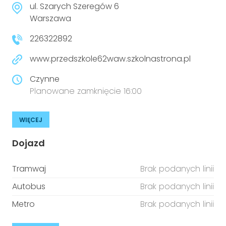
ul. Szarych Szeregów 6
Warszawa
226322892
www.przedszkole62waw.szkolnastrona.pl
Czynne
Planowane zamknięcie 16:00
WIĘCEJ
Dojazd
Tramwaj
Brak podanych linii
Autobus
Brak podanych linii
Metro
Brak podanych linii