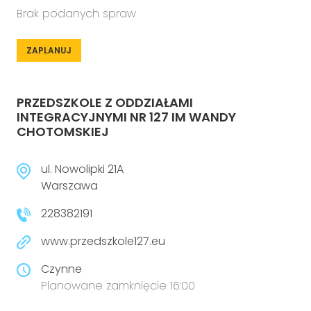
Brak podanych spraw
ZAPLANUJ
PRZEDSZKOLE Z ODDZIAŁAMI
INTEGRACYJNYMI NR 127 IM WANDY
CHOTOMSKIEJ
ul. Nowolipki 21A
Warszawa
228382191
www.przedszkole127.eu
Czynne
Planowane zamknięcie 16:00