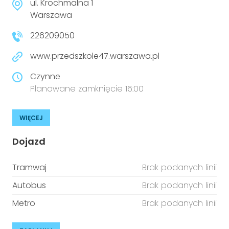
ul. Krochmalna 1
Warszawa
226209050
www.przedszkole47.warszawa.pl
Czynne
Planowane zamknięcie 16:00
WIĘCEJ
Dojazd
Tramwaj
Brak podanych linii
Autobus
Brak podanych linii
Metro
Brak podanych linii