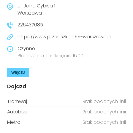
niepełnosprawnościami
Urządzenia IoT
ul. Jana Cybisa 1
Warszawa
T
Prawo
226437685
Prawa osób z niepełnosprawnościami
https://www.przedszkole55-warszawa.pl
T
Aktualności
Czynne
Planowane zamknięcie 16:00
WIĘCEJ
Dojazd
Tramwaj
Brak podanych linii
Autobus
Brak podanych linii
Metro
Brak podanych linii