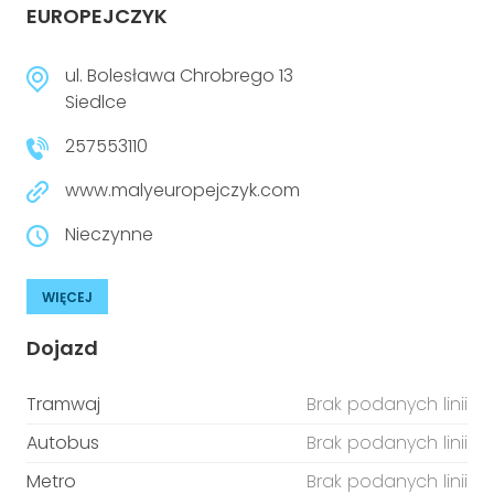
EUROPEJCZYK
ul. Bolesława Chrobrego 13
Siedlce
257553110
www.malyeuropejczyk.com
Nieczynne
WIĘCEJ
Dojazd
Tramwaj
Brak podanych linii
Autobus
Brak podanych linii
Metro
Brak podanych linii