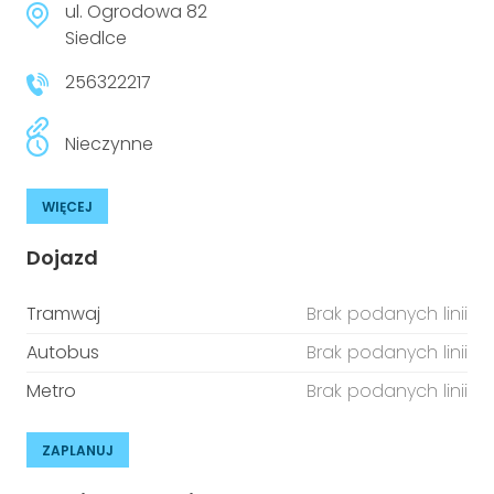
ul. Ogrodowa 82
Siedlce
256322217
Nieczynne
WIĘCEJ
Dojazd
Tramwaj
Brak podanych linii
Autobus
Brak podanych linii
Metro
Brak podanych linii
ZAPLANUJ