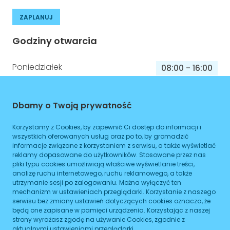
ZAPLANUJ
Godziny otwarcia
Poniedziałek
08:00
-
16:00
Wtorek
08:00
-
16:00
Dbamy o Twoją prywatność
Środa
08:00
-
16:00
Czwartek
08:00
-
16:00
Korzystamy z Cookies, by zapewnić Ci dostęp do informacji i
wszystkich oferowanych usług oraz po to, by gromadzić
Piątek
informacje związane z korzystaniem z serwisu, a także wyświetlać
08:00
-
16:00
reklamy dopasowane do użytkowników. Stosowane przez nas
pliki typu cookies umożliwiają właściwe wyświetlanie treści,
Sobota
08:00
-
16:00
analizę ruchu internetowego, ruchu reklamowego, a także
utrzymanie sesji po zalogowaniu. Można wyłączyć ten
Niedziela
08:00
-
16:00
mechanizm w ustawieniach przeglądarki. Korzystanie z naszego
serwisu bez zmiany ustawień dotyczących cookies oznacza, że
będą one zapisane w pamięci urządzenia. Korzystając z naszej
strony wyrażasz zgodę na używanie Cookies, zgodnie z
Informacje o sprawach jakie załatwisz w
aktualnymi ustawieniami przeglądarki.