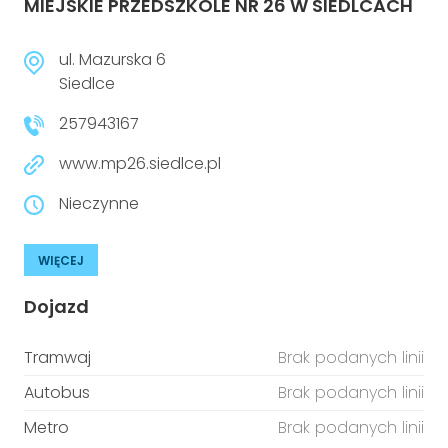
MIEJSKIE PRZEDSZKOLE NR 26 W SIEDLCACH
ul. Mazurska 6
Siedlce
257943167
www.mp26.siedlce.pl
Nieczynne
WIĘCEJ
Dojazd
Tramwaj
Brak podanych linii
Autobus
Brak podanych linii
Metro
Brak podanych linii