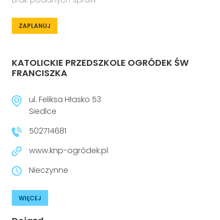
ZAPLANUJ
KATOLICKIE PRZEDSZKOLE OGRÓDEK ŚW
FRANCISZKA
ul. Feliksa Hłasko 53
Siedlce
502714681
www.knp-ogródek.pl
Nieczynne
WIĘCEJ