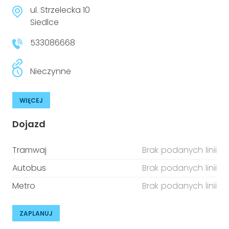
niepełnosprawnościami
Urządzenia IoT
ul. Strzelecka 10
Siedlce
T
Prawo
533086668
Prawa osób z niepełnosprawnościami
Nieczynne
T
Aktualności
WIĘCEJ
Dojazd
Tramwaj
Brak podanych linii
Autobus
Brak podanych linii
Metro
Brak podanych linii
ZAPLANUJ