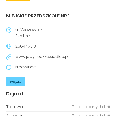
MIEJSKIE PRZEDSZKOLE NR 1
ul. Wiązowa 7
Siedlce
256447313
www.jedyneczka.siedlce.pl
Nieczynne
WIĘCEJ
Dojazd
Tramwaj
Brak podanych linii
Autobus
Brak podanych linii