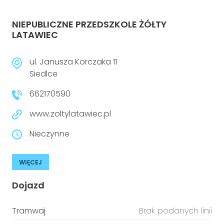
NIEPUBLICZNE PRZEDSZKOLE ŻÓŁTY
LATAWIEC
ul. Janusza Korczaka 11
Siedlce
662170590
www.zoltylatawiec.pl
Nieczynne
WIĘCEJ
Dojazd
Tramwaj
Brak podanych linii