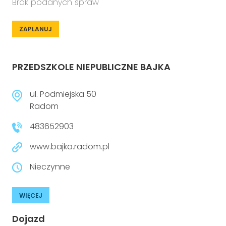
Brak podanych spraw
ZAPLANUJ
PRZEDSZKOLE NIEPUBLICZNE BAJKA
ul. Podmiejska 50
Radom
483652903
www.bajka.radom.pl
Nieczynne
WIĘCEJ
Dojazd