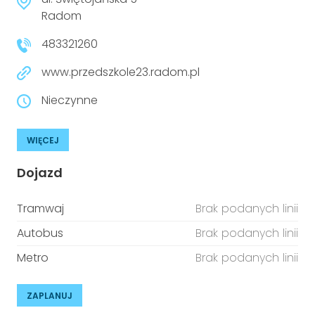
niepełnosprawnościami
Urządzenia IoT
Radom
483321260
T
Prawo
www.przedszkole23.radom.pl
Prawa osób z niepełnosprawnościami
Nieczynne
T
Aktualności
WIĘCEJ
Dojazd
Tramwaj
Brak podanych linii
Autobus
Brak podanych linii
Metro
Brak podanych linii
ZAPLANUJ