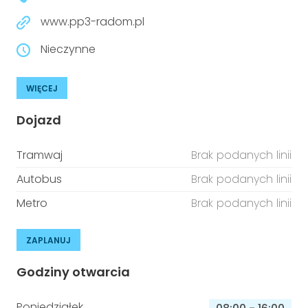
www.pp3-radom.pl
Nieczynne
WIĘCEJ
Dojazd
Tramwaj
Brak podanych linii
Autobus
Brak podanych linii
Metro
Brak podanych linii
ZAPLANUJ
Godziny otwarcia
Poniedziałek