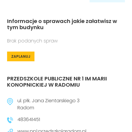
Informacje o sprawach jakie załatwisz w
tym budynku
Brak podanych spraw
ZAPLANUJ
PRZEDSZKOLE PUBLICZNE NR 1 IM MARII
KONOPNICKIEJ W RADOMIU
ul. płk. Jana Zientarskiego 3
Radom
483641451
www.pp1.przedszkolaradom.pl