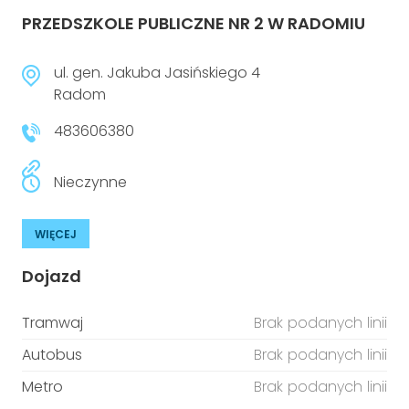
PRZEDSZKOLE PUBLICZNE NR 2 W RADOMIU
ul. gen. Jakuba Jasińskiego 4
Radom
483606380
Nieczynne
WIĘCEJ
Dojazd
Tramwaj
Brak podanych linii
Autobus
Brak podanych linii
Metro
Brak podanych linii