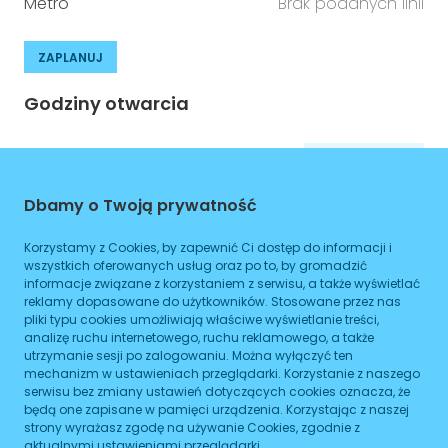
Metro
Brak podanych linii
ZAPLANUJ
Godziny otwarcia
Poniedziałek
08:00
-
16:00
Wtorek
08:00
-
16:00
Dbamy o Twoją prywatność
Środa
08:00
-
16:00
Korzystamy z Cookies, by zapewnić Ci dostęp do informacji i
wszystkich oferowanych usług oraz po to, by gromadzić
Czwartek
08:00
-
16:00
informacje związane z korzystaniem z serwisu, a także wyświetlać
reklamy dopasowane do użytkowników. Stosowane przez nas
Piątek
08:00
-
16:00
pliki typu cookies umożliwiają właściwe wyświetlanie treści,
analizę ruchu internetowego, ruchu reklamowego, a także
Sobota
08:00
-
16:00
utrzymanie sesji po zalogowaniu. Można wyłączyć ten
mechanizm w ustawieniach przeglądarki. Korzystanie z naszego
Niedziela
08:00
-
16:00
serwisu bez zmiany ustawień dotyczących cookies oznacza, że
będą one zapisane w pamięci urządzenia. Korzystając z naszej
strony wyrażasz zgodę na używanie Cookies, zgodnie z
aktualnymi ustawieniami przeglądarki.