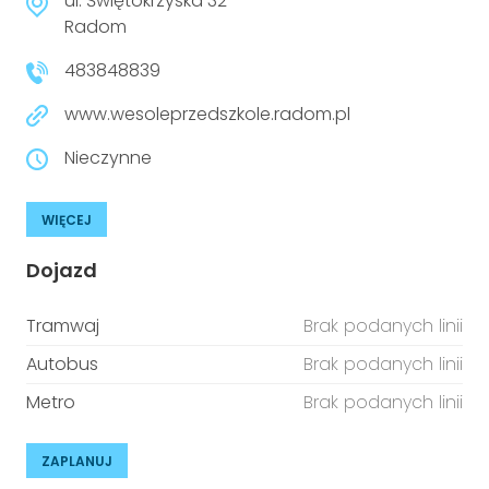
ul. Świętokrzyska 32
Radom
483848839
www.wesoleprzedszkole.radom.pl
Nieczynne
WIĘCEJ
Dojazd
Tramwaj
Brak podanych linii
Autobus
Brak podanych linii
Metro
Brak podanych linii
ZAPLANUJ