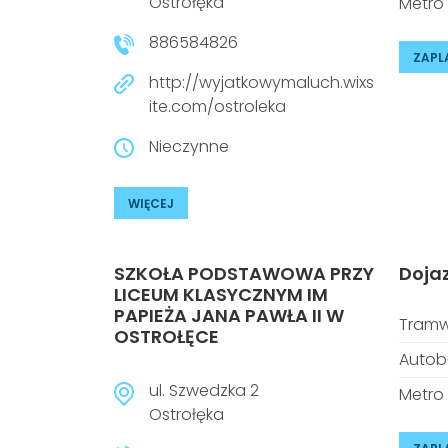
Ostrołęka
Metro
886584826
ZAPL
http://wyjatkowymaluch.wixs
ite.com/ostroleka
Nieczynne
WIĘCEJ
SZKOŁA PODSTAWOWA PRZY
Doja
LICEUM KLASYCZNYM IM
PAPIEŻA JANA PAWŁA II W
Tramw
OSTROŁĘCE
Autob
ul. Szwedzka 2
Metro
Ostrołęka