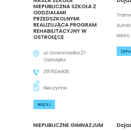
NASZA SZKOŁA
Doja
NIEPUBLICZNA SZKOŁA Z
ODDZIAŁAMI
Tramw
PRZEDSZKOLNYMI
REALIZUJĄCA PROGRAM
Autob
REHABILITACYJNY W
Metro
OSTROŁĘCE
ZAPL
ul. Goworowska 27
Ostrołęka
297604406
Nieczynne
WIĘCEJ
NIEPUBLICZNE GIMNAZJUM
Doja