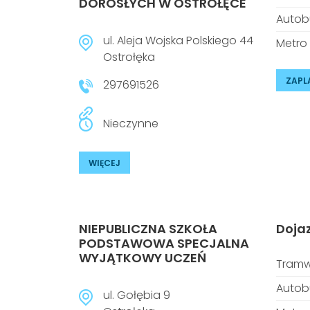
DOROSŁYCH W OSTROŁĘCE
Autob
ul. Aleja Wojska Polskiego 44
Metro
Ostrołęka
ZAPL
297691526
Nieczynne
WIĘCEJ
NIEPUBLICZNA SZKOŁA
Doja
PODSTAWOWA SPECJALNA
WYJĄTKOWY UCZEŃ
Tramw
Autob
ul. Gołębia 9