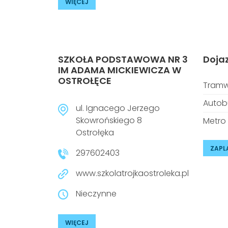
WIĘCEJ
SZKOŁA PODSTAWOWA NR 3
Doja
IM ADAMA MICKIEWICZA W
OSTROŁĘCE
Tramw
Autob
ul. Ignacego Jerzego
Skowrońskiego 8
Metro
Ostrołęka
ZAPL
297602403
www.szkolatrojkaostroleka.pl
Nieczynne
WIĘCEJ