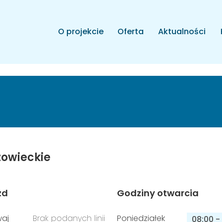
O projekcie
Oferta
Aktualności
owieckie
zd
Godziny otwarcia
aj
Brak podanych linii
Poniedziałek
08:00
-