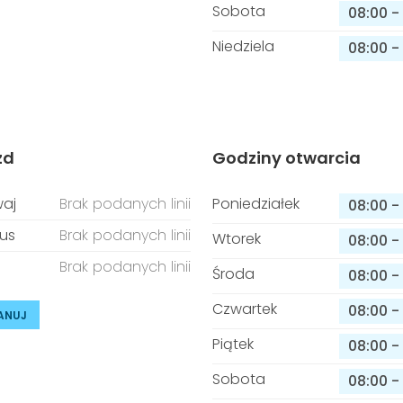
Sobota
08:00
-
Niedziela
08:00
-
zd
Godziny otwarcia
aj
Brak podanych linii
Poniedziałek
08:00
-
us
Brak podanych linii
Wtorek
08:00
-
Brak podanych linii
Środa
08:00
-
Czwartek
08:00
-
ANUJ
Piątek
08:00
-
Sobota
08:00
-