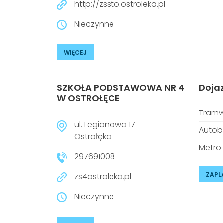
http://zssto.ostroleka.pl
Nieczynne
WIĘCEJ
SZKOŁA PODSTAWOWA NR 4
Doja
W OSTROŁĘCE
Tramw
ul. Legionowa 17
Autob
Ostrołęka
Metro
297691008
ZAPL
zs4ostroleka.pl
Nieczynne