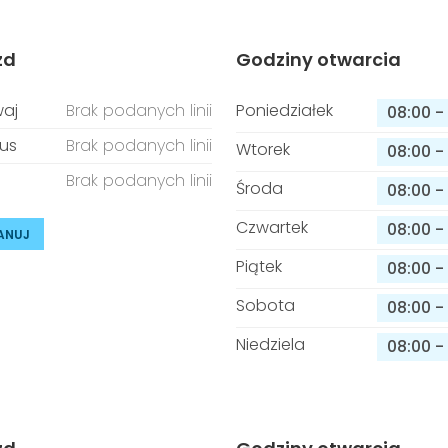
zd
Godziny otwarcia
aj
Brak podanych linii
Poniedziałek
08:00
-
us
Brak podanych linii
Wtorek
08:00
-
Brak podanych linii
Środa
08:00
-
Czwartek
08:00
-
ANUJ
Piątek
08:00
-
Sobota
08:00
-
Niedziela
08:00
-