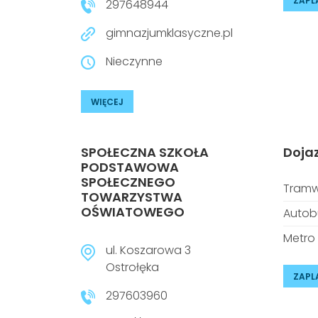
ZAPL
297648944
gimnazjumklasyczne.pl
Nieczynne
WIĘCEJ
SPOŁECZNA SZKOŁA
Doja
PODSTAWOWA
SPOŁECZNEGO
Tramw
TOWARZYSTWA
OŚWIATOWEGO
Autob
Metro
ul. Koszarowa 3
Ostrołęka
ZAPL
297603960