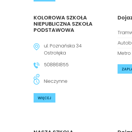
KOLOROWA SZKOŁA
Doja
NIEPUBLICZNA SZKOŁA
PODSTAWOWA
Tramw
Autob
ul. Poznańska 34
Ostrołęka
Metro
508861855
ZAPL
Nieczynne
WIĘCEJ