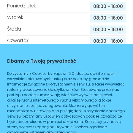
Poniedziałek
08:00
-
16:00
Wtorek
08:00
-
16:00
Środa
08:00
-
16:00
Czwartek
08:00
-
16:00
Piątek
08:00
-
16:00
Dbamy o Twoją prywatność
Sobota
08:00
-
16:00
Korzystamy z Cookies, by zapewnić Ci dostęp do informacji i
Niedziela
08:00
-
16:00
wszystkich oferowanych usług oraz po to, by gromadzić
informacje związane z korzystaniem z serwisu, a także wyświetlać
reklamy dopasowane do użytkowników. Stosowane przez nas
pliki typu cookies umożliwiają właściwe wyświetlanie treści,
Informacje o sprawach jakie załatwisz w
analizę ruchu internetowego, ruchu reklamowego, a także
tym budynku
utrzymanie sesji po zalogowaniu. Można wyłączyć ten
mechanizm w ustawieniach przeglądarki. Korzystanie z naszego
serwisu bez zmiany ustawień dotyczących cookies oznacza, że
Brak podanych spraw
będą one zapisane w pamięci urządzenia. Korzystając z naszej
strony wyrażasz zgodę na używanie Cookies, zgodnie z
aktualnymi ustawieniami przeglądarki.