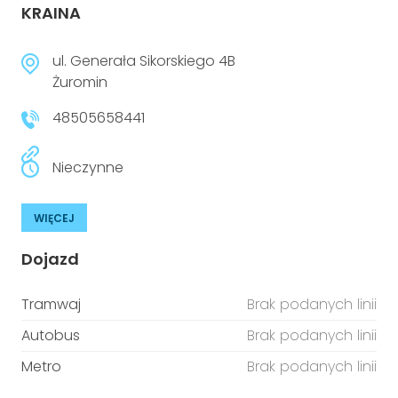
KRAINA
ul. Generała Sikorskiego 4B
Żuromin
48505658441
Nieczynne
WIĘCEJ
Dojazd
Tramwaj
Brak podanych linii
Autobus
Brak podanych linii
Metro
Brak podanych linii