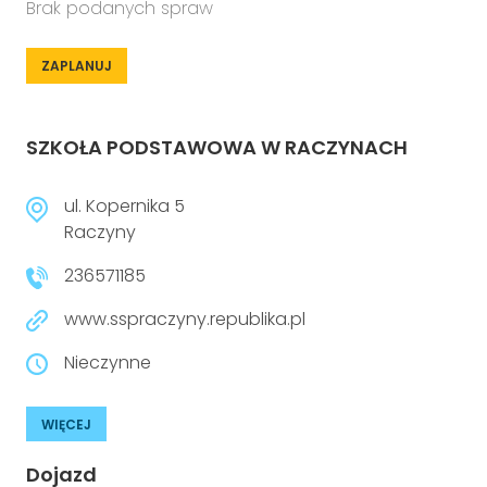
Brak podanych spraw
ZAPLANUJ
SZKOŁA PODSTAWOWA W RACZYNACH
ul. Kopernika 5
Raczyny
236571185
www.sspraczyny.republika.pl
Nieczynne
WIĘCEJ
Dojazd