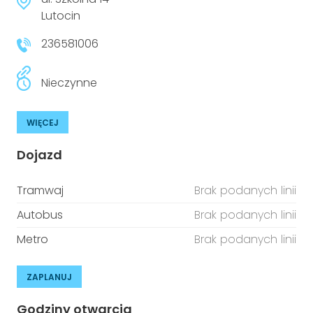
niepełnosprawnościami
Urządzenia IoT
Lutocin
236581006
T
Prawo
Prawa osób z niepełnosprawnościami
Nieczynne
T
Aktualności
WIĘCEJ
Dojazd
Tramwaj
Brak podanych linii
Autobus
Brak podanych linii
Metro
Brak podanych linii
ZAPLANUJ
Godziny otwarcia