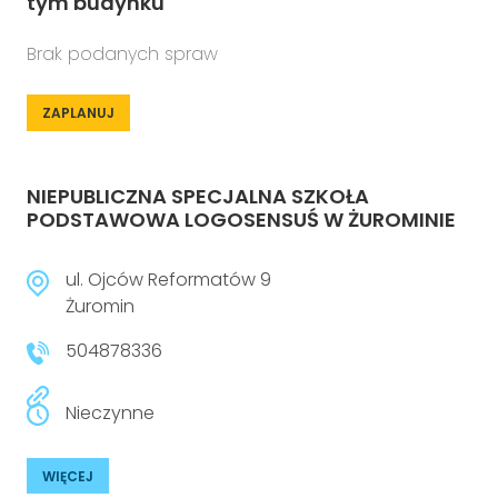
tym budynku
Brak podanych spraw
ZAPLANUJ
NIEPUBLICZNA SPECJALNA SZKOŁA
PODSTAWOWA LOGOSENSUŚ W ŻUROMINIE
ul. Ojców Reformatów 9
Żuromin
504878336
Nieczynne
WIĘCEJ