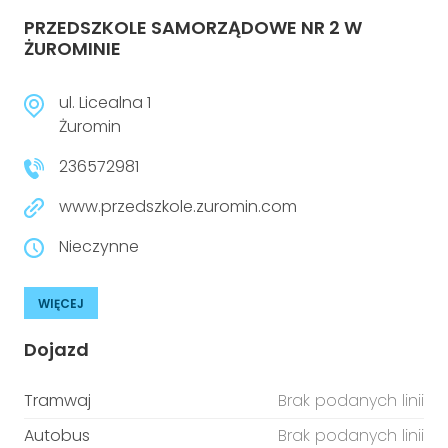
PRZEDSZKOLE SAMORZĄDOWE NR 2 W
ŻUROMINIE
ul. Licealna 1
Żuromin
236572981
www.przedszkole.zuromin.com
Nieczynne
WIĘCEJ
Dojazd
Tramwaj
Brak podanych linii
Autobus
Brak podanych linii