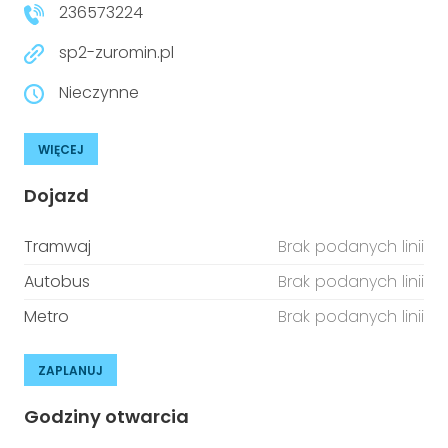
236573224
sp2-zuromin.pl
Nieczynne
WIĘCEJ
Dojazd
Tramwaj
Brak podanych linii
Autobus
Brak podanych linii
Metro
Brak podanych linii
ZAPLANUJ
Godziny otwarcia