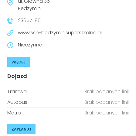
ul. Główna 36
Będzymin
236571186
www.ssp-bedzymin.superszkolna.pl
Nieczynne
WIĘCEJ
Dojazd
Tramwaj
Brak podanych linii
Autobus
Brak podanych linii
Metro
Brak podanych linii
ZAPLANUJ