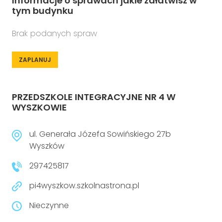
Informacje o sprawach jakie załatwisz w
tym budynku
Brak podanych spraw
ZAPLANUJ
PRZEDSZKOLE INTEGRACYJNE NR 4 W
WYSZKOWIE
ul. Generała Józefa Sowińskiego 27b
Wyszków
297425817
pi4wyszkow.szkolnastrona.pl
Nieczynne