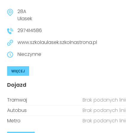
28A
Ulasek
297414586
www.szkolaulasek.szkolnastrona.pl
Nieczynne
WIĘCEJ
Dojazd
Tramwaj
Brak podanych linii
Autobus
Brak podanych linii
Metro
Brak podanych linii