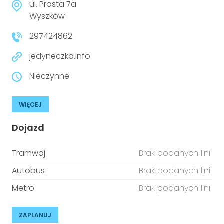
ul. Prosta 7a
Wyszków
297424862
jedyneczka.info
Nieczynne
WIĘCEJ
Dojazd
Tramwaj
Brak podanych linii
Autobus
Brak podanych linii
Metro
Brak podanych linii
ZAPLANUJ