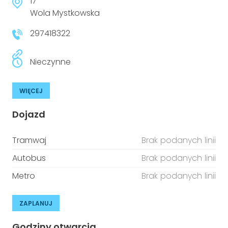
17
Wola Mystkowska
297418322
Nieczynne
WIĘCEJ
Dojazd
Tramwaj
Brak podanych linii
Autobus
Brak podanych linii
Metro
Brak podanych linii
ZAPLANUJ
Godziny otwarcia