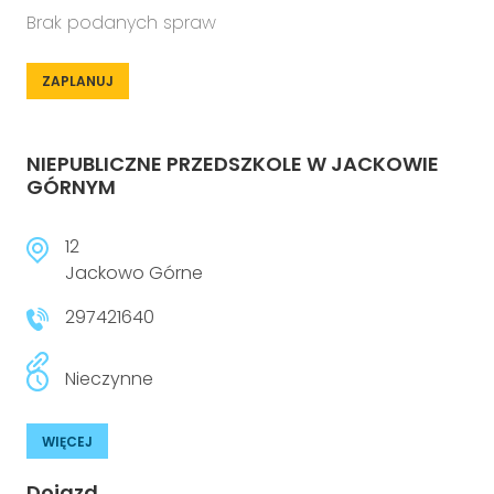
Brak podanych spraw
ZAPLANUJ
NIEPUBLICZNE PRZEDSZKOLE W JACKOWIE
GÓRNYM
12
Jackowo Górne
297421640
Nieczynne
WIĘCEJ
Dojazd