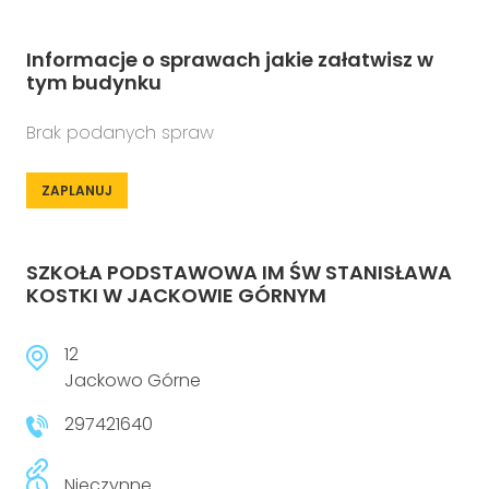
Informacje o sprawach jakie załatwisz w
tym budynku
Brak podanych spraw
ZAPLANUJ
SZKOŁA PODSTAWOWA IM ŚW STANISŁAWA
KOSTKI W JACKOWIE GÓRNYM
12
Jackowo Górne
297421640
Nieczynne