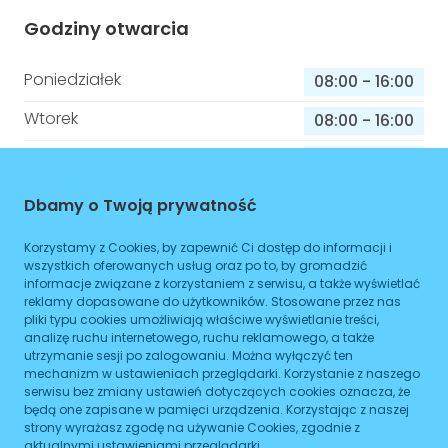
Godziny otwarcia
Poniedziałek
08:00
-
16:00
Wtorek
08:00
-
16:00
Środa
08:00
-
16:00
Czwartek
08:00
-
16:00
Dbamy o Twoją prywatność
Piątek
08:00
-
16:00
Korzystamy z Cookies, by zapewnić Ci dostęp do informacji i
wszystkich oferowanych usług oraz po to, by gromadzić
Sobota
08:00
-
16:00
informacje związane z korzystaniem z serwisu, a także wyświetlać
reklamy dopasowane do użytkowników. Stosowane przez nas
Niedziela
08:00
-
16:00
pliki typu cookies umożliwiają właściwe wyświetlanie treści,
analizę ruchu internetowego, ruchu reklamowego, a także
utrzymanie sesji po zalogowaniu. Można wyłączyć ten
mechanizm w ustawieniach przeglądarki. Korzystanie z naszego
Informacje o sprawach jakie załatwisz w
serwisu bez zmiany ustawień dotyczących cookies oznacza, że
będą one zapisane w pamięci urządzenia. Korzystając z naszej
tym budynku
strony wyrażasz zgodę na używanie Cookies, zgodnie z
aktualnymi ustawieniami przeglądarki.