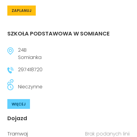
ZAPLANUJ
SZKOŁA PODSTAWOWA W SOMIANCE
24B
Somianka
297418720
Nieczynne
WIĘCEJ
Dojazd
Tramwaj
Brak podanych linii