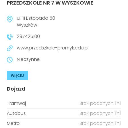
PRZEDSZKOLE NR 7 W WYSZKOWIE
ul. 11 Listopada 50
Wyszków
297425100
www.przedszkole-promyk.edu.pl
Nieczynne
WIĘCEJ
Dojazd
Tramwaj
Brak podanych linii
Autobus
Brak podanych linii
Metro
Brak podanych linii