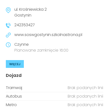
ul. Krośniewicka 2
Gostynin
242353427
www.soswgostynin.szkolnastrona.pl
Czynne
Planowane zamknięcie 16:00
WIĘCEJ
Dojazd
Tramwaj
Brak podanych linii
Autobus
Brak podanych linii
Metro
Brak podanych linii