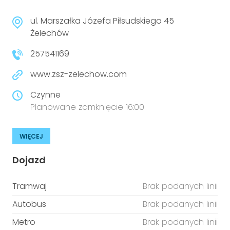
niepełnosprawnościami
Urządzenia IoT
ul. Marszałka Józefa Piłsudskiego 45
T
Prawo
Żelechów
257541169
Prawa osób z niepełnosprawnościami
www.zsz-zelechow.com
T
Aktualności
Czynne
Planowane zamknięcie 16:00
WIĘCEJ
Dojazd
Tramwaj
Brak podanych linii
Autobus
Brak podanych linii
Metro
Brak podanych linii