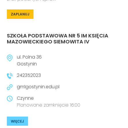
ZAPLANUJ
SZKOŁA PODSTAWOWA NR 5 IM KSIĘCIA
MAZOWIECKIEGO SIEMOWITA IV
ul. Polna 36
Gostynin
242352023
gm1gostynin.edu.pl
Czynne
Planowane zamknięcie 16:00
WIĘCEJ