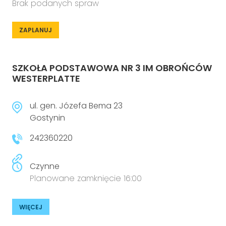
Brak podanych spraw
ZAPLANUJ
SZKOŁA PODSTAWOWA NR 3 IM OBROŃCÓW
WESTERPLATTE
ul. gen. Józefa Bema 23
Gostynin
242360220
Czynne
Planowane zamknięcie 16:00
WIĘCEJ