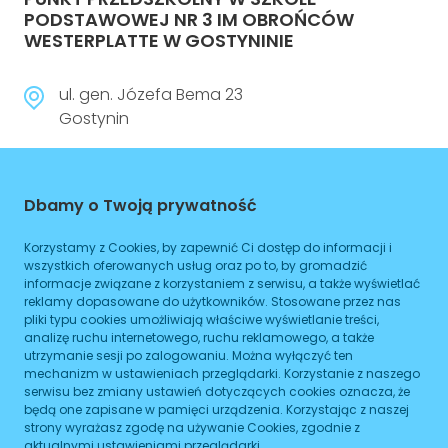
PODSTAWOWEJ NR 3 IM OBROŃCÓW
WESTERPLATTE W GOSTYNINIE
ul. gen. Józefa Bema 23
Gostynin
242360220
Dbamy o Twoją prywatność
Czynne
Planowane zamknięcie 16:00
Korzystamy z Cookies, by zapewnić Ci dostęp do informacji i
wszystkich oferowanych usług oraz po to, by gromadzić
informacje związane z korzystaniem z serwisu, a także wyświetlać
WIĘCEJ
reklamy dopasowane do użytkowników. Stosowane przez nas
pliki typu cookies umożliwiają właściwe wyświetlanie treści,
Dojazd
analizę ruchu internetowego, ruchu reklamowego, a także
utrzymanie sesji po zalogowaniu. Można wyłączyć ten
mechanizm w ustawieniach przeglądarki. Korzystanie z naszego
Tramwaj
Brak podanych linii
serwisu bez zmiany ustawień dotyczących cookies oznacza, że
będą one zapisane w pamięci urządzenia. Korzystając z naszej
Autobus
Brak podanych linii
strony wyrażasz zgodę na używanie Cookies, zgodnie z
aktualnymi ustawieniami przeglądarki.