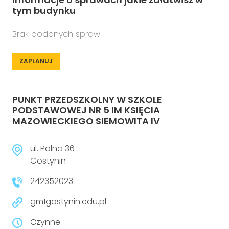
tym budynku
Brak podanych spraw
ZAPLANUJ
PUNKT PRZEDSZKOLNY W SZKOLE
PODSTAWOWEJ NR 5 IM KSIĘCIA
MAZOWIECKIEGO SIEMOWITA IV
ul. Polna 36
Gostynin
242352023
gm1gostynin.edu.pl
Czynne