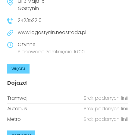
ul. 3 Maja 15
Gostynin
242352210
www.logostynin.neostrada.pl
Czynne
Planowane zamknięcie 16:00
WIĘCEJ
Dojazd
Tramwaj
Brak podanych linii
Autobus
Brak podanych linii
Metro
Brak podanych linii