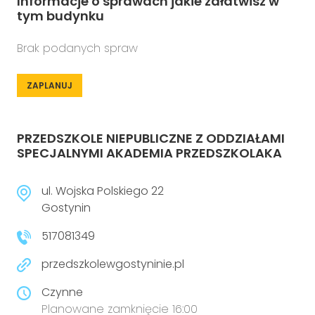
Informacje o sprawach jakie załatwisz w
tym budynku
Brak podanych spraw
ZAPLANUJ
PRZEDSZKOLE NIEPUBLICZNE Z ODDZIAŁAMI
SPECJALNYMI AKADEMIA PRZEDSZKOLAKA
ul. Wojska Polskiego 22
Gostynin
517081349
przedszkolewgostyninie.pl
Czynne
Planowane zamknięcie 16:00