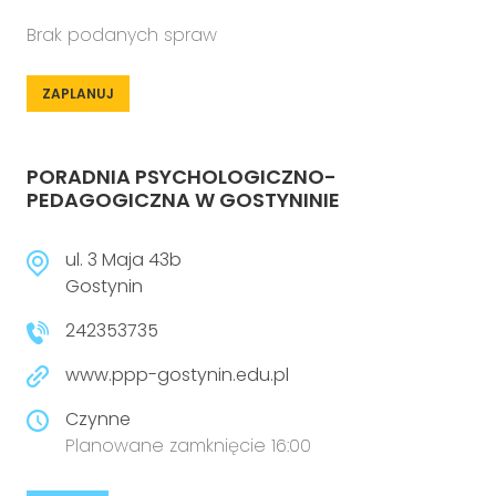
Brak podanych spraw
ZAPLANUJ
PORADNIA PSYCHOLOGICZNO-
PEDAGOGICZNA W GOSTYNINIE
ul. 3 Maja 43b
Gostynin
242353735
www.ppp-gostynin.edu.pl
Czynne
Planowane zamknięcie 16:00