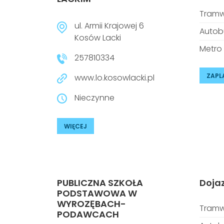
Tramw
ul. Armii Krajowej 6
Autob
Kosów Lacki
Metro
257810334
ZAPL
www.lo.kosowlacki.pl
Nieczynne
WIĘCEJ
PUBLICZNA SZKOŁA
Doja
PODSTAWOWA W
WYROZĘBACH-
Tramw
PODAWCACH