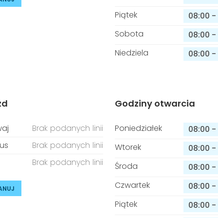
Piątek
08:00
-
Sobota
08:00
-
Niedziela
08:00
-
zd
Godziny otwarcia
aj
Brak podanych linii
Poniedziałek
08:00
-
us
Brak podanych linii
Wtorek
08:00
-
Brak podanych linii
Środa
08:00
-
Czwartek
08:00
-
ANUJ
Piątek
08:00
-