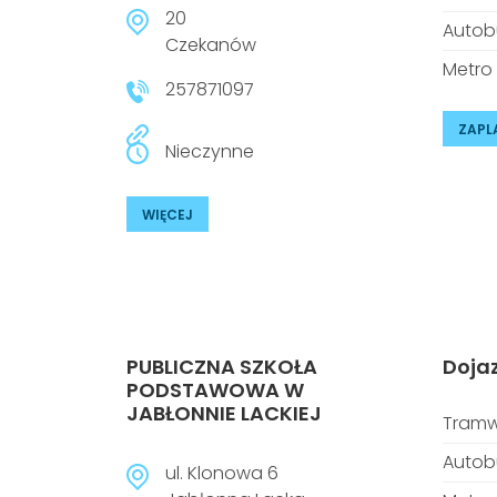
20
Autob
Czekanów
Metro
257871097
ZAPL
Nieczynne
WIĘCEJ
PUBLICZNA SZKOŁA
Doja
PODSTAWOWA W
JABŁONNIE LACKIEJ
Tramw
Autob
ul. Klonowa 6