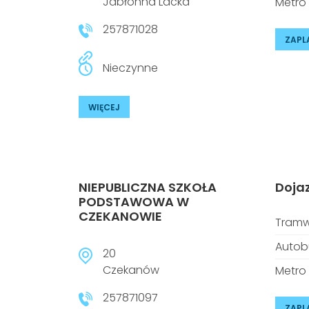
Jabłonna Lacka
Metro
257871028
ZAPL
Nieczynne
WIĘCEJ
NIEPUBLICZNA SZKOŁA
Doja
PODSTAWOWA W
CZEKANOWIE
Tramw
Autob
20
Czekanów
Metro
257871097
ZAPL