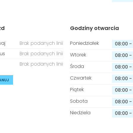
zd
Godziny otwarcia
aj
Brak podanych linii
Poniedziałek
08:00
-
us
Brak podanych linii
Wtorek
08:00
-
Brak podanych linii
Środa
08:00
-
Czwartek
08:00
-
ANUJ
Piątek
08:00
-
Sobota
08:00
-
Niedziela
08:00
-