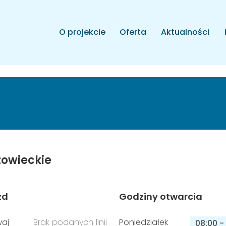
O projekcie
Oferta
Aktualności
owieckie
zd
Godziny otwarcia
aj
Brak podanych linii
Poniedziałek
08:00
-