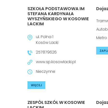
SZKOŁA PODSTAWOWA IM
Doja
STEFANA KARDYNAŁA
WYSZYŃSKIEGO W KOSOWIE
Tramw
LACKIM
Autob
ul. Polna 1
Metro
Kosów Lacki
ZAPL
257879626
www.sp.kosowlacki.pl
Nieczynne
WIĘCEJ
ZESPÓŁ SZKÓŁ W KOSOWIE
Doja
LACKIM