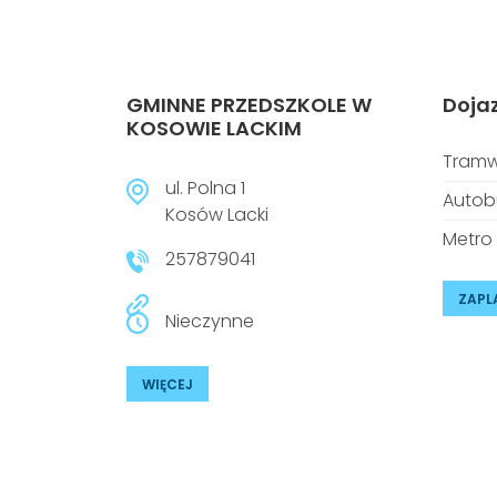
GMINNE PRZEDSZKOLE W
Doja
KOSOWIE LACKIM
Tramw
ul. Polna 1
Autob
Kosów Lacki
Metro
257879041
ZAPL
Nieczynne
WIĘCEJ