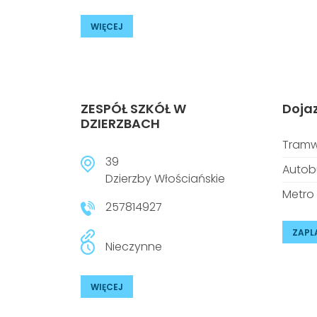
WIĘCEJ
ZESPÓŁ SZKÓŁ W
Doja
DZIERZBACH
Tramw
39
Autob
Dzierzby Włościańskie
Metro
257814927
ZAPL
Nieczynne
WIĘCEJ