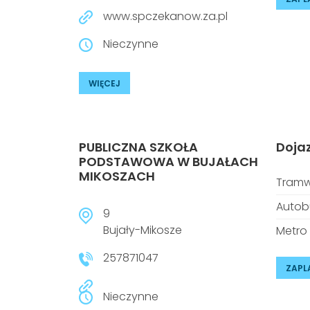
www.spczekanow.za.pl
Nieczynne
WIĘCEJ
PUBLICZNA SZKOŁA
Doja
PODSTAWOWA W BUJAŁACH
MIKOSZACH
Tramw
Autob
9
Bujały-Mikosze
Metro
257871047
ZAPL
Nieczynne