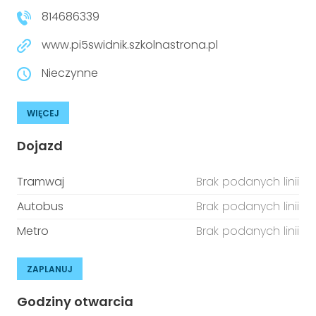
814686339
www.pi5swidnik.szkolnastrona.pl
Nieczynne
WIĘCEJ
Dojazd
Tramwaj
Brak podanych linii
Autobus
Brak podanych linii
Metro
Brak podanych linii
ZAPLANUJ
Godziny otwarcia