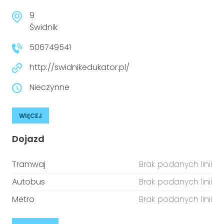
9
Świdnik
506749541
http://swidnikedukator.pl/
Nieczynne
WIĘCEJ
Dojazd
Tramwaj
Brak podanych linii
Autobus
Brak podanych linii
Metro
Brak podanych linii