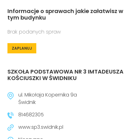
Informacje o sprawach jakie załatwisz w
tym budynku
Brak podanych spraw
ZAPLANUJ
SZKOŁA PODSTAWOWA NR 3 IMTADEUSZA
KOŚCIUSZKI W ŚWIDNIKU
ul. Mikołaja Kopernika 9a
Świdnik
814682305
www.sp3.swidnik.pl