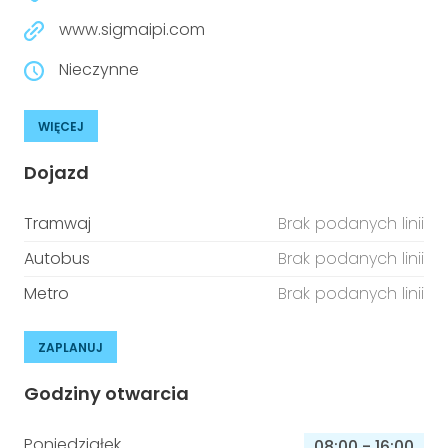
www.sigmaipi.com
Nieczynne
WIĘCEJ
Dojazd
Tramwaj
Brak podanych linii
Autobus
Brak podanych linii
Metro
Brak podanych linii
ZAPLANUJ
Godziny otwarcia
Poniedziałek
08:00
-
16:00