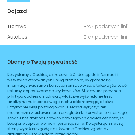
Dojazd
Tramwaj
Brak podanych linii
Autobus
Brak podanych linii
Metro
Brak podanych linii
Dbamy o Twoją prywatność
ZAPLANUJ
Korzystamy z Cookies, by zapewnić Ci dostęp do informacji i
Godziny otwarcia
wszystkich oferowanych usług oraz po to, by gromadzić
informacje związane z korzystaniem z serwisu, a także wyświetlać
reklamy dopasowane do użytkowników. Stosowane przez nas
Poniedziałek
08:00
-
16:00
pliki typu cookies umożliwiają właściwe wyświetlanie treści,
analizę ruchu internetowego, ruchu reklamowego, a także
Wtorek
08:00
-
16:00
utrzymanie sesji po zalogowaniu. Można wyłączyć ten
mechanizm w ustawieniach przeglądarki. Korzystanie z naszego
Środa
08:00
-
16:00
serwisu bez zmiany ustawień dotyczących cookies oznacza, że
będą one zapisane w pamięci urządzenia. Korzystając z naszej
Czwartek
08:00
-
16:00
strony wyrażasz zgodę na używanie Cookies, zgodnie z
aktualnymi ustawieniami przeglądarki.