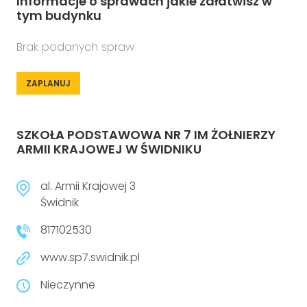
Informacje o sprawach jakie załatwisz w
tym budynku
Brak podanych spraw
ZAPLANUJ
SZKOŁA PODSTAWOWA NR 7 IM ŻOŁNIERZY
ARMII KRAJOWEJ W ŚWIDNIKU
al. Armii Krajowej 3
Świdnik
817102530
www.sp7.swidnik.pl
Nieczynne