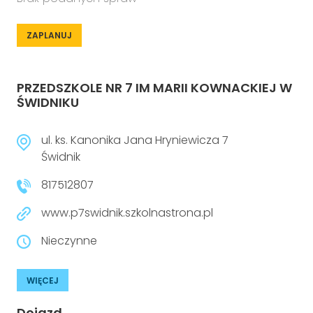
ZAPLANUJ
PRZEDSZKOLE NR 7 IM MARII KOWNACKIEJ W
ŚWIDNIKU
ul. ks. Kanonika Jana Hryniewicza 7
Świdnik
817512807
www.p7swidnik.szkolnastrona.pl
Nieczynne
WIĘCEJ
Dojazd