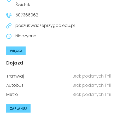
niepełnosprawnościami
Świdnik
Urządzenia IoT
507366062
T
Prawo
poszukiwaczeprzygod.edu.pl
Prawa osób z niepełnosprawnościami
Nieczynne
T
Aktualności
WIĘCEJ
Dojazd
Tramwaj
Brak podanych linii
Autobus
Brak podanych linii
Metro
Brak podanych linii
ZAPLANUJ