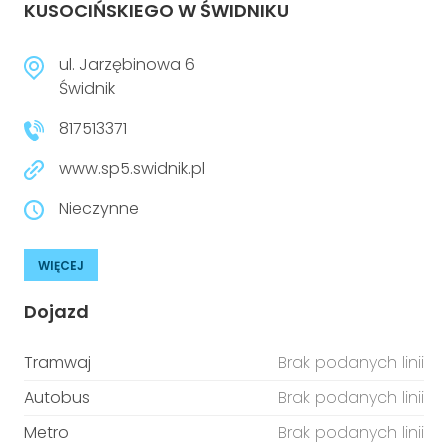
KUSOCIŃSKIEGO W ŚWIDNIKU
ul. Jarzębinowa 6
Świdnik
817513371
www.sp5.swidnik.pl
Nieczynne
WIĘCEJ
Dojazd
Tramwaj
Brak podanych linii
Autobus
Brak podanych linii
Metro
Brak podanych linii