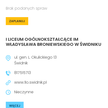
Brak podanych spraw
ZAPLANUJ
I LICEUM OGÓLNOKSZTAŁCĄCE IM
WŁADYSŁAWA BRONIEWSKIEGO W ŚWIDNIKU
ul. gen. L. Okulickiego 13
Świdnik
817515713
www.1lo.swidnik.pl
Nieczynne
WIĘCEJ