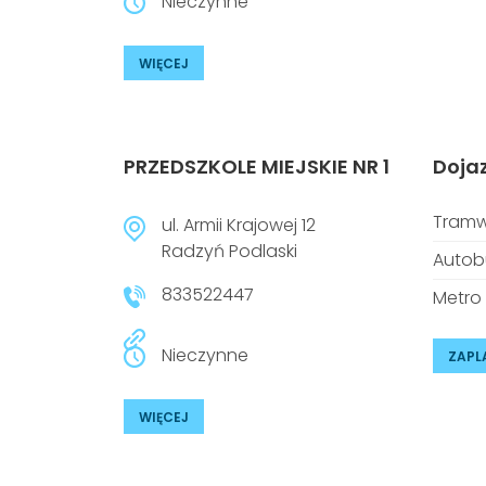
Nieczynne
WIĘCEJ
PRZEDSZKOLE MIEJSKIE NR 1
Doja
Tramw
ul. Armii Krajowej 12
Radzyń Podlaski
Autob
833522447
Metro
Nieczynne
ZAPL
WIĘCEJ