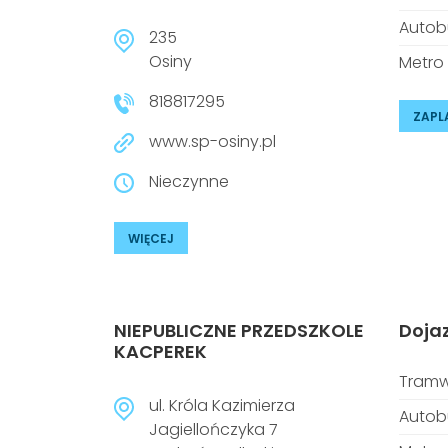
Autob
235
Osiny
Metro
818817295
ZAPL
www.sp-osiny.pl
Nieczynne
WIĘCEJ
NIEPUBLICZNE PRZEDSZKOLE
Doja
KACPEREK
Tramw
ul. Króla Kazimierza
Autob
Jagiellończyka 7