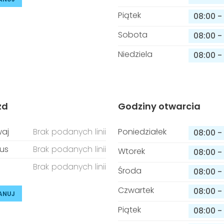
Piątek
08:00
-
Sobota
08:00
-
Niedziela
08:00
-
zd
Godziny otwarcia
aj
Brak podanych linii
Poniedziałek
08:00
-
us
Brak podanych linii
Wtorek
08:00
-
Brak podanych linii
Środa
08:00
-
Czwartek
08:00
-
ANUJ
Piątek
08:00
-