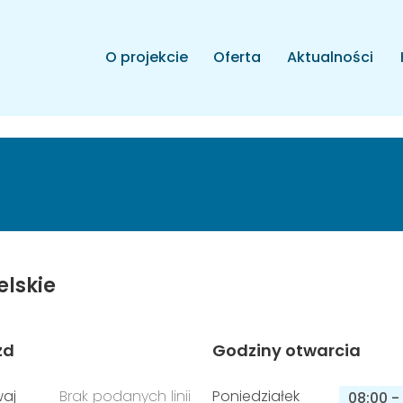
O projekcie
Oferta
Aktualności
elskie
zd
Godziny otwarcia
aj
Brak podanych linii
Poniedziałek
08:00
-