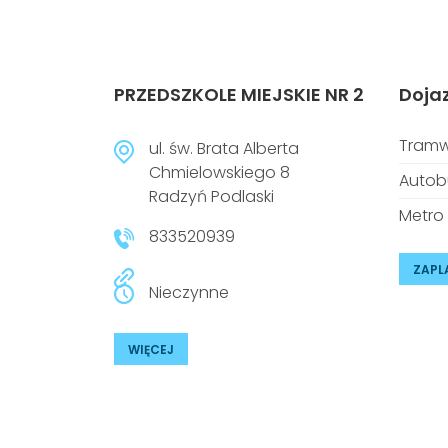
PRZEDSZKOLE MIEJSKIE NR 2
Doja
Tramw
ul. św. Brata Alberta
Chmielowskiego 8
Autob
Radzyń Podlaski
Metro
833520939
ZAPL
Nieczynne
WIĘCEJ