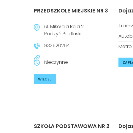
PRZEDSZKOLE MIEJSKIE NR 3
Doja
Tramw
ul. Mikołaja Reja 2
Radzyń Podlaski
Autob
833520264
Metro
Nieczynne
ZAPL
WIĘCEJ
SZKOŁA PODSTAWOWA NR 2
Doja