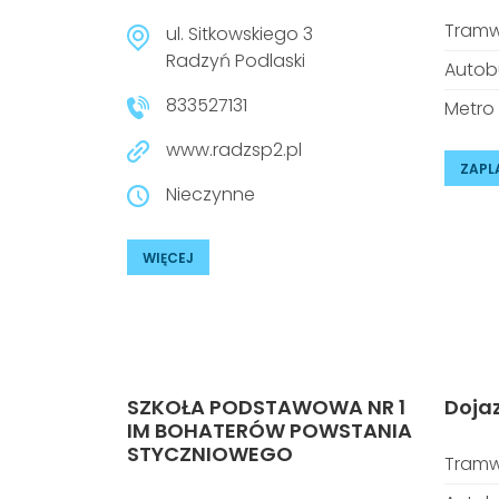
Tramw
ul. Sitkowskiego 3
Radzyń Podlaski
Autob
833527131
Metro
www.radzsp2.pl
ZAPL
Nieczynne
WIĘCEJ
SZKOŁA PODSTAWOWA NR 1
Doja
IM BOHATERÓW POWSTANIA
STYCZNIOWEGO
Tramw