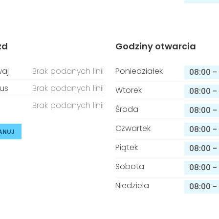
zd
Godziny otwarcia
aj
Brak podanych linii
Poniedziałek
08:00
-
us
Brak podanych linii
Wtorek
08:00
-
Brak podanych linii
Środa
08:00
-
Czwartek
08:00
-
ANUJ
Piątek
08:00
-
Sobota
08:00
-
Niedziela
08:00
-