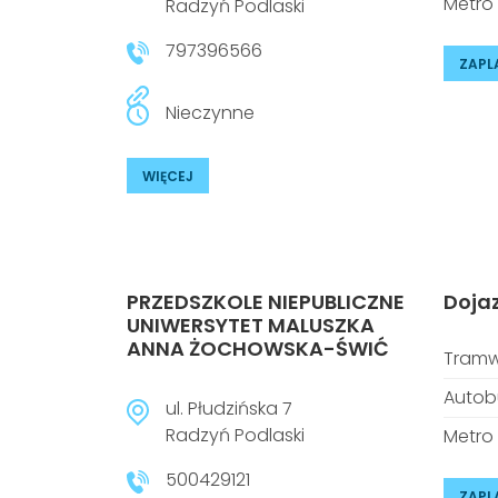
Metro
Radzyń Podlaski
797396566
ZAPL
Nieczynne
WIĘCEJ
PRZEDSZKOLE NIEPUBLICZNE
Doja
UNIWERSYTET MALUSZKA
ANNA ŻOCHOWSKA-ŚWIĆ
Tramw
Autob
ul. Płudzińska 7
Radzyń Podlaski
Metro
500429121
ZAPL