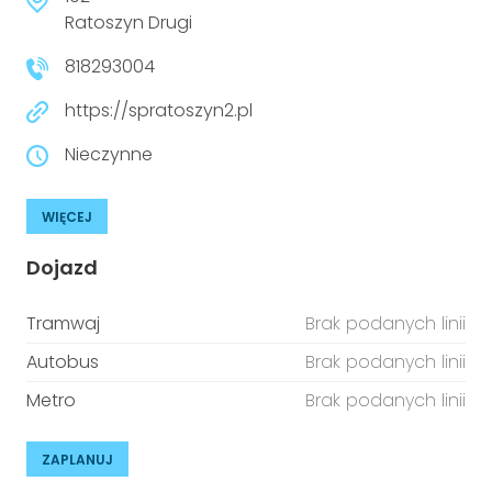
Ratoszyn Drugi
818293004
https://spratoszyn2.pl
Nieczynne
WIĘCEJ
Dojazd
Tramwaj
Brak podanych linii
Autobus
Brak podanych linii
Metro
Brak podanych linii
ZAPLANUJ