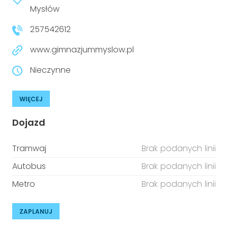
niepełnosprawnościami
Mysłów
Urządzenia IoT
257542612
T
Prawo
www.gimnazjummyslow.pl
Prawa osób z niepełnosprawnościami
Nieczynne
T
Aktualności
WIĘCEJ
Dojazd
Tramwaj
Brak podanych linii
Autobus
Brak podanych linii
Metro
Brak podanych linii
ZAPLANUJ