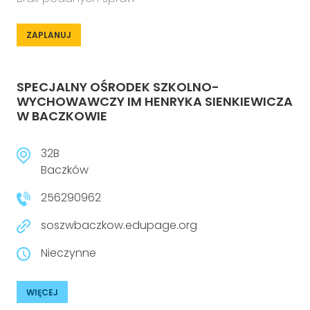
ZAPLANUJ
SPECJALNY OŚRODEK SZKOLNO-
WYCHOWAWCZY IM HENRYKA SIENKIEWICZA
W BACZKOWIE
32B
Baczków
256290962
soszwbaczkow.edupage.org
Nieczynne
WIĘCEJ