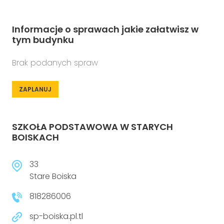
Informacje o sprawach jakie załatwisz w
tym budynku
Brak podanych spraw
ZAPLANUJ
SZKOŁA PODSTAWOWA W STARYCH
BOISKACH
33
Stare Boiska
818286006
sp-boiska.pl.tl