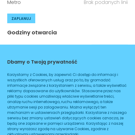
Metro
Brak podanych linii
ZAPLANUJ
Godziny otwarcia
Poniedziałek
08:00
-
16:00
Wtorek
08:00
-
16:00
Dbamy o Twoją prywatność
Środa
08:00
-
16:00
Korzystamy z Cookies, by zapewnić Ci dostęp do informacji i
wszystkich oferowanych usług oraz po to, by gromadzić
Czwartek
08:00
-
16:00
informacje związane z korzystaniem z serwisu, a także wyświetlać
reklamy dopasowane do użytkowników. Stosowane przez nas
Piątek
08:00
-
16:00
pliki typu cookies umożliwiają właściwe wyświetlanie treści,
analizę ruchu internetowego, ruchu reklamowego, a także
Sobota
08:00
-
16:00
utrzymanie sesji po zalogowaniu. Można wyłączyć ten
mechanizm w ustawieniach przeglądarki. Korzystanie z naszego
Niedziela
serwisu bez zmiany ustawień dotyczących cookies oznacza, że
08:00
-
16:00
będą one zapisane w pamięci urządzenia. Korzystając z naszej
strony wyrażasz zgodę na używanie Cookies, zgodnie z
aktualnymi ustawieniami przeglądarki.