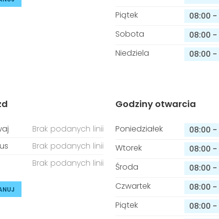
Piątek
08:00
-
Sobota
08:00
-
Niedziela
08:00
-
zd
Godziny otwarcia
aj
Brak podanych linii
Poniedziałek
08:00
-
us
Brak podanych linii
Wtorek
08:00
-
Brak podanych linii
Środa
08:00
-
Czwartek
08:00
-
ANUJ
Piątek
08:00
-