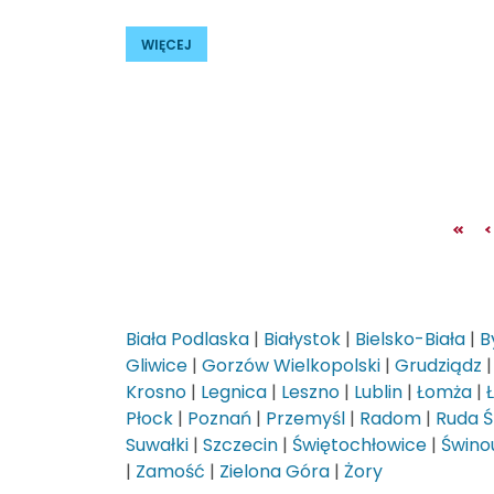
WIĘCEJ
Biała Podlaska
|
Białystok
|
Bielsko-Biała
|
B
Gliwice
|
Gorzów Wielkopolski
|
Grudziądz
Krosno
|
Legnica
|
Leszno
|
Lublin
|
Łomża
|
Płock
|
Poznań
|
Przemyśl
|
Radom
|
Ruda Ś
Suwałki
|
Szczecin
|
Świętochłowice
|
Świnou
|
Zamość
|
Zielona Góra
|
Żory