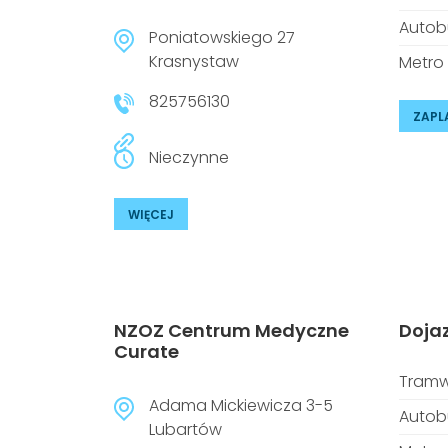
Autob
Poniatowskiego 27
Krasnystaw
Metro
825756130
ZAPL
Nieczynne
WIĘCEJ
NZOZ Centrum Medyczne
Doja
Curate
Tramw
Adama Mickiewicza 3-5
Autob
Lubartów