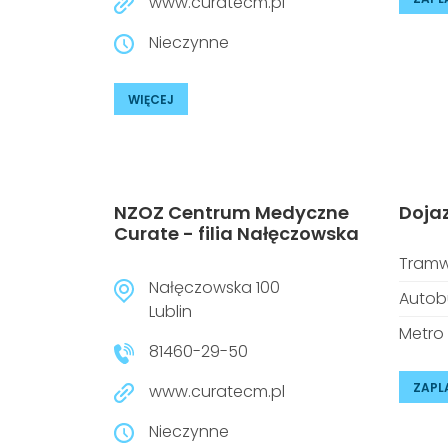
www.curatecm.pl
Nieczynne
WIĘCEJ
NZOZ Centrum Medyczne
Doja
Curate - filia Nałęczowska
Tramw
Nałęczowska 100
Autob
Lublin
Metro
81460-29-50
ZAPL
www.curatecm.pl
Nieczynne