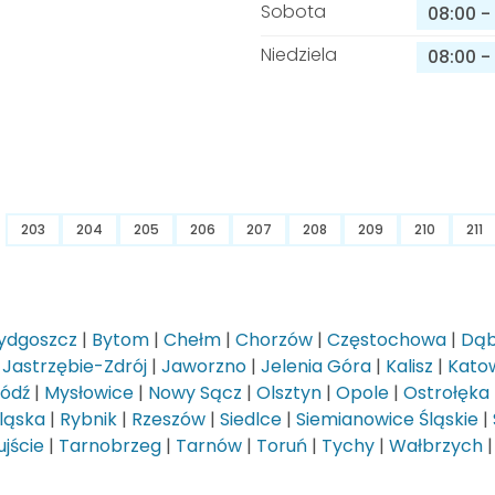
Sobota
08:00
-
Niedziela
08:00
-
203
204
205
206
207
208
209
210
211
ydgoszcz
|
Bytom
|
Chełm
|
Chorzów
|
Częstochowa
|
Dąb
|
Jastrzębie-Zdrój
|
Jaworzno
|
Jelenia Góra
|
Kalisz
|
Kato
Łódź
|
Mysłowice
|
Nowy Sącz
|
Olsztyn
|
Opole
|
Ostrołęka
ląska
|
Rybnik
|
Rzeszów
|
Siedlce
|
Siemianowice Śląskie
|
jście
|
Tarnobrzeg
|
Tarnów
|
Toruń
|
Tychy
|
Wałbrzych