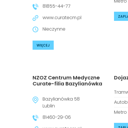
Metro
81855-44-77
ZAPL
www.curatecm.pl
Nieczynne
WIĘCEJ
NZOZ Centrum Medyczne
Doja
Curate-filia Bazylianówka
Tramw
Bazylianówka 58
Autob
Lublin
Metro
81460-29-06
ZAPL