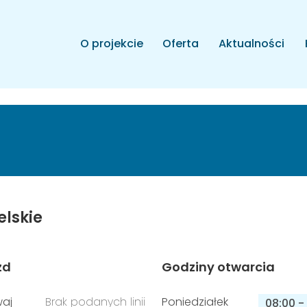
O projekcie
Oferta
Aktualności
elskie
zd
Godziny otwarcia
aj
Brak podanych linii
Poniedziałek
08:00
-