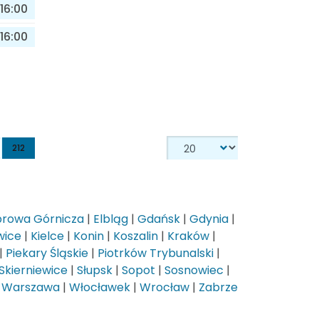
16:00
16:00
212
rowa Górnicza
|
Elbląg
|
Gdańsk
|
Gdynia
|
wice
|
Kielce
|
Konin
|
Koszalin
|
Kraków
|
|
Piekary Śląskie
|
Piotrków Trybunalski
|
Skierniewice
|
Słupsk
|
Sopot
|
Sosnowiec
|
|
Warszawa
|
Włocławek
|
Wrocław
|
Zabrze