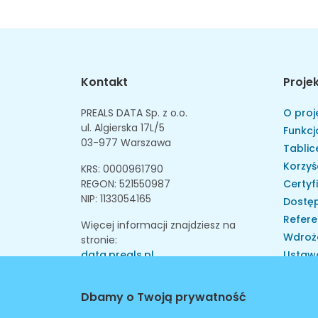
Kontakt
Proje
PREALS DATA Sp. z o.o.
O proj
ul. Algierska 17L/5
Funkcj
03-977 Warszawa
Tablice
Korzyś
KRS: 0000961790
REGON: 521550987
Certyf
NIP: 1133054165
Dostęp
Refere
Więcej informacji znajdziesz na
Wdroż
stronie:
data.preals.pl
Ustaw
Skarga
Instytu
Dbamy o Twoją prywatność
Walid