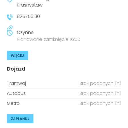
niepełnosprawnościami
Krasnystaw
Urządzenia IoT
825756130
T
Prawo
Prawa osób z niepełnosprawnościami
Czynne
Planowane zamknięcie 16:00
T
Aktualności
WIĘCEJ
Dojazd
Tramwaj
Brak podanych linii
Autobus
Brak podanych linii
Metro
Brak podanych linii
ZAPLANUJ