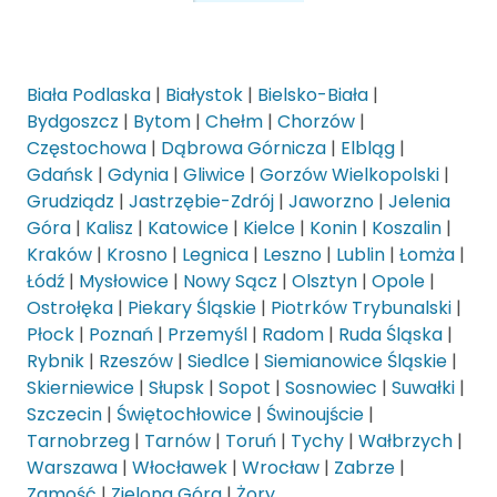
Biała Podlaska
|
Białystok
|
Bielsko-Biała
|
Bydgoszcz
|
Bytom
|
Chełm
|
Chorzów
|
Częstochowa
|
Dąbrowa Górnicza
|
Elbląg
|
Gdańsk
|
Gdynia
|
Gliwice
|
Gorzów Wielkopolski
|
Grudziądz
|
Jastrzębie-Zdrój
|
Jaworzno
|
Jelenia
Góra
|
Kalisz
|
Katowice
|
Kielce
|
Konin
|
Koszalin
|
Kraków
|
Krosno
|
Legnica
|
Leszno
|
Lublin
|
Łomża
|
Łódź
|
Mysłowice
|
Nowy Sącz
|
Olsztyn
|
Opole
|
Ostrołęka
|
Piekary Śląskie
|
Piotrków Trybunalski
|
Płock
|
Poznań
|
Przemyśl
|
Radom
|
Ruda Śląska
|
Rybnik
|
Rzeszów
|
Siedlce
|
Siemianowice Śląskie
|
Skierniewice
|
Słupsk
|
Sopot
|
Sosnowiec
|
Suwałki
|
Szczecin
|
Świętochłowice
|
Świnoujście
|
Tarnobrzeg
|
Tarnów
|
Toruń
|
Tychy
|
Wałbrzych
|
Warszawa
|
Włocławek
|
Wrocław
|
Zabrze
|
Zamość
|
Zielona Góra
|
Żory