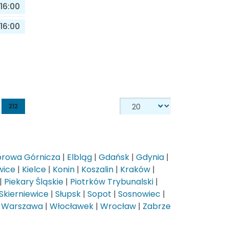
16:00
16:00
212
rowa Górnicza
|
Elbląg
|
Gdańsk
|
Gdynia
|
wice
|
Kielce
|
Konin
|
Koszalin
|
Kraków
|
|
Piekary Śląskie
|
Piotrków Trybunalski
|
Skierniewice
|
Słupsk
|
Sopot
|
Sosnowiec
|
|
Warszawa
|
Włocławek
|
Wrocław
|
Zabrze