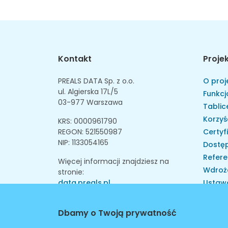
Kontakt
Proje
PREALS DATA Sp. z o.o.
O proj
ul. Algierska 17L/5
Funkcj
03-977 Warszawa
Tablice
Korzyś
KRS: 0000961790
REGON: 521550987
Certyf
NIP: 1133054165
Dostęp
Refere
Więcej informacji znajdziesz na
Wdroż
stronie:
data.preals.pl
Ustaw
Skarga
Instytu
Dbamy o Twoją prywatność
Walid