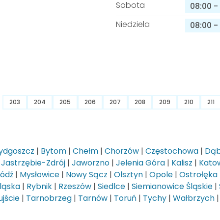
Sobota
08:00
-
Niedziela
08:00
-
203
204
205
206
207
208
209
210
211
ydgoszcz
|
Bytom
|
Chełm
|
Chorzów
|
Częstochowa
|
Dąb
|
Jastrzębie-Zdrój
|
Jaworzno
|
Jelenia Góra
|
Kalisz
|
Kato
Łódź
|
Mysłowice
|
Nowy Sącz
|
Olsztyn
|
Opole
|
Ostrołęka
ląska
|
Rybnik
|
Rzeszów
|
Siedlce
|
Siemianowice Śląskie
|
jście
|
Tarnobrzeg
|
Tarnów
|
Toruń
|
Tychy
|
Wałbrzych