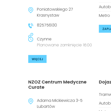
Autob
Poniatowskiego 27
Krasnystaw
Metro
825756130
ZAPL
Czynne
Planowane zamknięcie 16:00
WIĘCEJ
NZOZ Centrum Medyczne
Doja
Curate
Tramw
Adama Mickiewicza 3-5
Autob
Lubartów