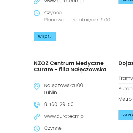
www.curatecm.pl
Czynne
Planowane zamknięcie 16:00
WIĘCEJ
NZOZ Centrum Medyczne
Doja
Curate - filia Nałęczowska
Tramw
Nałęczowska 100
Autob
Lublin
Metro
81460-29-50
ZAPL
www.curatecm.pl
Czynne