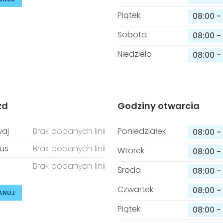
Piątek
08:00
-
Sobota
08:00
-
Niedziela
08:00
-
zd
Godziny otwarcia
aj
Brak podanych linii
Poniedziałek
08:00
-
us
Brak podanych linii
Wtorek
08:00
-
Brak podanych linii
Środa
08:00
-
Czwartek
08:00
-
ANUJ
Piątek
08:00
-