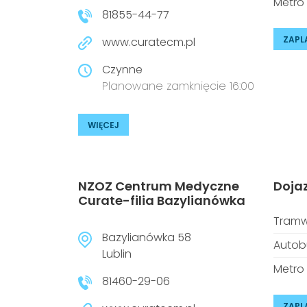
Metro
81855-44-77
ZAPL
www.curatecm.pl
Czynne
Planowane zamknięcie 16:00
WIĘCEJ
NZOZ Centrum Medyczne
Doja
Curate-filia Bazylianówka
Tramw
Bazylianówka 58
Autob
Lublin
Metro
81460-29-06
ZAPL