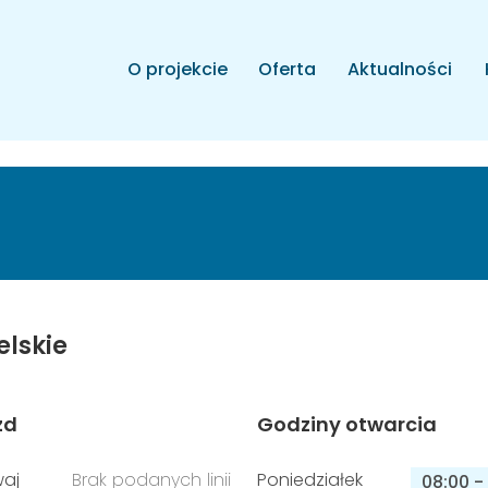
O projekcie
Oferta
Aktualności
elskie
zd
Godziny otwarcia
aj
Brak podanych linii
Poniedziałek
08:00
-