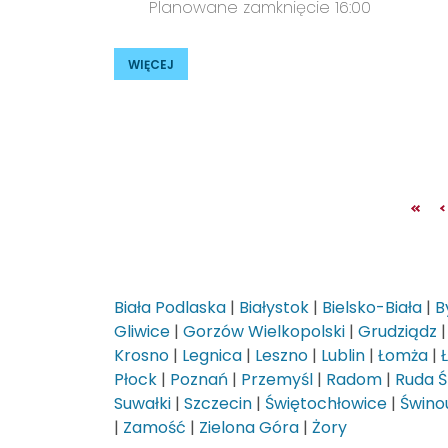
Planowane zamknięcie 16:00
WIĘCEJ
Biała Podlaska
|
Białystok
|
Bielsko-Biała
|
B
Gliwice
|
Gorzów Wielkopolski
|
Grudziądz
Krosno
|
Legnica
|
Leszno
|
Lublin
|
Łomża
|
Płock
|
Poznań
|
Przemyśl
|
Radom
|
Ruda Ś
Suwałki
|
Szczecin
|
Świętochłowice
|
Świnou
|
Zamość
|
Zielona Góra
|
Żory