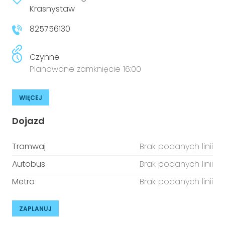
niepełnosprawnościami
Krasnystaw
Urządzenia IoT
825756130
T
Prawo
Prawa osób z niepełnosprawnościami
Czynne
Planowane zamknięcie 16:00
T
Aktualności
WIĘCEJ
Dojazd
Tramwaj
Brak podanych linii
Autobus
Brak podanych linii
Metro
Brak podanych linii
ZAPLANUJ