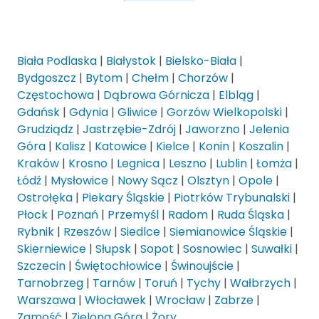
Biała Podlaska
|
Białystok
|
Bielsko-Biała
|
Bydgoszcz
|
Bytom
|
Chełm
|
Chorzów
|
Częstochowa
|
Dąbrowa Górnicza
|
Elbląg
|
Gdańsk
|
Gdynia
|
Gliwice
|
Gorzów Wielkopolski
|
Grudziądz
|
Jastrzębie-Zdrój
|
Jaworzno
|
Jelenia
Góra
|
Kalisz
|
Katowice
|
Kielce
|
Konin
|
Koszalin
|
Kraków
|
Krosno
|
Legnica
|
Leszno
|
Lublin
|
Łomża
|
Łódź
|
Mysłowice
|
Nowy Sącz
|
Olsztyn
|
Opole
|
Ostrołęka
|
Piekary Śląskie
|
Piotrków Trybunalski
|
Płock
|
Poznań
|
Przemyśl
|
Radom
|
Ruda Śląska
|
Rybnik
|
Rzeszów
|
Siedlce
|
Siemianowice Śląskie
|
Skierniewice
|
Słupsk
|
Sopot
|
Sosnowiec
|
Suwałki
|
Szczecin
|
Świętochłowice
|
Świnoujście
|
Tarnobrzeg
|
Tarnów
|
Toruń
|
Tychy
|
Wałbrzych
|
Warszawa
|
Włocławek
|
Wrocław
|
Zabrze
|
Zamość
|
Zielona Góra
|
Żory