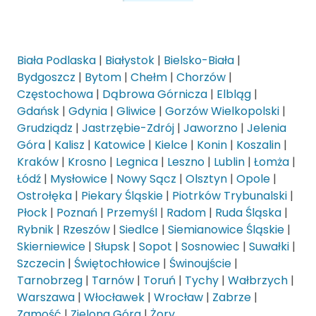
Biała Podlaska
|
Białystok
|
Bielsko-Biała
|
Bydgoszcz
|
Bytom
|
Chełm
|
Chorzów
|
Częstochowa
|
Dąbrowa Górnicza
|
Elbląg
|
Gdańsk
|
Gdynia
|
Gliwice
|
Gorzów Wielkopolski
|
Grudziądz
|
Jastrzębie-Zdrój
|
Jaworzno
|
Jelenia
Góra
|
Kalisz
|
Katowice
|
Kielce
|
Konin
|
Koszalin
|
Kraków
|
Krosno
|
Legnica
|
Leszno
|
Lublin
|
Łomża
|
Łódź
|
Mysłowice
|
Nowy Sącz
|
Olsztyn
|
Opole
|
Ostrołęka
|
Piekary Śląskie
|
Piotrków Trybunalski
|
Płock
|
Poznań
|
Przemyśl
|
Radom
|
Ruda Śląska
|
Rybnik
|
Rzeszów
|
Siedlce
|
Siemianowice Śląskie
|
Skierniewice
|
Słupsk
|
Sopot
|
Sosnowiec
|
Suwałki
|
Szczecin
|
Świętochłowice
|
Świnoujście
|
Tarnobrzeg
|
Tarnów
|
Toruń
|
Tychy
|
Wałbrzych
|
Warszawa
|
Włocławek
|
Wrocław
|
Zabrze
|
Zamość
|
Zielona Góra
|
Żory