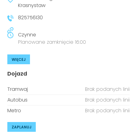
niepełnosprawnościami
Krasnystaw
Urządzenia IoT
825756130
T
Prawo
Prawa osób z niepełnosprawnościami
Czynne
Planowane zamknięcie 16:00
T
Aktualności
WIĘCEJ
Dojazd
Tramwaj
Brak podanych linii
Autobus
Brak podanych linii
Metro
Brak podanych linii
ZAPLANUJ