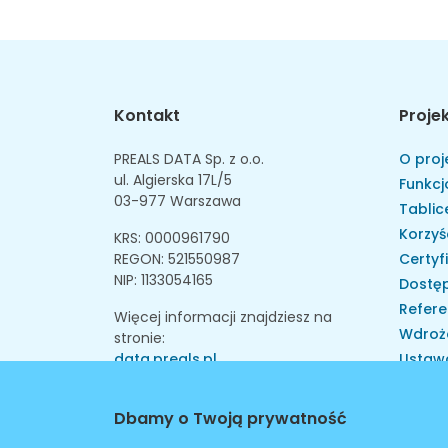
Kontakt
Proje
PREALS DATA Sp. z o.o.
O proj
ul. Algierska 17L/5
Funkcj
03-977 Warszawa
Tablice
Korzyś
KRS: 0000961790
REGON: 521550987
Certyf
NIP: 1133054165
Dostęp
Refere
Więcej informacji znajdziesz na
Wdroż
stronie:
data.preals.pl
Ustaw
Skarga
Instytu
Dbamy o Twoją prywatność
Walid