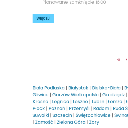
Planowane zamknięcie 16:00
WIĘCEJ
Biała Podlaska
|
Białystok
|
Bielsko-Biała
|
B
Gliwice
|
Gorzów Wielkopolski
|
Grudziądz
Krosno
|
Legnica
|
Leszno
|
Lublin
|
Łomża
|
Płock
|
Poznań
|
Przemyśl
|
Radom
|
Ruda Ś
Suwałki
|
Szczecin
|
Świętochłowice
|
Świnou
|
Zamość
|
Zielona Góra
|
Żory