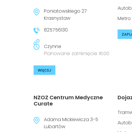
Autob
Poniatowskiego 27
Krasnystaw
Metro
825756130
ZAPL
Czynne
Planowane zamknięcie 16:00
WIĘCEJ
NZOZ Centrum Medyczne
Doja
Curate
Tramw
Adama Mickiewicza 3-5
Autob
Lubartów