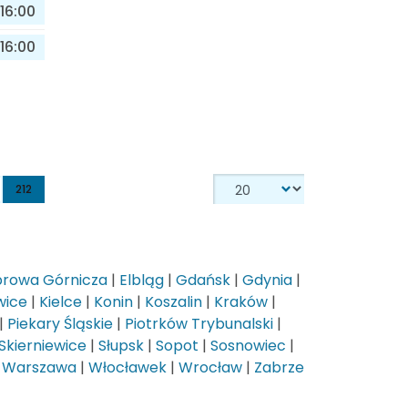
16:00
16:00
212
rowa Górnicza
|
Elbląg
|
Gdańsk
|
Gdynia
|
wice
|
Kielce
|
Konin
|
Koszalin
|
Kraków
|
|
Piekary Śląskie
|
Piotrków Trybunalski
|
Skierniewice
|
Słupsk
|
Sopot
|
Sosnowiec
|
|
Warszawa
|
Włocławek
|
Wrocław
|
Zabrze