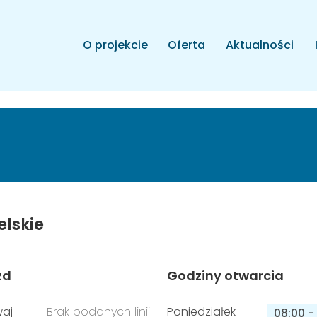
O projekcie
Oferta
Aktualności
elskie
zd
Godziny otwarcia
aj
Brak podanych linii
Poniedziałek
08:00
-