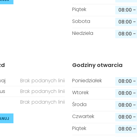
Piątek
08:00
-
Sobota
08:00
-
Niedziela
08:00
-
zd
Godziny otwarcia
aj
Brak podanych linii
Poniedziałek
08:00
-
us
Brak podanych linii
Wtorek
08:00
-
Brak podanych linii
Środa
08:00
-
Czwartek
08:00
-
ANUJ
Piątek
08:00
-