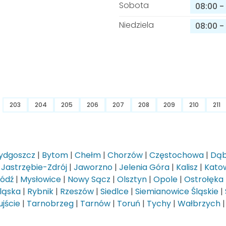
Sobota
08:00
-
Niedziela
08:00
-
203
204
205
206
207
208
209
210
211
ydgoszcz
|
Bytom
|
Chełm
|
Chorzów
|
Częstochowa
|
Dąb
|
Jastrzębie-Zdrój
|
Jaworzno
|
Jelenia Góra
|
Kalisz
|
Kato
Łódź
|
Mysłowice
|
Nowy Sącz
|
Olsztyn
|
Opole
|
Ostrołęka
ląska
|
Rybnik
|
Rzeszów
|
Siedlce
|
Siemianowice Śląskie
|
jście
|
Tarnobrzeg
|
Tarnów
|
Toruń
|
Tychy
|
Wałbrzych