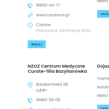
Metro
81855-44-77
ZAPL
www.curatecm.pl
Czynne
Planowane zamknięcie 16:00
WIĘCEJ
NZOZ Centrum Medyczne
Doja
Curate-filia Bazylianówka
Tramw
Bazylianówka 58
Autob
Lublin
Metro
81460-29-06
ZAPL