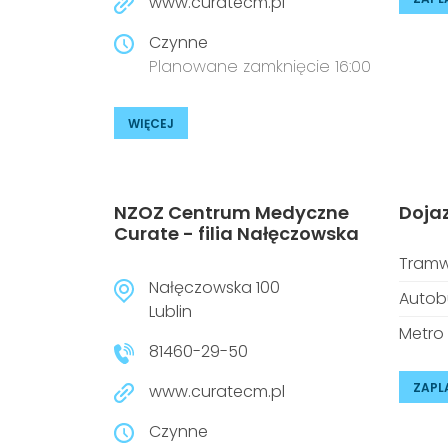
www.curatecm.pl
Czynne
Planowane zamknięcie 16:00
WIĘCEJ
NZOZ Centrum Medyczne
Doja
Curate - filia Nałęczowska
Tramw
Nałęczowska 100
Autob
Lublin
Metro
81460-29-50
ZAPL
www.curatecm.pl
Czynne