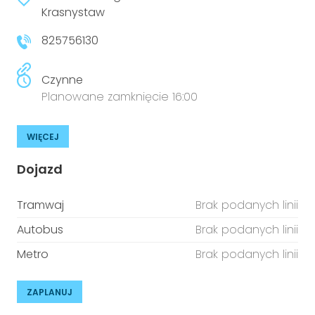
niepełnosprawnościami
Krasnystaw
Urządzenia IoT
825756130
T
Prawo
Prawa osób z niepełnosprawnościami
Czynne
Planowane zamknięcie 16:00
T
Aktualności
WIĘCEJ
Dojazd
Tramwaj
Brak podanych linii
Autobus
Brak podanych linii
Metro
Brak podanych linii
ZAPLANUJ