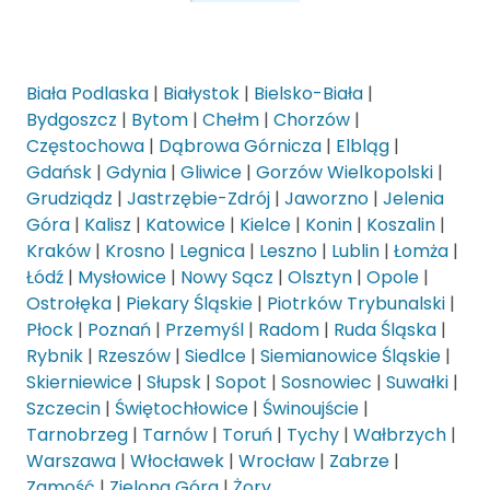
Biała Podlaska
|
Białystok
|
Bielsko-Biała
|
Bydgoszcz
|
Bytom
|
Chełm
|
Chorzów
|
Częstochowa
|
Dąbrowa Górnicza
|
Elbląg
|
Gdańsk
|
Gdynia
|
Gliwice
|
Gorzów Wielkopolski
|
Grudziądz
|
Jastrzębie-Zdrój
|
Jaworzno
|
Jelenia
Góra
|
Kalisz
|
Katowice
|
Kielce
|
Konin
|
Koszalin
|
Kraków
|
Krosno
|
Legnica
|
Leszno
|
Lublin
|
Łomża
|
Łódź
|
Mysłowice
|
Nowy Sącz
|
Olsztyn
|
Opole
|
Ostrołęka
|
Piekary Śląskie
|
Piotrków Trybunalski
|
Płock
|
Poznań
|
Przemyśl
|
Radom
|
Ruda Śląska
|
Rybnik
|
Rzeszów
|
Siedlce
|
Siemianowice Śląskie
|
Skierniewice
|
Słupsk
|
Sopot
|
Sosnowiec
|
Suwałki
|
Szczecin
|
Świętochłowice
|
Świnoujście
|
Tarnobrzeg
|
Tarnów
|
Toruń
|
Tychy
|
Wałbrzych
|
Warszawa
|
Włocławek
|
Wrocław
|
Zabrze
|
Zamość
|
Zielona Góra
|
Żory