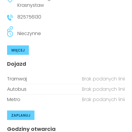
niepełnosprawnościami
Krasnystaw
Urządzenia IoT
825756130
T
Prawo
Prawa osób z niepełnosprawnościami
Nieczynne
T
Aktualności
WIĘCEJ
Dojazd
Tramwaj
Brak podanych linii
Autobus
Brak podanych linii
Metro
Brak podanych linii
ZAPLANUJ
Godziny otwarcia