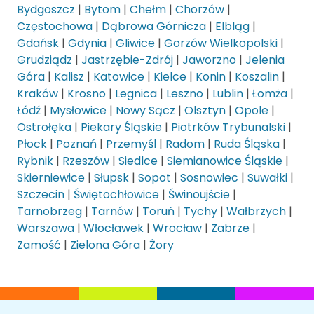
Bydgoszcz
|
Bytom
|
Chełm
|
Chorzów
|
Częstochowa
|
Dąbrowa Górnicza
|
Elbląg
|
Gdańsk
|
Gdynia
|
Gliwice
|
Gorzów Wielkopolski
|
Grudziądz
|
Jastrzębie-Zdrój
|
Jaworzno
|
Jelenia
Góra
|
Kalisz
|
Katowice
|
Kielce
|
Konin
|
Koszalin
|
Kraków
|
Krosno
|
Legnica
|
Leszno
|
Lublin
|
Łomża
|
Łódź
|
Mysłowice
|
Nowy Sącz
|
Olsztyn
|
Opole
|
Ostrołęka
|
Piekary Śląskie
|
Piotrków Trybunalski
|
Płock
|
Poznań
|
Przemyśl
|
Radom
|
Ruda Śląska
|
Rybnik
|
Rzeszów
|
Siedlce
|
Siemianowice Śląskie
|
Skierniewice
|
Słupsk
|
Sopot
|
Sosnowiec
|
Suwałki
|
Szczecin
|
Świętochłowice
|
Świnoujście
|
Tarnobrzeg
|
Tarnów
|
Toruń
|
Tychy
|
Wałbrzych
|
Warszawa
|
Włocławek
|
Wrocław
|
Zabrze
|
Zamość
|
Zielona Góra
|
Żory