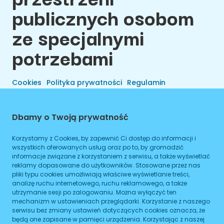
publicznych osobom
ze specjalnymi
potrzebami
Cookies
Polityka prywatności
Regulamin
Dbamy o Twoją prywatność
Korzystamy z Cookies, by zapewnić Ci dostęp do informacji i
wszystkich oferowanych usług oraz po to, by gromadzić
informacje związane z korzystaniem z serwisu, a także wyświetlać
reklamy dopasowane do użytkowników. Stosowane przez nas
pliki typu cookies umożliwiają właściwe wyświetlanie treści,
analizę ruchu internetowego, ruchu reklamowego, a także
utrzymanie sesji po zalogowaniu. Można wyłączyć ten
Wszelkie Prawa Zastrzeżone © 2026 Preals Data.
mechanizm w ustawieniach przeglądarki. Korzystanie z naszego
Cookies
Wykonanie
serwisu bez zmiany ustawień dotyczących cookies oznacza, że
będą one zapisane w pamięci urządzenia. Korzystając z naszej