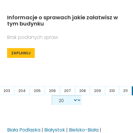
Informacje o sprawach jakie załatwisz w
tym budynku
Brak podanych spraw
ZAPLANUJ
203
204
205
206
207
208
209
210
211
Biała Podlaska
|
Białystok
|
Bielsko-Biała
|