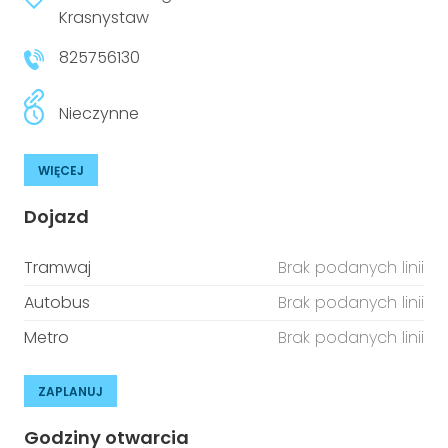
niepełnosprawnościami
Krasnystaw
Urządzenia IoT
825756130
T
Prawo
Prawa osób z niepełnosprawnościami
Nieczynne
T
Aktualności
WIĘCEJ
Dojazd
Tramwaj
Brak podanych linii
Autobus
Brak podanych linii
Metro
Brak podanych linii
ZAPLANUJ
Godziny otwarcia