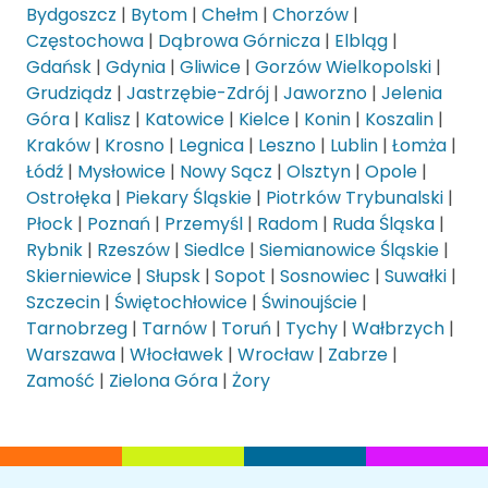
Bydgoszcz
|
Bytom
|
Chełm
|
Chorzów
|
Częstochowa
|
Dąbrowa Górnicza
|
Elbląg
|
Gdańsk
|
Gdynia
|
Gliwice
|
Gorzów Wielkopolski
|
Grudziądz
|
Jastrzębie-Zdrój
|
Jaworzno
|
Jelenia
Góra
|
Kalisz
|
Katowice
|
Kielce
|
Konin
|
Koszalin
|
Kraków
|
Krosno
|
Legnica
|
Leszno
|
Lublin
|
Łomża
|
Łódź
|
Mysłowice
|
Nowy Sącz
|
Olsztyn
|
Opole
|
Ostrołęka
|
Piekary Śląskie
|
Piotrków Trybunalski
|
Płock
|
Poznań
|
Przemyśl
|
Radom
|
Ruda Śląska
|
Rybnik
|
Rzeszów
|
Siedlce
|
Siemianowice Śląskie
|
Skierniewice
|
Słupsk
|
Sopot
|
Sosnowiec
|
Suwałki
|
Szczecin
|
Świętochłowice
|
Świnoujście
|
Tarnobrzeg
|
Tarnów
|
Toruń
|
Tychy
|
Wałbrzych
|
Warszawa
|
Włocławek
|
Wrocław
|
Zabrze
|
Zamość
|
Zielona Góra
|
Żory