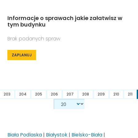
Informacje o sprawach jakie załatwisz w
tym budynku
Brak podanych spraw
ZAPLANUJ
203
204
205
206
207
208
209
210
211
Biała Podlaska
|
Białystok
|
Bielsko-Biała
|