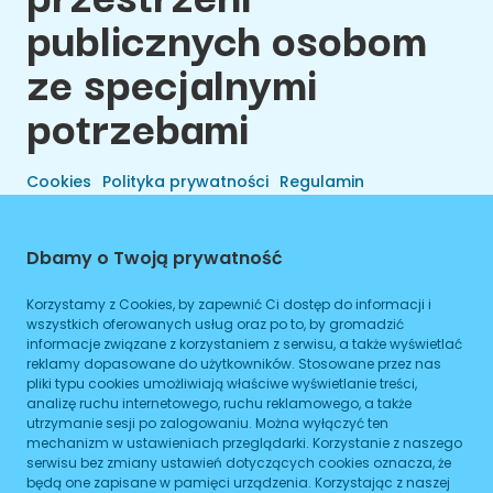
publicznych osobom
ze specjalnymi
potrzebami
Cookies
Polityka prywatności
Regulamin
Dbamy o Twoją prywatność
Korzystamy z Cookies, by zapewnić Ci dostęp do informacji i
wszystkich oferowanych usług oraz po to, by gromadzić
informacje związane z korzystaniem z serwisu, a także wyświetlać
reklamy dopasowane do użytkowników. Stosowane przez nas
pliki typu cookies umożliwiają właściwe wyświetlanie treści,
analizę ruchu internetowego, ruchu reklamowego, a także
utrzymanie sesji po zalogowaniu. Można wyłączyć ten
Wszelkie Prawa Zastrzeżone © 2026 Preals Data.
mechanizm w ustawieniach przeglądarki. Korzystanie z naszego
Cookies
Wykonanie
serwisu bez zmiany ustawień dotyczących cookies oznacza, że
będą one zapisane w pamięci urządzenia. Korzystając z naszej