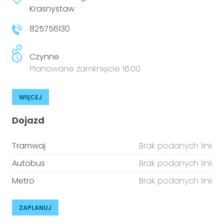
niepełnosprawnościami
Krasnystaw
Urządzenia IoT
825756130
T
Prawo
Prawa osób z niepełnosprawnościami
Czynne
Planowane zamknięcie 16:00
T
Aktualności
WIĘCEJ
Dojazd
Tramwaj
Brak podanych linii
Autobus
Brak podanych linii
Metro
Brak podanych linii
ZAPLANUJ