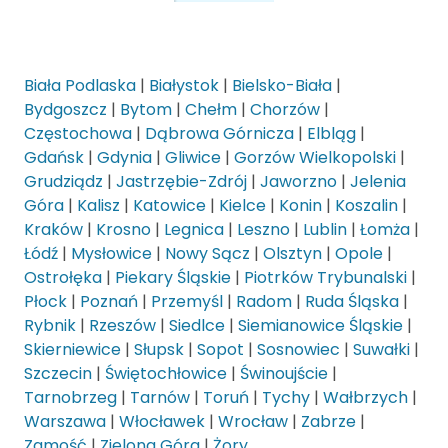
Biała Podlaska
|
Białystok
|
Bielsko-Biała
|
Bydgoszcz
|
Bytom
|
Chełm
|
Chorzów
|
Częstochowa
|
Dąbrowa Górnicza
|
Elbląg
|
Gdańsk
|
Gdynia
|
Gliwice
|
Gorzów Wielkopolski
|
Grudziądz
|
Jastrzębie-Zdrój
|
Jaworzno
|
Jelenia
Góra
|
Kalisz
|
Katowice
|
Kielce
|
Konin
|
Koszalin
|
Kraków
|
Krosno
|
Legnica
|
Leszno
|
Lublin
|
Łomża
|
Łódź
|
Mysłowice
|
Nowy Sącz
|
Olsztyn
|
Opole
|
Ostrołęka
|
Piekary Śląskie
|
Piotrków Trybunalski
|
Płock
|
Poznań
|
Przemyśl
|
Radom
|
Ruda Śląska
|
Rybnik
|
Rzeszów
|
Siedlce
|
Siemianowice Śląskie
|
Skierniewice
|
Słupsk
|
Sopot
|
Sosnowiec
|
Suwałki
|
Szczecin
|
Świętochłowice
|
Świnoujście
|
Tarnobrzeg
|
Tarnów
|
Toruń
|
Tychy
|
Wałbrzych
|
Warszawa
|
Włocławek
|
Wrocław
|
Zabrze
|
Zamość
|
Zielona Góra
|
Żory