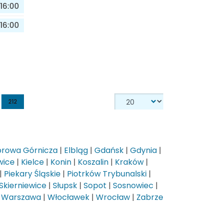
16:00
16:00
212
rowa Górnicza
|
Elbląg
|
Gdańsk
|
Gdynia
|
wice
|
Kielce
|
Konin
|
Koszalin
|
Kraków
|
|
Piekary Śląskie
|
Piotrków Trybunalski
|
Skierniewice
|
Słupsk
|
Sopot
|
Sosnowiec
|
|
Warszawa
|
Włocławek
|
Wrocław
|
Zabrze