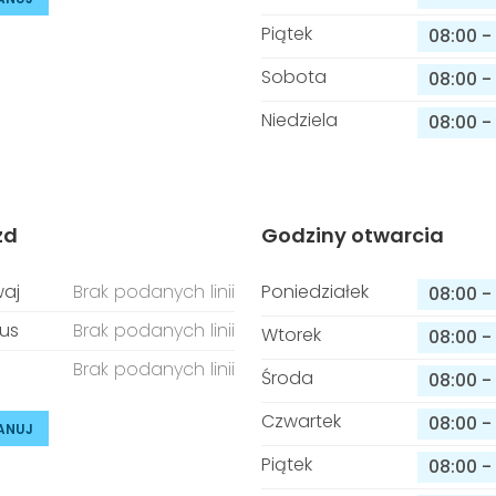
Piątek
08:00
-
Sobota
08:00
-
Niedziela
08:00
-
zd
Godziny otwarcia
aj
Brak podanych linii
Poniedziałek
08:00
-
us
Brak podanych linii
Wtorek
08:00
-
Brak podanych linii
Środa
08:00
-
Czwartek
08:00
-
ANUJ
Piątek
08:00
-