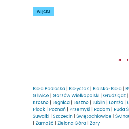
WIĘCEJ
Biała Podlaska
|
Białystok
|
Bielsko-Biała
|
B
Gliwice
|
Gorzów Wielkopolski
|
Grudziądz
Krosno
|
Legnica
|
Leszno
|
Lublin
|
Łomża
|
Płock
|
Poznań
|
Przemyśl
|
Radom
|
Ruda Ś
Suwałki
|
Szczecin
|
Świętochłowice
|
Świnou
|
Zamość
|
Zielona Góra
|
Żory