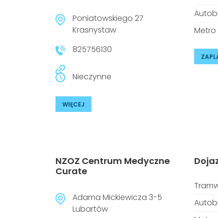
Autob
Poniatowskiego 27
Krasnystaw
Metro
825756130
ZAPL
Nieczynne
WIĘCEJ
NZOZ Centrum Medyczne
Doja
Curate
Tramw
Adama Mickiewicza 3-5
Autob
Lubartów