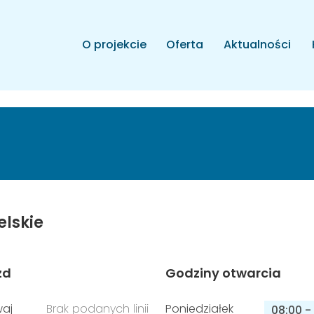
O projekcie
Oferta
Aktualności
elskie
zd
Godziny otwarcia
aj
Brak podanych linii
Poniedziałek
08:00
-