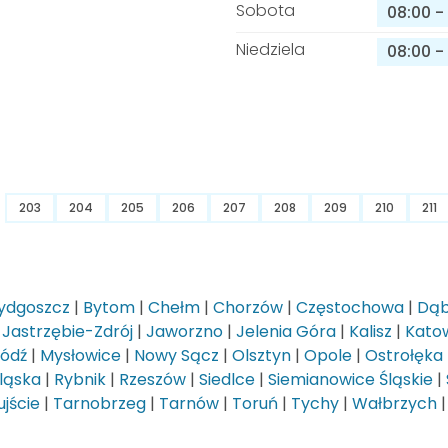
Sobota
08:00
-
Niedziela
08:00
-
203
204
205
206
207
208
209
210
211
ydgoszcz
|
Bytom
|
Chełm
|
Chorzów
|
Częstochowa
|
Dąb
|
Jastrzębie-Zdrój
|
Jaworzno
|
Jelenia Góra
|
Kalisz
|
Kato
Łódź
|
Mysłowice
|
Nowy Sącz
|
Olsztyn
|
Opole
|
Ostrołęka
ląska
|
Rybnik
|
Rzeszów
|
Siedlce
|
Siemianowice Śląskie
|
jście
|
Tarnobrzeg
|
Tarnów
|
Toruń
|
Tychy
|
Wałbrzych