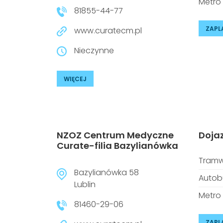
Metro
81855-44-77
ZAPL
www.curatecm.pl
Nieczynne
WIĘCEJ
NZOZ Centrum Medyczne
Doja
Curate-filia Bazylianówka
Tramw
Bazylianówka 58
Autob
Lublin
Metro
81460-29-06
ZAPL