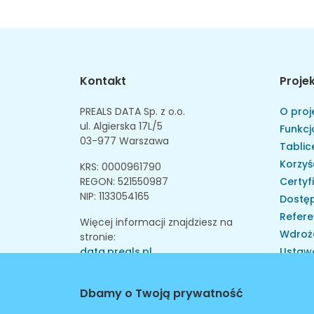
Kontakt
Proje
PREALS DATA Sp. z o.o.
O proj
ul. Algierska 17L/5
Funkcj
03-977 Warszawa
Tablice
Korzyś
KRS: 0000961790
REGON: 521550987
Certyf
NIP: 1133054165
Dostęp
Refere
Więcej informacji znajdziesz na
Wdroż
stronie:
data.preals.pl
Ustaw
Skarga
Instytu
Dbamy o Twoją prywatność
Walid