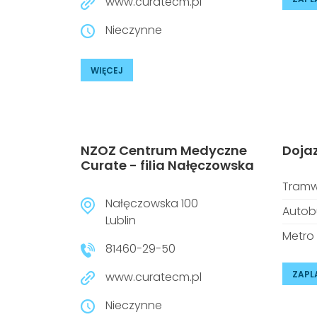
www.curatecm.pl
Nieczynne
WIĘCEJ
NZOZ Centrum Medyczne
Doja
Curate - filia Nałęczowska
Tramw
Nałęczowska 100
Autob
Lublin
Metro
81460-29-50
ZAPL
www.curatecm.pl
Nieczynne