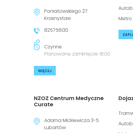
Autob
Poniatowskiego 27
Krasnystaw
Metro
825756130
ZAPL
Czynne
Planowane zamknięcie 16:00
WIĘCEJ
NZOZ Centrum Medyczne
Doja
Curate
Tramw
Adama Mickiewicza 3-5
Autob
Lubartów