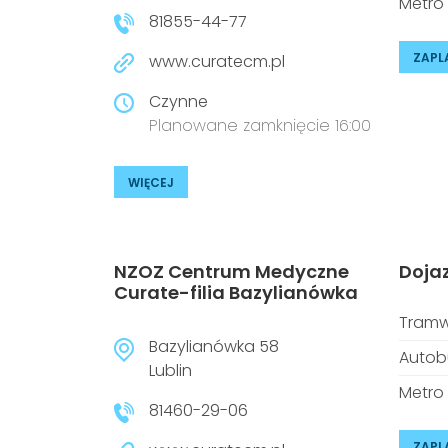
Metro
81855-44-77
ZAPL
www.curatecm.pl
Czynne
Planowane zamknięcie 16:00
WIĘCEJ
NZOZ Centrum Medyczne
Doja
Curate-filia Bazylianówka
Tramw
Bazylianówka 58
Autob
Lublin
Metro
81460-29-06
ZAPL