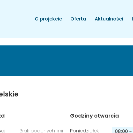
O projekcie
Oferta
Aktualności
elskie
zd
Godziny otwarcia
aj
Brak podanych linii
Poniedziałek
08:00
-