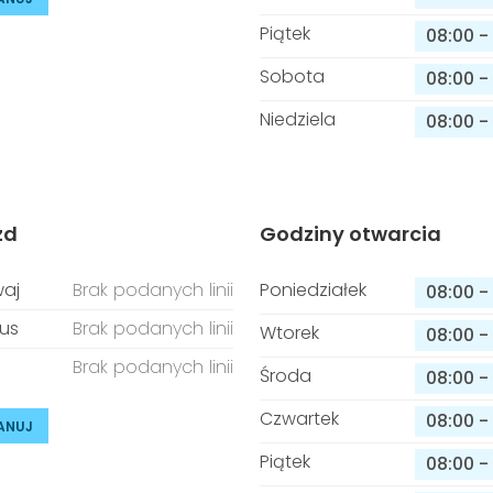
Piątek
08:00
-
Sobota
08:00
-
Niedziela
08:00
-
zd
Godziny otwarcia
aj
Brak podanych linii
Poniedziałek
08:00
-
us
Brak podanych linii
Wtorek
08:00
-
Brak podanych linii
Środa
08:00
-
Czwartek
08:00
-
ANUJ
Piątek
08:00
-