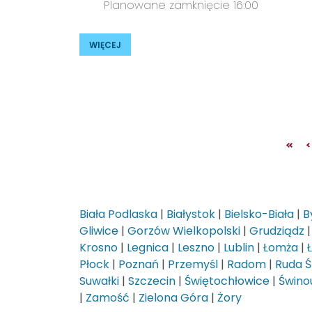
Planowane zamknięcie 16:00
WIĘCEJ
Biała Podlaska
|
Białystok
|
Bielsko-Biała
|
B
Gliwice
|
Gorzów Wielkopolski
|
Grudziądz
Krosno
|
Legnica
|
Leszno
|
Lublin
|
Łomża
|
Płock
|
Poznań
|
Przemyśl
|
Radom
|
Ruda Ś
Suwałki
|
Szczecin
|
Świętochłowice
|
Świnou
|
Zamość
|
Zielona Góra
|
Żory