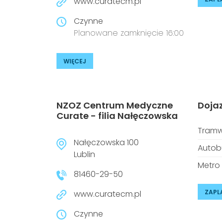
www.curatecm.pl
Czynne
Planowane zamknięcie 16:00
WIĘCEJ
NZOZ Centrum Medyczne
Doja
Curate - filia Nałęczowska
Tramw
Nałęczowska 100
Autob
Lublin
Metro
81460-29-50
ZAPL
www.curatecm.pl
Czynne