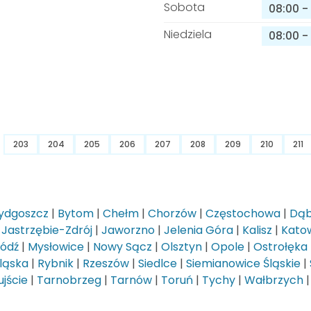
Sobota
08:00
-
Niedziela
08:00
-
203
204
205
206
207
208
209
210
211
ydgoszcz
|
Bytom
|
Chełm
|
Chorzów
|
Częstochowa
|
Dąb
|
Jastrzębie-Zdrój
|
Jaworzno
|
Jelenia Góra
|
Kalisz
|
Kato
Łódź
|
Mysłowice
|
Nowy Sącz
|
Olsztyn
|
Opole
|
Ostrołęka
ląska
|
Rybnik
|
Rzeszów
|
Siedlce
|
Siemianowice Śląskie
|
jście
|
Tarnobrzeg
|
Tarnów
|
Toruń
|
Tychy
|
Wałbrzych