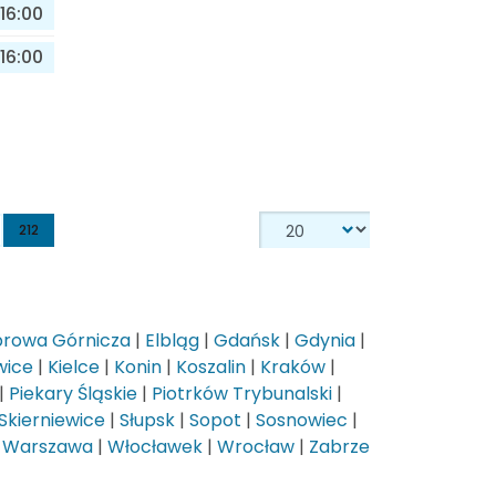
16:00
16:00
212
rowa Górnicza
|
Elbląg
|
Gdańsk
|
Gdynia
|
wice
|
Kielce
|
Konin
|
Koszalin
|
Kraków
|
|
Piekary Śląskie
|
Piotrków Trybunalski
|
Skierniewice
|
Słupsk
|
Sopot
|
Sosnowiec
|
|
Warszawa
|
Włocławek
|
Wrocław
|
Zabrze