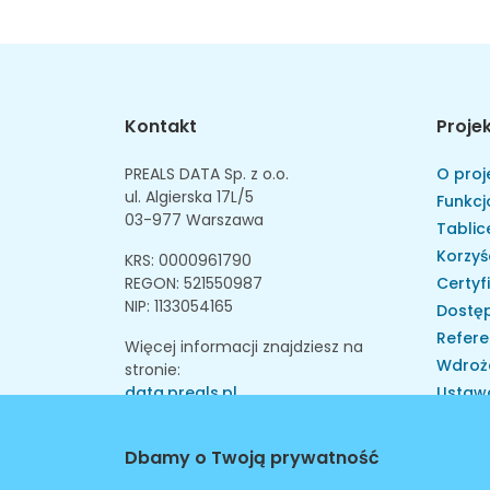
Kontakt
Proje
PREALS DATA Sp. z o.o.
O proj
ul. Algierska 17L/5
Funkcj
03-977 Warszawa
Tablice
Korzyś
KRS: 0000961790
REGON: 521550987
Certyf
NIP: 1133054165
Dostęp
Refere
Więcej informacji znajdziesz na
Wdroż
stronie:
data.preals.pl
Ustaw
Skarga
Instytu
Dbamy o Twoją prywatność
Walid