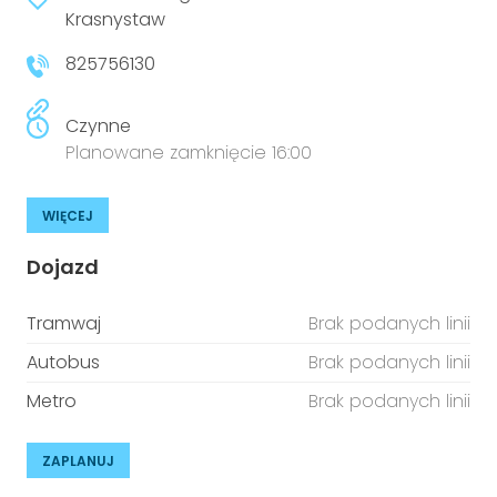
niepełnosprawnościami
Krasnystaw
Urządzenia IoT
825756130
T
Prawo
Prawa osób z niepełnosprawnościami
Czynne
Planowane zamknięcie 16:00
T
Aktualności
WIĘCEJ
Dojazd
Tramwaj
Brak podanych linii
Autobus
Brak podanych linii
Metro
Brak podanych linii
ZAPLANUJ