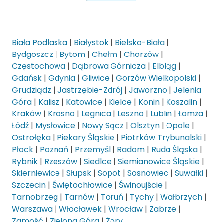
Biała Podlaska
|
Białystok
|
Bielsko-Biała
|
Bydgoszcz
|
Bytom
|
Chełm
|
Chorzów
|
Częstochowa
|
Dąbrowa Górnicza
|
Elbląg
|
Gdańsk
|
Gdynia
|
Gliwice
|
Gorzów Wielkopolski
|
Grudziądz
|
Jastrzębie-Zdrój
|
Jaworzno
|
Jelenia
Góra
|
Kalisz
|
Katowice
|
Kielce
|
Konin
|
Koszalin
|
Kraków
|
Krosno
|
Legnica
|
Leszno
|
Lublin
|
Łomża
|
Łódź
|
Mysłowice
|
Nowy Sącz
|
Olsztyn
|
Opole
|
Ostrołęka
|
Piekary Śląskie
|
Piotrków Trybunalski
|
Płock
|
Poznań
|
Przemyśl
|
Radom
|
Ruda Śląska
|
Rybnik
|
Rzeszów
|
Siedlce
|
Siemianowice Śląskie
|
Skierniewice
|
Słupsk
|
Sopot
|
Sosnowiec
|
Suwałki
|
Szczecin
|
Świętochłowice
|
Świnoujście
|
Tarnobrzeg
|
Tarnów
|
Toruń
|
Tychy
|
Wałbrzych
|
Warszawa
|
Włocławek
|
Wrocław
|
Zabrze
|
Zamość
|
Zielona Góra
|
Żory