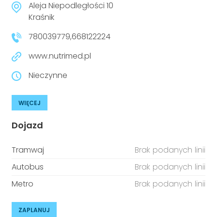
Aleja Niepodległości 10
Kraśnik
780039779,668122224
www.nutrimed.pl
Nieczynne
WIĘCEJ
Dojazd
Tramwaj
Brak podanych linii
Autobus
Brak podanych linii
Metro
Brak podanych linii
ZAPLANUJ