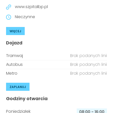
www.szpitalbp.pl
Nieczynne
WIĘCEJ
Dojazd
Tramwaj
Brak podanych linii
Autobus
Brak podanych linii
Metro
Brak podanych linii
ZAPLANUJ
Godziny otwarcia
Poniedziałek
08:00
-
16:00