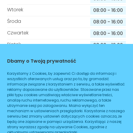
Wtorek
08:00
-
16:00
Środa
08:00
-
16:00
Czwartek
08:00
-
16:00
Piątek
08:00
-
16:00
Sobota
08:00
-
16:00
Dbamy o Twoją prywatność
Niedziela
08:00
-
16:00
Korzystamy z Cookies, by zapewnić Ci dostęp do informacji i
wszystkich oferowanych usług oraz po to, by gromadzić
informacje związane z korzystaniem z serwisu, a także wyświetlać
reklamy dopasowane do użytkowników. Stosowane przez nas
Informacje o sprawach jakie załatwisz w
pliki typu cookies umożliwiają właściwe wyświetlanie treści,
tym budynku
analizę ruchu internetowego, ruchu reklamowego, a także
utrzymanie sesji po zalogowaniu. Można wyłączyć ten
Brak podanych spraw
mechanizm w ustawieniach przeglądarki. Korzystanie z naszego
serwisu bez zmiany ustawień dotyczących cookies oznacza, że
będą one zapisane w pamięci urządzenia. Korzystając z naszej
strony wyrażasz zgodę na używanie Cookies, zgodnie z
ZAPLANUJ
aktualnymi ustawieniami przeglądarki.