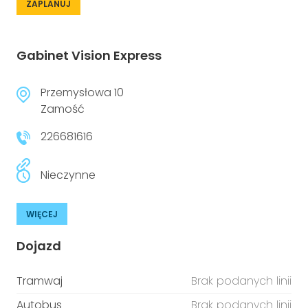
ZAPLANUJ
Gabinet Vision Express
Przemysłowa 10
Zamość
226681616
Nieczynne
WIĘCEJ
Dojazd
Tramwaj
Brak podanych linii
Autobus
Brak podanych linii