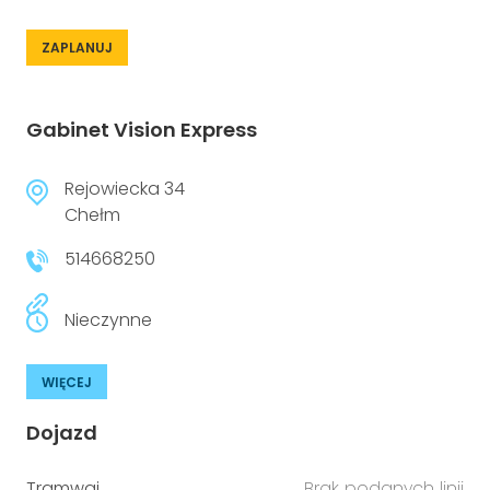
ZAPLANUJ
Gabinet Vision Express
Rejowiecka 34
Chełm
514668250
Nieczynne
WIĘCEJ
Dojazd
Tramwaj
Brak podanych linii