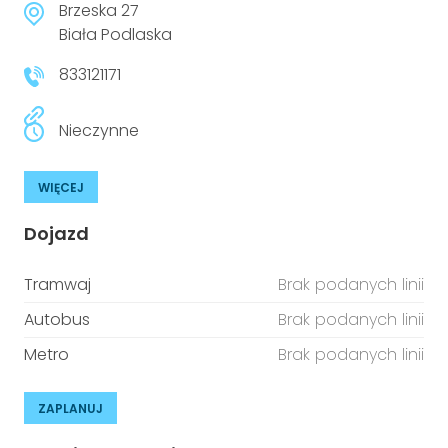
Brzeska 27
Biała Podlaska
833121171
Nieczynne
WIĘCEJ
Dojazd
Tramwaj
Brak podanych linii
Autobus
Brak podanych linii
Metro
Brak podanych linii
ZAPLANUJ