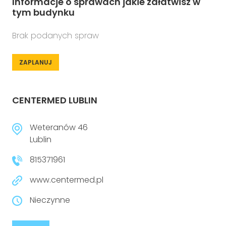
Informacje o sprawach jakie załatwisz w
tym budynku
Brak podanych spraw
ZAPLANUJ
CENTERMED LUBLIN
Weteranów 46
Lublin
815371961
www.centermed.pl
Nieczynne