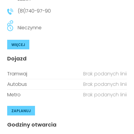
niepełnosprawnościami
Urządzenia IoT
(81)740-97-90
T
Prawo
Nieczynne
Prawa osób z niepełnosprawnościami
WIĘCEJ
T
Aktualności
Dojazd
Tramwaj
Brak podanych linii
Autobus
Brak podanych linii
Metro
Brak podanych linii
ZAPLANUJ
Godziny otwarcia