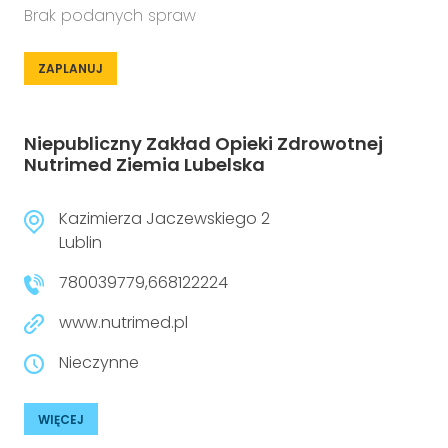
Brak podanych spraw
ZAPLANUJ
Niepubliczny Zakład Opieki Zdrowotnej
Nutrimed Ziemia Lubelska
Kazimierza Jaczewskiego 2
Lublin
780039779,668122224
www.nutrimed.pl
Nieczynne
WIĘCEJ