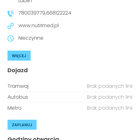
Lublin
780039779,668122224
www.nutrimed.pl
Nieczynne
WIĘCEJ
Dojazd
Tramwaj
Brak podanych linii
Autobus
Brak podanych linii
Metro
Brak podanych linii
ZAPLANUJ
Godziny otwarcia