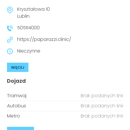
Kryształowa 10
Lublin
505114000
https://paparazzi.clinic/
Nieczynne
WIĘCEJ
Dojazd
Tramwaj
Brak podanych linii
Autobus
Brak podanych linii
Metro
Brak podanych linii