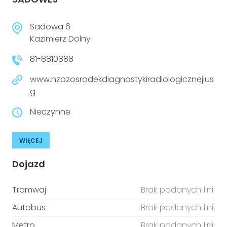
Sadowa 6
Kazimierz Dolny
81-8810888
www.nzozosrodekdiagnostykiradiologicznejius
g
Nieczynne
WIĘCEJ
Dojazd
Tramwaj
Brak podanych linii
Autobus
Brak podanych linii
Metro
Brak podanych linii