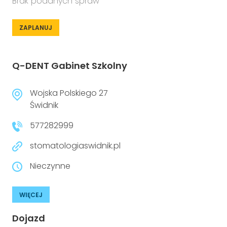
Brak podanych spraw
ZAPLANUJ
Q-DENT Gabinet Szkolny
Wojska Polskiego 27
Świdnik
577282999
stomatologiaswidnik.pl
Nieczynne
WIĘCEJ
Dojazd