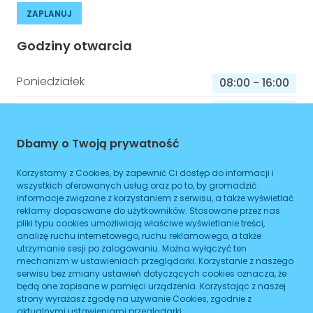
ZAPLANUJ
Godziny otwarcia
Poniedziałek
08:00
-
16:00
Wtorek
08:00
-
16:00
Środa
08:00
-
16:00
Dbamy o Twoją prywatność
Czwartek
08:00
-
16:00
Korzystamy z Cookies, by zapewnić Ci dostęp do informacji i
wszystkich oferowanych usług oraz po to, by gromadzić
Piątek
08:00
-
16:00
informacje związane z korzystaniem z serwisu, a także wyświetlać
reklamy dopasowane do użytkowników. Stosowane przez nas
Sobota
08:00
-
16:00
pliki typu cookies umożliwiają właściwe wyświetlanie treści,
analizę ruchu internetowego, ruchu reklamowego, a także
Niedziela
08:00
-
16:00
utrzymanie sesji po zalogowaniu. Można wyłączyć ten
mechanizm w ustawieniach przeglądarki. Korzystanie z naszego
serwisu bez zmiany ustawień dotyczących cookies oznacza, że
będą one zapisane w pamięci urządzenia. Korzystając z naszej
Informacje o sprawach jakie załatwisz w
strony wyrażasz zgodę na używanie Cookies, zgodnie z
aktualnymi ustawieniami przeglądarki.