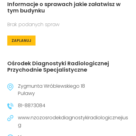
Informacje o sprawach jakie załatwisz w
tym budynku
Brak podanych spraw
ZAPLANUJ
Ośrodek Diagnostyki Radiologicznej
Przychodnie Specjalistyczne
Zygmunta Wróblewskiego 18
Puławy
81-8873084
www.nzozosrodekdiagnostykiradiologicznejius
g