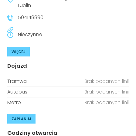
niepełnosprawnościami
Lublin
Urządzenia IoT
504148890
T
Prawo
Prawa osób z niepełnosprawnościami
Nieczynne
T
Aktualności
WIĘCEJ
Dojazd
Tramwaj
Brak podanych linii
Autobus
Brak podanych linii
Metro
Brak podanych linii
ZAPLANUJ
Godziny otwarcia