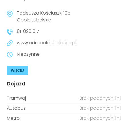
Tadeusza Kościuszki 10b
Opole Lubelskie
81-8201017
www.odropolelubelaskie.pl
Nieczynne
WIĘCEJ
Dojazd
Tramwaj
Brak podanych linii
Autobus
Brak podanych linii
Metro
Brak podanych linii