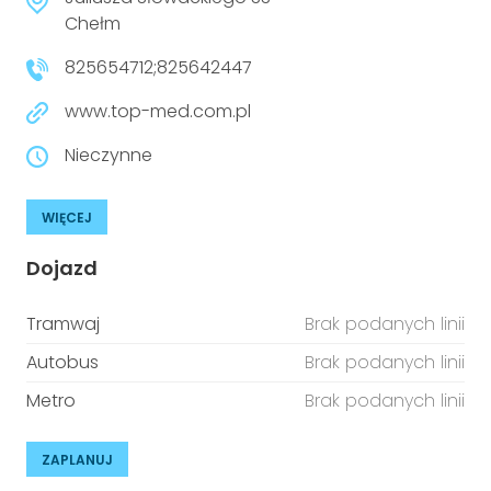
Chełm
825654712;825642447
www.top-med.com.pl
Nieczynne
WIĘCEJ
Dojazd
Tramwaj
Brak podanych linii
Autobus
Brak podanych linii
Metro
Brak podanych linii
ZAPLANUJ