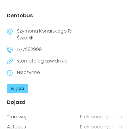
Dentobus
Szymona Konarskiego 13
Świdnik
577282999
stomatologiaswidnik.pl
Nieczynne
WIĘCEJ
Dojazd
Tramwaj
Brak podanych linii
Autobus
Brak podanych linii