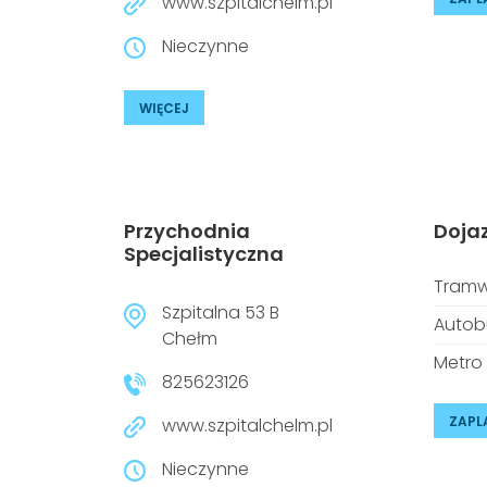
www.szpitalchelm.pl
Nieczynne
WIĘCEJ
Przychodnia
Doja
Specjalistyczna
Tramw
Szpitalna 53 B
Autob
Chełm
Metro
825623126
ZAPL
www.szpitalchelm.pl
Nieczynne