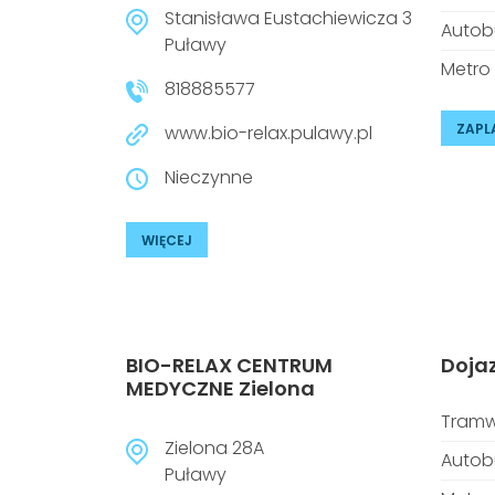
Stanisława Eustachiewicza 3
Autob
Puławy
Metro
818885577
ZAPL
www.bio-relax.pulawy.pl
Nieczynne
WIĘCEJ
BIO-RELAX CENTRUM
Doja
MEDYCZNE Zielona
Tramw
Zielona 28A
Autob
Puławy