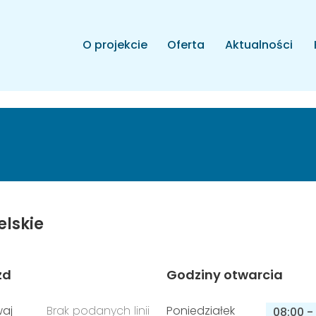
O projekcie
Oferta
Aktualności
elskie
zd
Godziny otwarcia
aj
Brak podanych linii
Poniedziałek
08:00
-