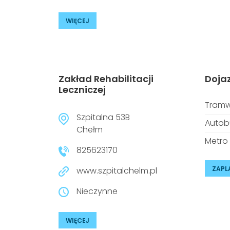
WIĘCEJ
Zakład Rehabilitacji
Doja
Leczniczej
Tramw
Szpitalna 53B
Autob
Chełm
Metro
825623170
ZAPL
www.szpitalchelm.pl
Nieczynne
WIĘCEJ