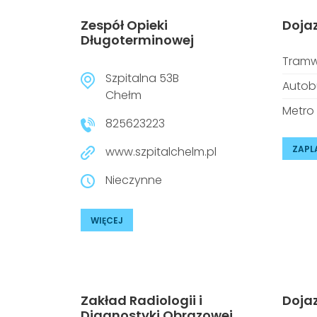
Zespół Opieki
Doja
Długoterminowej
Tramw
Szpitalna 53B
Autob
Chełm
Metro
825623223
ZAPL
www.szpitalchelm.pl
Nieczynne
WIĘCEJ
Zakład Radiologii i
Doja
Diagnostyki Obrazowej