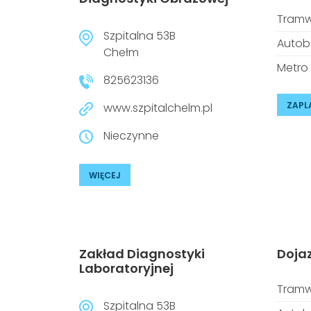
Tramw
Szpitalna 53B
Autob
Chełm
Metro
825623136
ZAPL
www.szpitalchelm.pl
Nieczynne
WIĘCEJ
Zakład Diagnostyki
Doja
Laboratoryjnej
Tramw
Szpitalna 53B