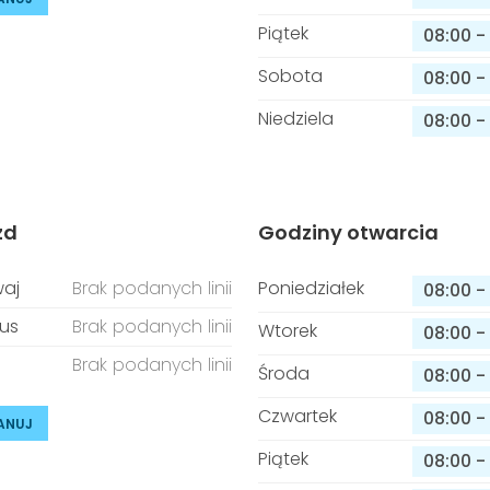
Piątek
08:00
-
Sobota
08:00
-
Niedziela
08:00
-
zd
Godziny otwarcia
aj
Brak podanych linii
Poniedziałek
08:00
-
us
Brak podanych linii
Wtorek
08:00
-
Brak podanych linii
Środa
08:00
-
Czwartek
08:00
-
ANUJ
Piątek
08:00
-