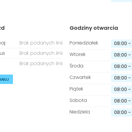
zd
Godziny otwarcia
aj
Brak podanych linii
Poniedziałek
08:00
-
us
Brak podanych linii
Wtorek
08:00
-
Brak podanych linii
Środa
08:00
-
Czwartek
08:00
-
ANUJ
Piątek
08:00
-
Sobota
08:00
-
Niedziela
08:00
-