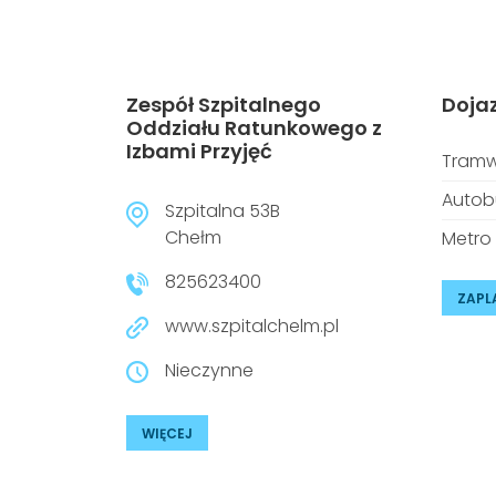
Zespół Szpitalnego
Doja
Oddziału Ratunkowego z
Izbami Przyjęć
Tramw
Autob
Szpitalna 53B
Chełm
Metro
825623400
ZAPL
www.szpitalchelm.pl
Nieczynne
WIĘCEJ