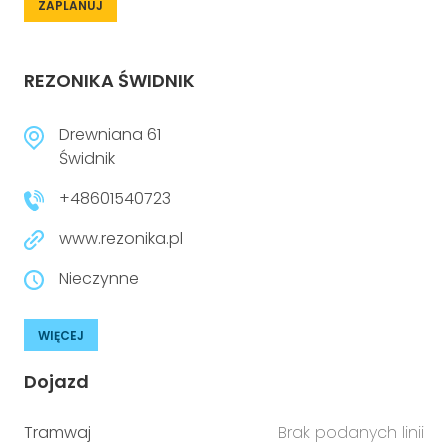
ZAPLANUJ
REZONIKA ŚWIDNIK
Drewniana 61
Świdnik
+48601540723
www.rezonika.pl
Nieczynne
WIĘCEJ
Dojazd
Tramwaj
Brak podanych linii