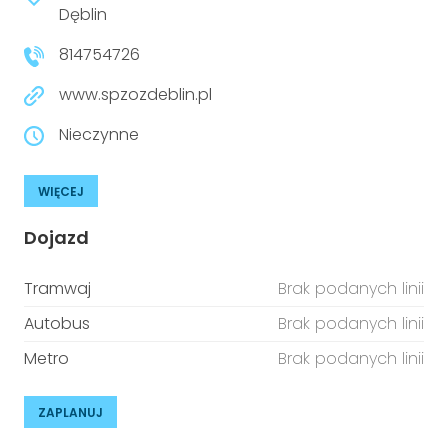
Dęblin
814754726
www.spzozdeblin.pl
Nieczynne
WIĘCEJ
Dojazd
Tramwaj
Brak podanych linii
Autobus
Brak podanych linii
Metro
Brak podanych linii
ZAPLANUJ