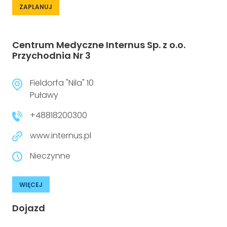
ZAPLANUJ
Centrum Medyczne Internus Sp. z o.o.
Przychodnia Nr 3
Fieldorfa "Nila" 10
Puławy
+48818200300
www.internus.pl
Nieczynne
WIĘCEJ
Dojazd