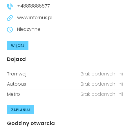
+48818886877
www.internus.pl
Nieczynne
WIĘCEJ
Dojazd
Tramwaj
Brak podanych linii
Autobus
Brak podanych linii
Metro
Brak podanych linii
ZAPLANUJ
Godziny otwarcia