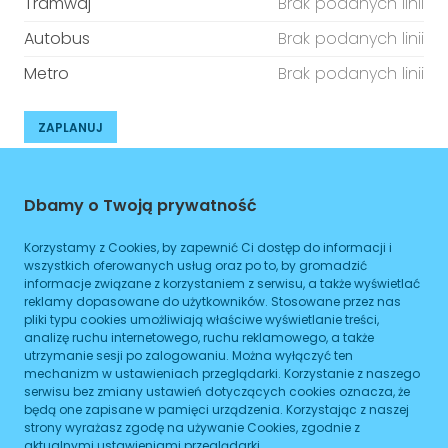
Tramwaj
Brak podanych linii
Autobus
Brak podanych linii
Metro
Brak podanych linii
ZAPLANUJ
Godziny otwarcia
Dbamy o Twoją prywatność
Poniedziałek
08:00
-
16:00
Korzystamy z Cookies, by zapewnić Ci dostęp do informacji i
Wtorek
08:00
-
16:00
wszystkich oferowanych usług oraz po to, by gromadzić
informacje związane z korzystaniem z serwisu, a także wyświetlać
Środa
reklamy dopasowane do użytkowników. Stosowane przez nas
08:00
-
16:00
pliki typu cookies umożliwiają właściwe wyświetlanie treści,
analizę ruchu internetowego, ruchu reklamowego, a także
Czwartek
08:00
-
16:00
utrzymanie sesji po zalogowaniu. Można wyłączyć ten
mechanizm w ustawieniach przeglądarki. Korzystanie z naszego
Piątek
08:00
-
16:00
serwisu bez zmiany ustawień dotyczących cookies oznacza, że
będą one zapisane w pamięci urządzenia. Korzystając z naszej
Sobota
08:00
-
16:00
strony wyrażasz zgodę na używanie Cookies, zgodnie z
aktualnymi ustawieniami przeglądarki.