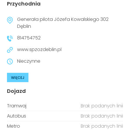
Przychodnia
Generała pilota Józefa Kowalskiego 302
Dęblin
814754752
www.spzozdeblin.pl
Nieczynne
WIĘCEJ
Dojazd
Tramwaj
Brak podanych linii
Autobus
Brak podanych linii
Metro
Brak podanych linii