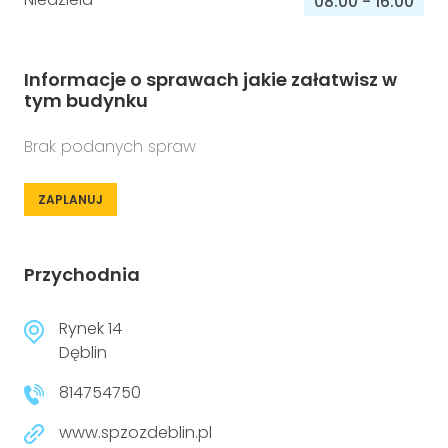
08:00
-
16:00
Informacje o sprawach jakie załatwisz w
tym budynku
Brak podanych spraw
ZAPLANUJ
Przychodnia
Rynek 14
Dęblin
814754750
www.spzozdeblin.pl