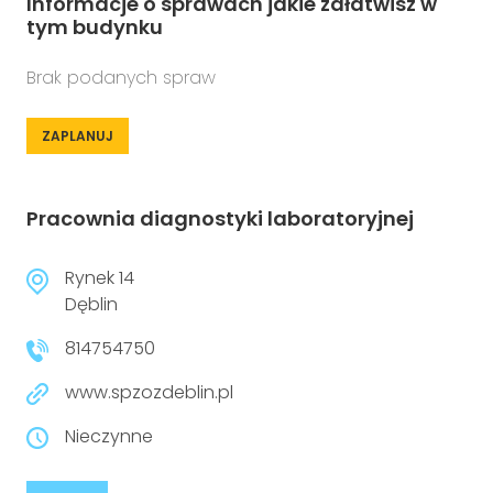
Informacje o sprawach jakie załatwisz w
tym budynku
Brak podanych spraw
ZAPLANUJ
Pracownia diagnostyki laboratoryjnej
Rynek 14
Dęblin
814754750
www.spzozdeblin.pl
Nieczynne