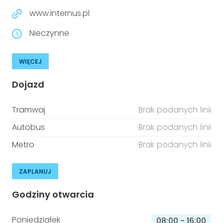
www.internus.pl
Nieczynne
WIĘCEJ
Dojazd
Tramwaj
Brak podanych linii
Autobus
Brak podanych linii
Metro
Brak podanych linii
ZAPLANUJ
Godziny otwarcia
Poniedziałek
08:00
-
16:00