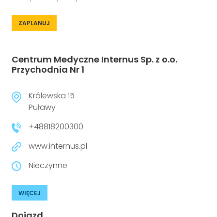
ZAPLANUJ
Centrum Medyczne Internus Sp. z o.o.
Przychodnia Nr 1
Królewska 15
Puławy
+48818200300
www.internus.pl
Nieczynne
WIĘCEJ
Dojazd