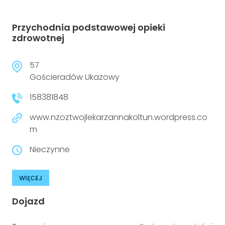
Przychodnia podstawowej opieki
zdrowotnej
57
Gościeradów Ukazowy
158381848
www.nzoztwojlekarzannakoltun.wordpress.co
m
Nieczynne
WIĘCEJ
Dojazd