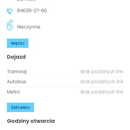
niepełnosprawnościami
Urządzenia IoT
84639-27-66
T
Prawo
Nieczynne
Prawa osób z niepełnosprawnościami
WIĘCEJ
T
Aktualności
Dojazd
Tramwaj
Brak podanych linii
Autobus
Brak podanych linii
Metro
Brak podanych linii
ZAPLANUJ
Godziny otwarcia