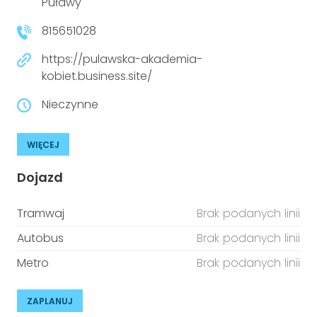
Puławy
815651028
https://pulawska-akademia-
kobiet.business.site/
Nieczynne
WIĘCEJ
Dojazd
Tramwaj
Brak podanych linii
Autobus
Brak podanych linii
Metro
Brak podanych linii
ZAPLANUJ