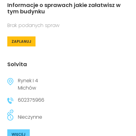
Informacje o sprawach jakie załatwisz w
tym budynku
Brak podanych spraw
ZAPLANUJ
Solvita
Rynek I 4
Michów
602375966
Nieczynne
WIĘCEJ