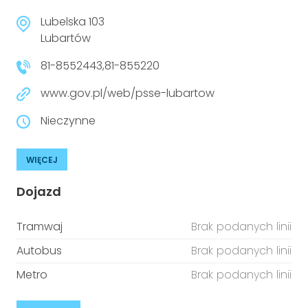
Lubelska 103
Lubartów
81-8552443,81-855220
www.gov.pl/web/psse-lubartow
Nieczynne
WIĘCEJ
Dojazd
Tramwaj
Brak podanych linii
Autobus
Brak podanych linii
Metro
Brak podanych linii