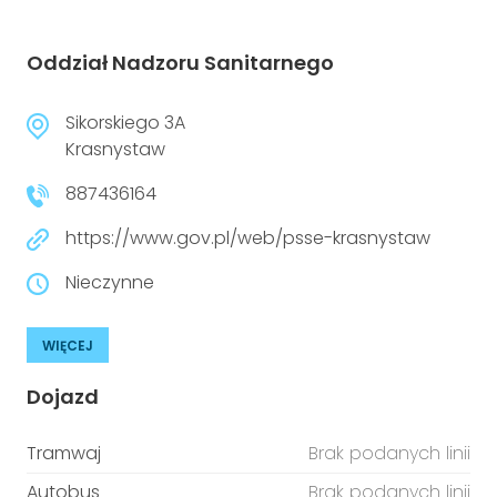
Oddział Nadzoru Sanitarnego
Sikorskiego 3A
Krasnystaw
887436164
https://www.gov.pl/web/psse-krasnystaw
Nieczynne
WIĘCEJ
Dojazd
Tramwaj
Brak podanych linii
Autobus
Brak podanych linii