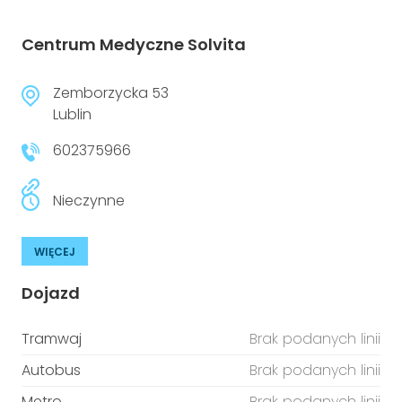
Centrum Medyczne Solvita
Zemborzycka 53
Lublin
602375966
Nieczynne
WIĘCEJ
Dojazd
Tramwaj
Brak podanych linii
Autobus
Brak podanych linii
Metro
Brak podanych linii