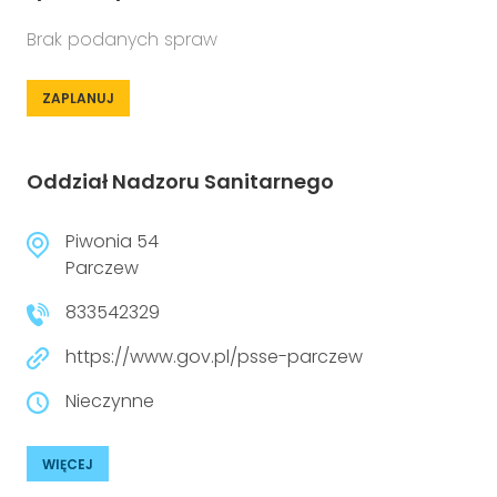
Brak podanych spraw
ZAPLANUJ
Oddział Nadzoru Sanitarnego
Piwonia 54
Parczew
833542329
https://www.gov.pl/psse-parczew
Nieczynne
WIĘCEJ