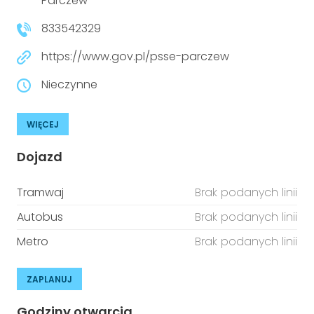
Parczew
833542329
https://www.gov.pl/psse-parczew
Nieczynne
WIĘCEJ
Dojazd
Tramwaj
Brak podanych linii
Autobus
Brak podanych linii
Metro
Brak podanych linii
ZAPLANUJ
Godziny otwarcia