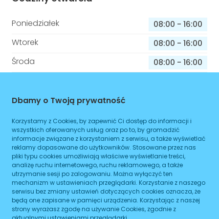
Poniedziałek
08:00
-
16:00
Wtorek
08:00
-
16:00
Środa
08:00
-
16:00
Czwartek
08:00
-
16:00
Piątek
Dbamy o Twoją prywatność
08:00
-
16:00
Sobota
08:00
-
16:00
Korzystamy z Cookies, by zapewnić Ci dostęp do informacji i
wszystkich oferowanych usług oraz po to, by gromadzić
Niedziela
08:00
-
16:00
informacje związane z korzystaniem z serwisu, a także wyświetlać
reklamy dopasowane do użytkowników. Stosowane przez nas
pliki typu cookies umożliwiają właściwe wyświetlanie treści,
analizę ruchu internetowego, ruchu reklamowego, a także
utrzymanie sesji po zalogowaniu. Można wyłączyć ten
Informacje o sprawach jakie załatwisz w
mechanizm w ustawieniach przeglądarki. Korzystanie z naszego
tym budynku
serwisu bez zmiany ustawień dotyczących cookies oznacza, że
będą one zapisane w pamięci urządzenia. Korzystając z naszej
Brak podanych spraw
strony wyrażasz zgodę na używanie Cookies, zgodnie z
aktualnymi ustawieniami przeglądarki.