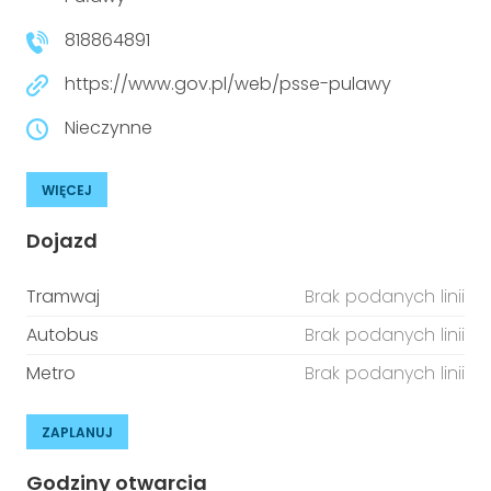
niepełnosprawnościami
Urządzenia IoT
818864891
T
Prawo
https://www.gov.pl/web/psse-pulawy
Prawa osób z niepełnosprawnościami
Nieczynne
T
Aktualności
WIĘCEJ
Dojazd
Tramwaj
Brak podanych linii
Autobus
Brak podanych linii
Metro
Brak podanych linii
ZAPLANUJ
Godziny otwarcia