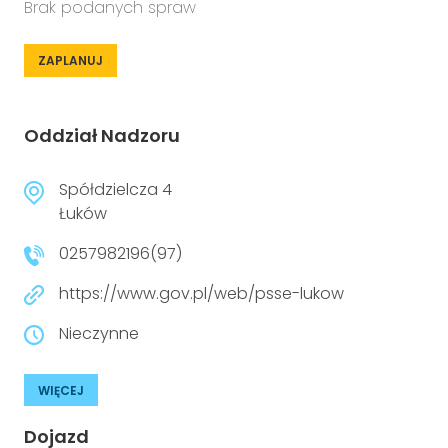
Brak podanych spraw
ZAPLANUJ
Oddział Nadzoru
Spółdzielcza 4
Łuków
0257982196(97)
https://www.gov.pl/web/psse-lukow
Nieczynne
WIĘCEJ
Dojazd