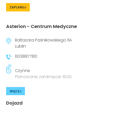
ZAPLANUJ
Asterion - Centrum Medyczne
Baltazara Paśnikowskiego 11A
Lublin
603887780
Czynne
Planowane zamknięcie 16:00
WIĘCEJ
Dojazd