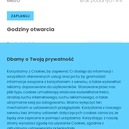
Metro
Brak podanych linii
ZAPLANUJ
Godziny otwarcia
Poniedziałek
08:00
-
16:00
Wtorek
08:00
-
16:00
Dbamy o Twoją prywatność
Środa
08:00
-
16:00
Korzystamy z Cookies, by zapewnić Ci dostęp do informacji i
wszystkich oferowanych usług oraz po to, by gromadzić
Czwartek
08:00
-
16:00
informacje związane z korzystaniem z serwisu, a także wyświetlać
reklamy dopasowane do użytkowników. Stosowane przez nas
Piątek
08:00
-
16:00
pliki typu cookies umożliwiają właściwe wyświetlanie treści,
analizę ruchu internetowego, ruchu reklamowego, a także
Sobota
08:00
-
16:00
utrzymanie sesji po zalogowaniu. Można wyłączyć ten
mechanizm w ustawieniach przeglądarki. Korzystanie z naszego
Niedziela
08:00
-
16:00
serwisu bez zmiany ustawień dotyczących cookies oznacza, że
będą one zapisane w pamięci urządzenia. Korzystając z naszej
strony wyrażasz zgodę na używanie Cookies, zgodnie z
aktualnymi ustawieniami przeglądarki.