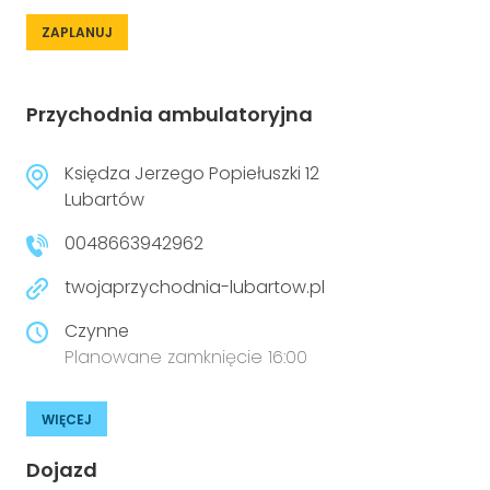
ZAPLANUJ
Przychodnia ambulatoryjna
Księdza Jerzego Popiełuszki 12
Lubartów
0048663942962
twojaprzychodnia-lubartow.pl
Czynne
Planowane zamknięcie 16:00
WIĘCEJ
Dojazd