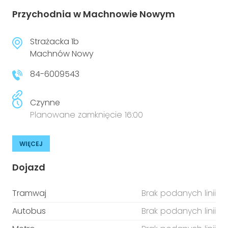
Przychodnia w Machnowie Nowym
Strażacka 1b
Machnów Nowy
84-6009543
Czynne
Planowane zamknięcie 16:00
WIĘCEJ
Dojazd
Tramwaj
Brak podanych linii
Autobus
Brak podanych linii