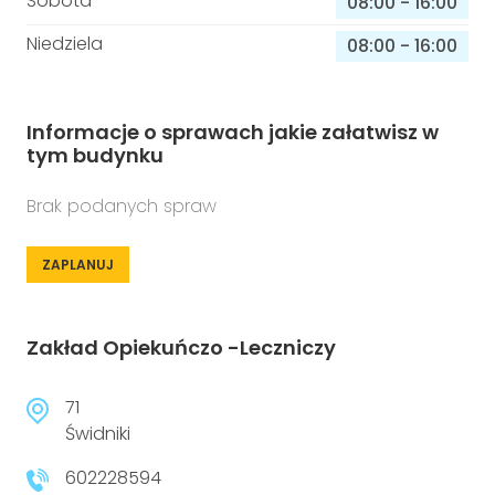
Sobota
08:00
-
16:00
Niedziela
08:00
-
16:00
Informacje o sprawach jakie załatwisz w
tym budynku
Brak podanych spraw
ZAPLANUJ
Zakład Opiekuńczo -Leczniczy
71
Świdniki
602228594