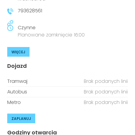
793628561
Czynne
Planowane zamknięcie 16:00
WIĘCEJ
Dojazd
Tramwaj
Brak podanych linii
Autobus
Brak podanych linii
Metro
Brak podanych linii
ZAPLANUJ
Godziny otwarcia