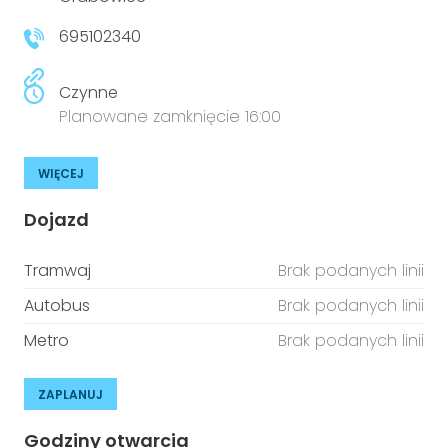
niepełnosprawnościami
Urządzenia IoT
695102340
T
Prawo
Czynne
Prawa osób z niepełnosprawnościami
Planowane zamknięcie 16:00
T
Aktualności
WIĘCEJ
Dojazd
Tramwaj
Brak podanych linii
Autobus
Brak podanych linii
Metro
Brak podanych linii
ZAPLANUJ
Godziny otwarcia