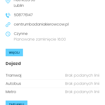
Lublin
508776147
centrumbadaniakierowcow.pl
Czynne
Planowane zamknięcie 16:00
WIĘCEJ
Dojazd
Tramwaj
Brak podanych linii
Autobus
Brak podanych linii
Metro
Brak podanych linii
ZAPLANUJ