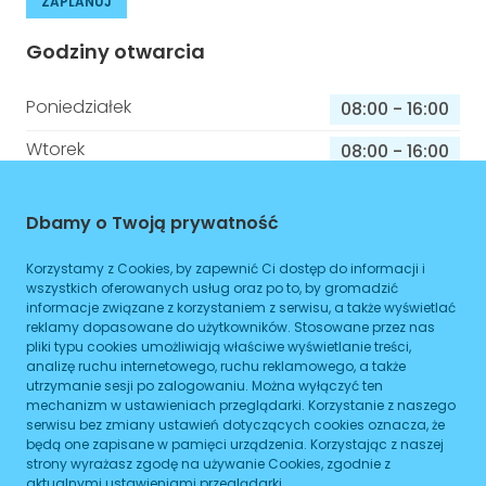
ZAPLANUJ
Godziny otwarcia
Poniedziałek
08:00
-
16:00
Wtorek
08:00
-
16:00
Środa
08:00
-
16:00
Dbamy o Twoją prywatność
Czwartek
08:00
-
16:00
Korzystamy z Cookies, by zapewnić Ci dostęp do informacji i
Piątek
08:00
-
16:00
wszystkich oferowanych usług oraz po to, by gromadzić
informacje związane z korzystaniem z serwisu, a także wyświetlać
Sobota
08:00
-
16:00
reklamy dopasowane do użytkowników. Stosowane przez nas
pliki typu cookies umożliwiają właściwe wyświetlanie treści,
Niedziela
08:00
-
16:00
analizę ruchu internetowego, ruchu reklamowego, a także
utrzymanie sesji po zalogowaniu. Można wyłączyć ten
mechanizm w ustawieniach przeglądarki. Korzystanie z naszego
serwisu bez zmiany ustawień dotyczących cookies oznacza, że
Informacje o sprawach jakie załatwisz w
będą one zapisane w pamięci urządzenia. Korzystając z naszej
strony wyrażasz zgodę na używanie Cookies, zgodnie z
tym budynku
aktualnymi ustawieniami przeglądarki.