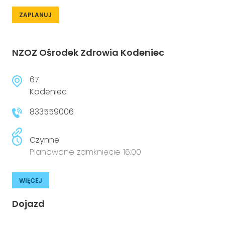
ZAPLANUJ
NZOZ Ośrodek Zdrowia Kodeniec
67
Kodeniec
833559006
Czynne
Planowane zamknięcie 16:00
WIĘCEJ
Dojazd