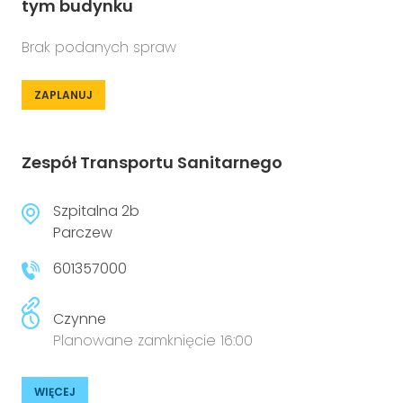
tym budynku
Brak podanych spraw
ZAPLANUJ
Zespół Transportu Sanitarnego
Szpitalna 2b
Parczew
601357000
Czynne
Planowane zamknięcie 16:00
WIĘCEJ