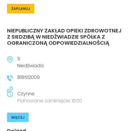
ZAPLANUJ
NIEPUBLICZNY ZAKŁAD OPIEKI ZDROWOTNEJ
Z SIEDZIBĄ W NIEDŹWIADZIE SPÓŁKA Z
OGRANICZONĄ ODPOWIEDZIALNOŚCIĄ
5
Niedźwiada
818512009
Czynne
Planowane zamknięcie 16:00
WIĘCEJ
Dojazd