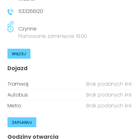
niepełnosprawnościami
Urządzenia IoT
533266120
T
Prawo
Czynne
Prawa osób z niepełnosprawnościami
Planowane zamknięcie 16:00
T
Aktualności
WIĘCEJ
Dojazd
Tramwaj
Brak podanych linii
Autobus
Brak podanych linii
Metro
Brak podanych linii
ZAPLANUJ
Godziny otwarcia