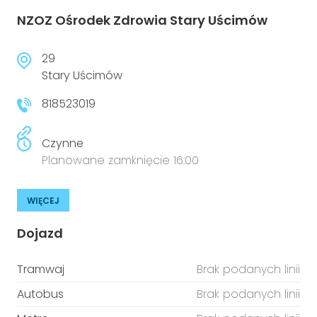
NZOZ Ośrodek Zdrowia Stary Uścimów
29
Stary Uścimów
818523019
Czynne
Planowane zamknięcie 16:00
WIĘCEJ
Dojazd
Tramwaj
Brak podanych linii
Autobus
Brak podanych linii