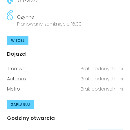
791721227
Czynne
Planowane zamknięcie 16:00
WIĘCEJ
Dojazd
Tramwaj
Brak podanych linii
Autobus
Brak podanych linii
Metro
Brak podanych linii
ZAPLANUJ
Godziny otwarcia