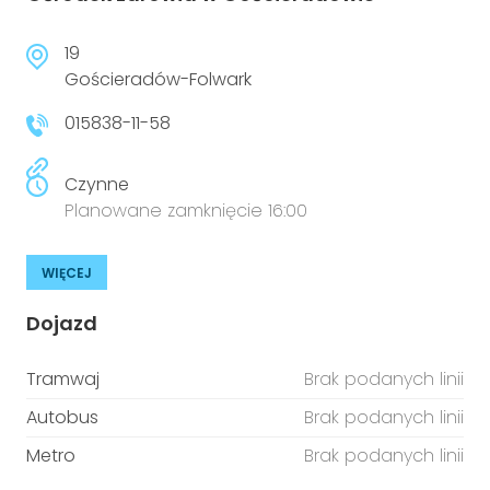
19
Gościeradów-Folwark
015838-11-58
Czynne
Planowane zamknięcie 16:00
WIĘCEJ
Dojazd
Tramwaj
Brak podanych linii
Autobus
Brak podanych linii
Metro
Brak podanych linii