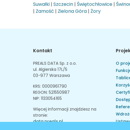
Suwałki
|
Szczecin
|
Świętochłowice
|
Świnou
|
Zamość
|
Zielona Góra
|
Żory
Kontakt
Proje
PREALS DATA Sp. z o.o.
O proj
ul. Algierska 17L/5
Funkcj
03-977 Warszawa
Tablice
Korzyś
KRS: 0000961790
REGON: 521550987
Certyf
NIP: 1133054165
Dostęp
Refere
Więcej informacji znajdziesz na
Wdroż
stronie:
data.preals.pl
Ustaw
Skarga