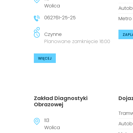
Wolica
Autob
062761-25-25
Metro
Czynne
ZAPL
Planowane zamknięcie 16:00
WIĘCEJ
Zakład Diagnostyki
Doja
Obrazowej
Tramw
113
Autob
Wolica