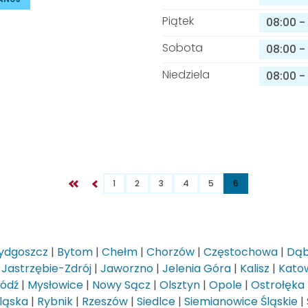
Piątek
08:00
-
Sobota
08:00
-
Niedziela
08:00
-
1
2
3
4
5
6
ydgoszcz
|
Bytom
|
Chełm
|
Chorzów
|
Częstochowa
|
Dąb
|
Jastrzębie-Zdrój
|
Jaworzno
|
Jelenia Góra
|
Kalisz
|
Kato
Łódź
|
Mysłowice
|
Nowy Sącz
|
Olsztyn
|
Opole
|
Ostrołęka
ląska
|
Rybnik
|
Rzeszów
|
Siedlce
|
Siemianowice Śląskie
|