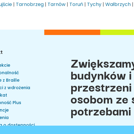
jście
|
Tarnobrzeg
|
Tarnów
|
Toruń
|
Tychy
|
Wałbrzych
kt
Zwiększamy
ekcie
budynków i 
onalność
przestrzeni
 z Braille
ci z wdrożenia
osobom ze 
ikat
ność Plus
potrzebami
ncje
enia
a o dostępności
 na brak dostępności