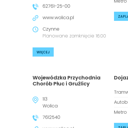
Metro
62761-25-00
ZAPL
www.wolica.pl
Czynne
Planowane zamknięcie 16:00
WIĘCEJ
Wojewódzka Przychodnia
Doja
Chorób Płuc i Gruźlicy
Tramw
113
Autob
Wolica
Metro
7612540
ZAPL