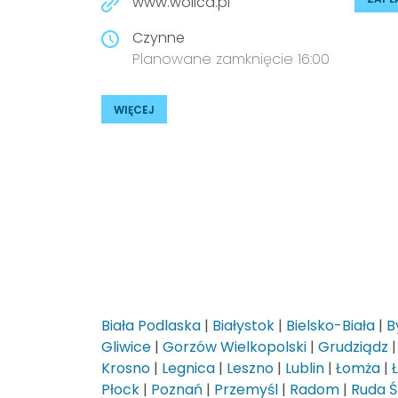
www.wolica.pl
Czynne
Planowane zamknięcie 16:00
WIĘCEJ
Biała Podlaska
|
Białystok
|
Bielsko-Biała
|
B
Gliwice
|
Gorzów Wielkopolski
|
Grudziądz
Krosno
|
Legnica
|
Leszno
|
Lublin
|
Łomża
|
Płock
|
Poznań
|
Przemyśl
|
Radom
|
Ruda Ś