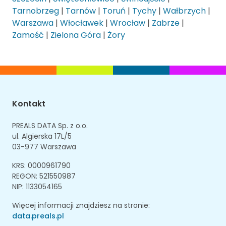
Tarnobrzeg
|
Tarnów
|
Toruń
|
Tychy
|
Wałbrzych
|
Warszawa
|
Włocławek
|
Wrocław
|
Zabrze
|
Zamość
|
Zielona Góra
|
Żory
Kontakt
PREALS DATA Sp. z o.o.
ul. Algierska 17L/5
03-977 Warszawa
KRS: 0000961790
REGON: 521550987
NIP: 1133054165
Więcej informacji znajdziesz na stronie:
data.preals.pl