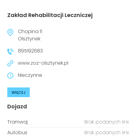
Zakład Rehabilitacji Leczniczej
Chopina 11
Olsztynek
895192683
www.zoz-olsztynek.pl
Nieczynne
WIĘCEJ
Dojazd
Tramwaj
Brak podanych linii
Autobus
Brak podanych linii