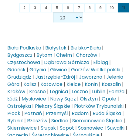
2
3
4
5
6
7
8
9
10
11
Biała Podlaska
|
Białystok
|
Bielsko-Biała
|
Bydgoszcz
|
Bytom
|
Chełm
|
Chorzów
|
Częstochowa
|
Dąbrowa Górnicza
|
Elbląg
|
Gdańsk
|
Gdynia
|
Gliwice
|
Gorzów Wielkopolski
|
Grudziądz
|
Jastrzębie-Zdrój
|
Jaworzno
|
Jelenia
Góra
|
Kalisz
|
Katowice
|
Kielce
|
Konin
|
Koszalin
|
Kraków
|
Krosno
|
Legnica
|
Leszno
|
Lublin
|
Łomża
|
Łódź
|
Mysłowice
|
Nowy Sącz
|
Olsztyn
|
Opole
|
Ostrołęka
|
Piekary Śląskie
|
Piotrków Trybunalski
|
Płock
|
Poznań
|
Przemyśl
|
Radom
|
Ruda Śląska
|
Rybnik
|
Rzeszów
|
Siedlce
|
Siemianowice Śląskie
|
Skierniewice
|
Słupsk
|
Sopot
|
Sosnowiec
|
Suwałki
|
Szczecin
|
Świętochłowice
|
Świnoujście
|