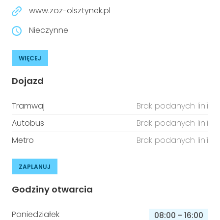
www.zoz-olsztynek.pl
Nieczynne
WIĘCEJ
Dojazd
Tramwaj
Brak podanych linii
Autobus
Brak podanych linii
Metro
Brak podanych linii
ZAPLANUJ
Godziny otwarcia
Poniedziałek
08:00
-
16:00