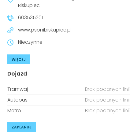
niepełnosprawnościami
Biskupiec
Urządzenia IoT
603535201
T
Prawo
www.psonibiskupiec.pl
Prawa osób z niepełnosprawnościami
Nieczynne
T
Aktualności
WIĘCEJ
Dojazd
Tramwaj
Brak podanych linii
Autobus
Brak podanych linii
Metro
Brak podanych linii
ZAPLANUJ