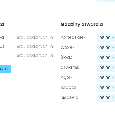
zd
Godziny otwarcia
aj
Brak podanych linii
Poniedziałek
08:00
-
us
Brak podanych linii
Wtorek
08:00
-
Brak podanych linii
Środa
08:00
-
Czwartek
08:00
-
ANUJ
Piątek
08:00
-
Sobota
08:00
-
Niedziela
08:00
-