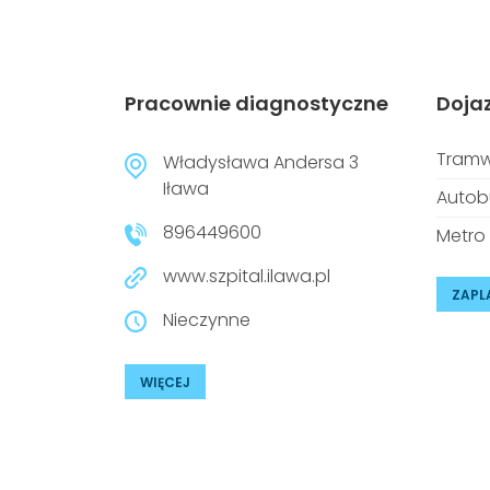
Pracownie diagnostyczne
Doja
Tramw
Władysława Andersa 3
Iława
Autob
896449600
Metro
www.szpital.ilawa.pl
ZAPL
Nieczynne
WIĘCEJ