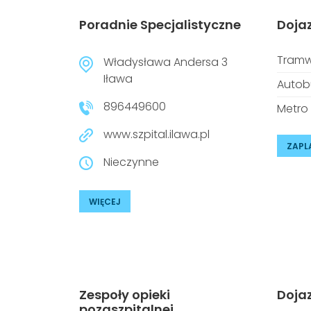
Poradnie Specjalistyczne
Doja
Tramw
Władysława Andersa 3
Iława
Autob
896449600
Metro
www.szpital.ilawa.pl
ZAPL
Nieczynne
WIĘCEJ
Zespoły opieki
Doja
pozaszpitalnej