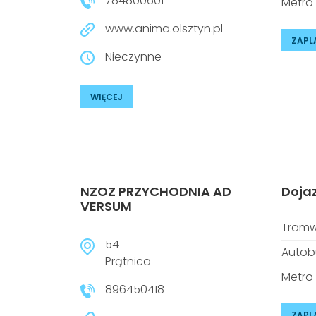
784800601
Metro
www.anima.olsztyn.pl
ZAPL
Nieczynne
WIĘCEJ
NZOZ PRZYCHODNIA AD
Doja
VERSUM
Tramw
54
Autob
Prątnica
Metro
896450418
ZAPL