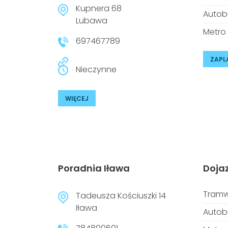
Kupnera 68
Autob
Lubawa
Metro
697467789
ZAPL
Nieczynne
WIĘCEJ
Poradnia Iława
Doja
Tramw
Tadeusza Kościuszki 14
Iława
Autob