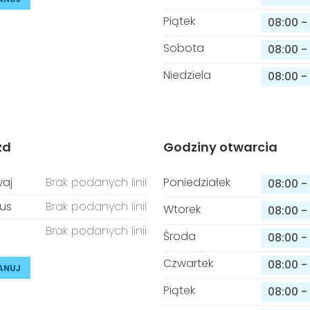
Piątek
08:00
-
Sobota
08:00
-
Niedziela
08:00
-
zd
Godziny otwarcia
aj
Brak podanych linii
Poniedziałek
08:00
-
us
Brak podanych linii
Wtorek
08:00
-
Brak podanych linii
Środa
08:00
-
Czwartek
08:00
-
ANUJ
Piątek
08:00
-