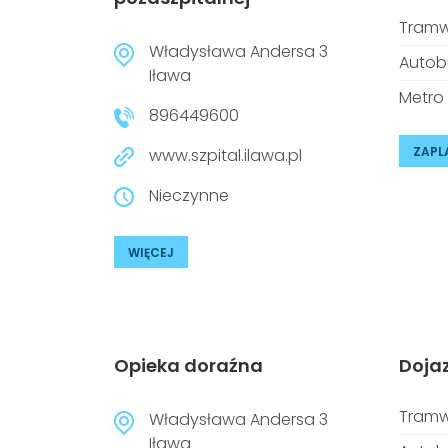
Tramw
Władysława Andersa 3
Autob
Iława
Metro
896449600
ZAPL
www.szpital.ilawa.pl
Nieczynne
WIĘCEJ
Opieka doraźna
Doja
Tramw
Władysława Andersa 3
Iława