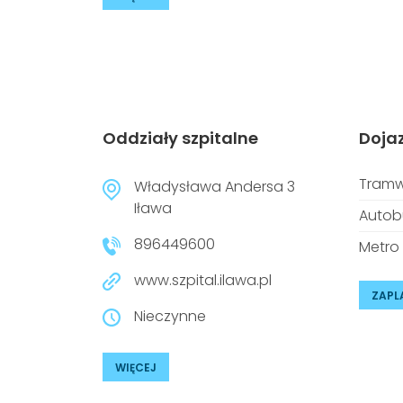
Oddziały szpitalne
Doja
Tramw
Władysława Andersa 3
Iława
Autob
896449600
Metro
www.szpital.ilawa.pl
ZAPL
Nieczynne
WIĘCEJ