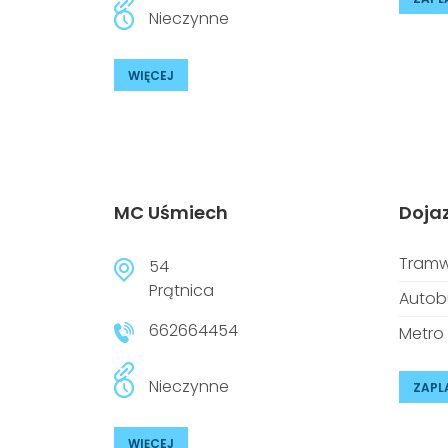
Nieczynne
WIĘCEJ
MC Uśmiech
Doja
Tramw
54
Prątnica
Autob
662664454
Metro
Nieczynne
ZAPL
WIĘCEJ