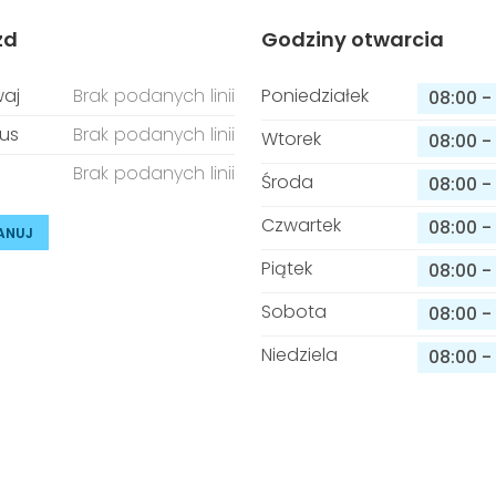
zd
Godziny otwarcia
aj
Brak podanych linii
Poniedziałek
08:00
-
us
Brak podanych linii
Wtorek
08:00
-
Brak podanych linii
Środa
08:00
-
Czwartek
08:00
-
ANUJ
Piątek
08:00
-
Sobota
08:00
-
Niedziela
08:00
-