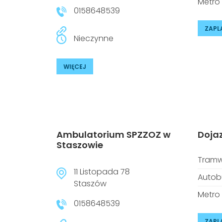
Metro
0158648539
ZAPL
Nieczynne
WIĘCEJ
Ambulatorium SPZZOZ w
Doja
Staszowie
Tramw
11 Listopada 78
Autob
Staszów
Metro
0158648539
ZAPL