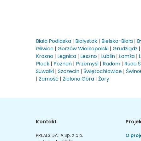
Biała Podlaska
|
Białystok
|
Bielsko-Biała
|
B
Gliwice
|
Gorzów Wielkopolski
|
Grudziądz
Krosno
|
Legnica
|
Leszno
|
Lublin
|
Łomża
|
Płock
|
Poznań
|
Przemyśl
|
Radom
|
Ruda Ś
Suwałki
|
Szczecin
|
Świętochłowice
|
Świnou
|
Zamość
|
Zielona Góra
|
Żory
Kontakt
Proje
PREALS DATA Sp. z o.o.
O proj