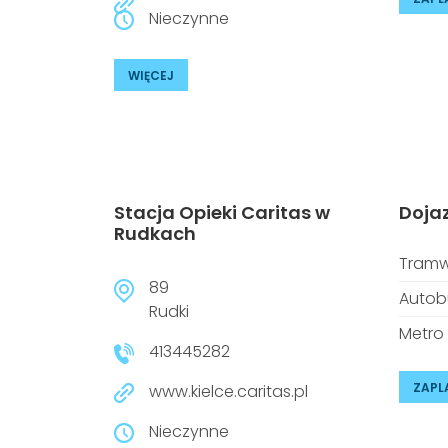
Nieczynne
WIĘCEJ
Stacja Opieki Caritas w
Doja
Rudkach
Tramw
89
Autob
Rudki
Metro
413445282
ZAPL
www.kielce.caritas.pl
Nieczynne