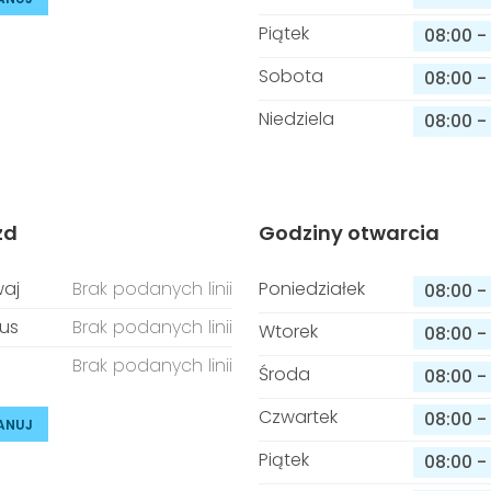
Piątek
08:00
-
Sobota
08:00
-
Niedziela
08:00
-
zd
Godziny otwarcia
aj
Brak podanych linii
Poniedziałek
08:00
-
us
Brak podanych linii
Wtorek
08:00
-
Brak podanych linii
Środa
08:00
-
Czwartek
08:00
-
ANUJ
Piątek
08:00
-