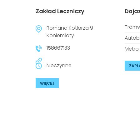
Zakład Leczniczy
Doja
Tramw
Romana Kotlarza 9
Koniemłoty
Autob
158667133
Metro
Nieczynne
ZAPL
WIĘCEJ