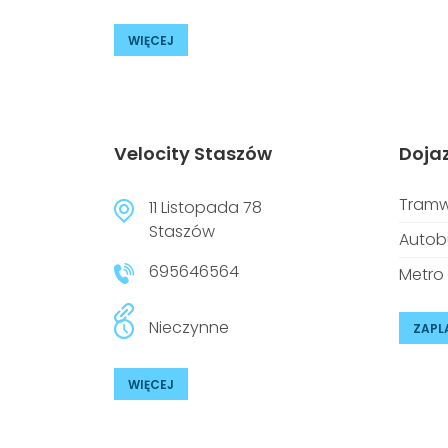
WIĘCEJ
Velocity Staszów
Doja
Tramw
11 Listopada 78
Staszów
Autob
695646564
Metro
Nieczynne
ZAPL
WIĘCEJ