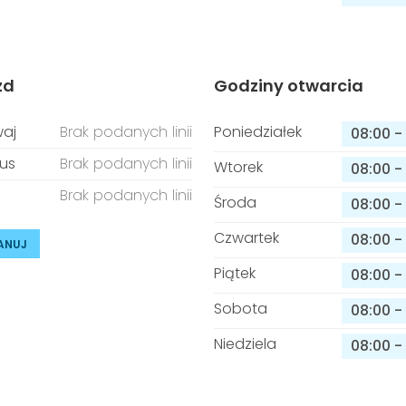
zd
Godziny otwarcia
aj
Brak podanych linii
Poniedziałek
08:00
-
us
Brak podanych linii
Wtorek
08:00
-
Brak podanych linii
Środa
08:00
-
Czwartek
08:00
-
ANUJ
Piątek
08:00
-
Sobota
08:00
-
Niedziela
08:00
-