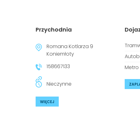
Przychodnia
Doja
Tramw
Romana Kotlarza 9
Koniemłoty
Autob
158667133
Metro
Nieczynne
ZAPL
WIĘCEJ