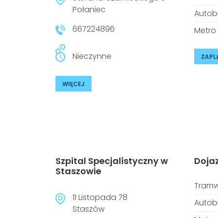
Połaniec
Autob
667224896
Metro
Nieczynne
ZAPL
WIĘCEJ
Szpital Specjalistyczny w
Doja
Staszowie
Tramw
11 Listopada 78
Autob
Staszów