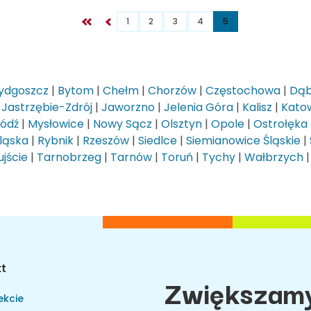
1
2
3
4
5
ydgoszcz
|
Bytom
|
Chełm
|
Chorzów
|
Częstochowa
|
Dąb
|
Jastrzębie-Zdrój
|
Jaworzno
|
Jelenia Góra
|
Kalisz
|
Kato
Łódź
|
Mysłowice
|
Nowy Sącz
|
Olsztyn
|
Opole
|
Ostrołęka
ląska
|
Rybnik
|
Rzeszów
|
Siedlce
|
Siemianowice Śląskie
|
jście
|
Tarnobrzeg
|
Tarnów
|
Toruń
|
Tychy
|
Wałbrzych
kt
Zwiększamy
ekcie