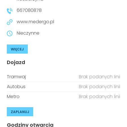
niepełnosprawnościami
Urządzenia IoT
667080878
T
Prawo
www.medergo.pl
Prawa osób z niepełnosprawnościami
Nieczynne
T
Aktualności
WIĘCEJ
Dojazd
Tramwaj
Brak podanych linii
Autobus
Brak podanych linii
Metro
Brak podanych linii
ZAPLANUJ
Godziny otwarcia