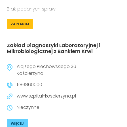
Brak podanych spraw
ZAPLANUJ
Zakład Diagnostyki Laboratoryjnej i
Mikrobiologicznej z Bankiem Krwi
Alojzego Piechowskiego 36
Kościerzyna
586860000
www.szpital-koscierzyna.pl
Nieczynne
WIĘCEJ