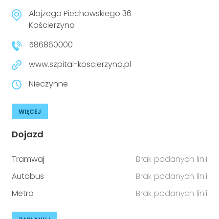
Alojzego Piechowskiego 36
Kościerzyna
586860000
www.szpital-koscierzyna.pl
Nieczynne
WIĘCEJ
Dojazd
Tramwaj
Brak podanych linii
Autobus
Brak podanych linii
Metro
Brak podanych linii