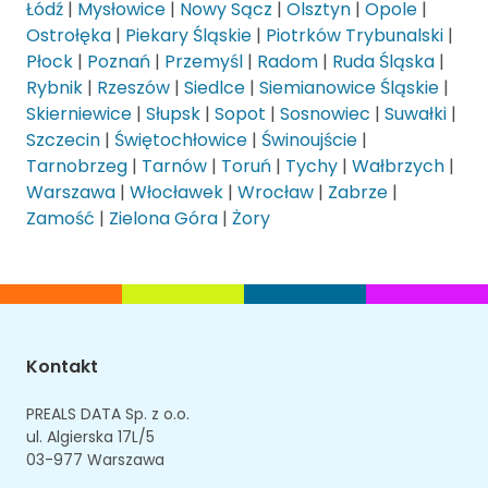
Łódź
|
Mysłowice
|
Nowy Sącz
|
Olsztyn
|
Opole
|
Ostrołęka
|
Piekary Śląskie
|
Piotrków Trybunalski
|
Płock
|
Poznań
|
Przemyśl
|
Radom
|
Ruda Śląska
|
Rybnik
|
Rzeszów
|
Siedlce
|
Siemianowice Śląskie
|
Skierniewice
|
Słupsk
|
Sopot
|
Sosnowiec
|
Suwałki
|
Szczecin
|
Świętochłowice
|
Świnoujście
|
Tarnobrzeg
|
Tarnów
|
Toruń
|
Tychy
|
Wałbrzych
|
Warszawa
|
Włocławek
|
Wrocław
|
Zabrze
|
Zamość
|
Zielona Góra
|
Żory
Kontakt
PREALS DATA Sp. z o.o.
ul. Algierska 17L/5
03-977 Warszawa