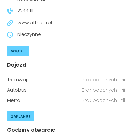
224411111
www.affidea.pl
Nieczynne
WIĘCEJ
Dojazd
Tramwaj
Brak podanych linii
Autobus
Brak podanych linii
Metro
Brak podanych linii
ZAPLANUJ
Godziny otwarcia