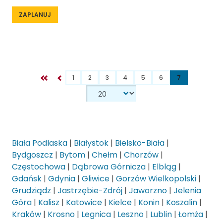
ZAPLANUJ
1
2
3
4
5
6
7
Biała Podlaska
|
Białystok
|
Bielsko-Biała
|
Bydgoszcz
|
Bytom
|
Chełm
|
Chorzów
|
Częstochowa
|
Dąbrowa Górnicza
|
Elbląg
|
Gdańsk
|
Gdynia
|
Gliwice
|
Gorzów Wielkopolski
|
Grudziądz
|
Jastrzębie-Zdrój
|
Jaworzno
|
Jelenia
Góra
|
Kalisz
|
Katowice
|
Kielce
|
Konin
|
Koszalin
|
Kraków
|
Krosno
|
Legnica
|
Leszno
|
Lublin
|
Łomża
|