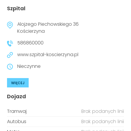
Szpital
Alojzego Piechowskiego 36
Kościerzyna
586860000
www.szpital-koscierzyna.pl
Nieczynne
WIĘCEJ
Dojazd
Tramwaj
Brak podanych linii
Autobus
Brak podanych linii