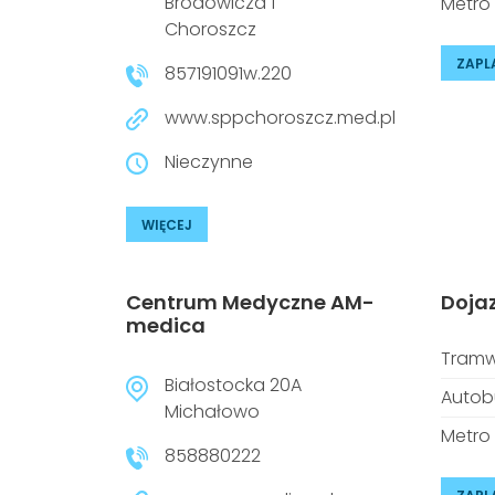
Brodowicza 1
Metro
Choroszcz
ZAPL
857191091w.220
www.sppchoroszcz.med.pl
Nieczynne
WIĘCEJ
Centrum Medyczne AM-
Doja
medica
Tramw
Białostocka 20A
Autob
Michałowo
Metro
858880222