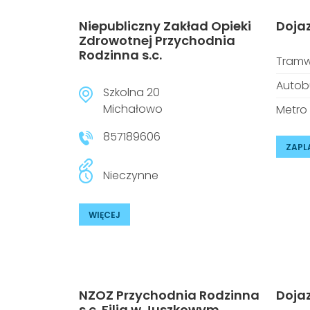
Niepubliczny Zakład Opieki
Doja
Zdrowotnej Przychodnia
Rodzinna s.c.
Tramw
Autob
Szkolna 20
Michałowo
Metro
857189606
ZAPL
Nieczynne
WIĘCEJ
NZOZ Przychodnia Rodzinna
Doja
s.c. Filia w Juszkowym