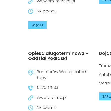
ZAPL
www.am-medica.pl
Nieczynne
WIĘCEJ
Opieka długoterminowa -
Doja
Oddział Podlaski
Tramw
Bohaterów Westerplatte 6
Autob
Łapy
Metro
532087803
ZAPL
www.vitalaire.pl
Nieczynne