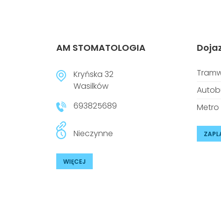
AM STOMATOLOGIA
Doja
Tramw
Kryńska 32
Wasilków
Autob
693825689
Metro
Nieczynne
ZAPL
WIĘCEJ