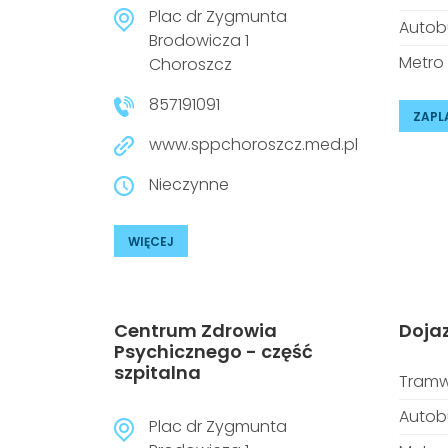
Plac dr Zygmunta
Autob
Brodowicza 1
Metro
Choroszcz
857191091
ZAPL
www.sppchoroszcz.med.pl
Nieczynne
WIĘCEJ
Centrum Zdrowia
Doja
Psychicznego - część
szpitalna
Tramw
Autob
Plac dr Zygmunta