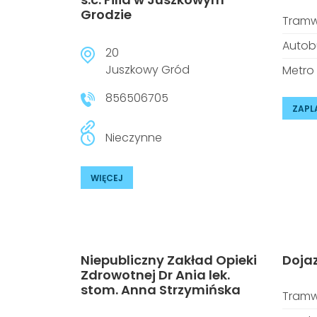
Grodzie
Tramw
Autob
20
Juszkowy Gród
Metro
856506705
ZAPL
Nieczynne
WIĘCEJ
Niepubliczny Zakład Opieki
Doja
Zdrowotnej Dr Ania lek.
stom. Anna Strzymińska
Tramw