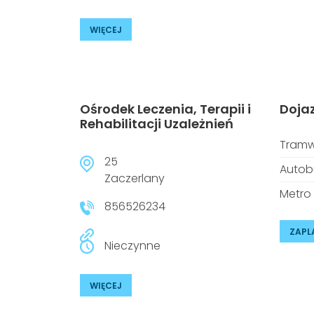
WIĘCEJ
Ośrodek Leczenia, Terapii i
Doja
Rehabilitacji Uzależnień
Tramw
25
Autob
Zaczerlany
Metro
856526234
ZAPL
Nieczynne
WIĘCEJ