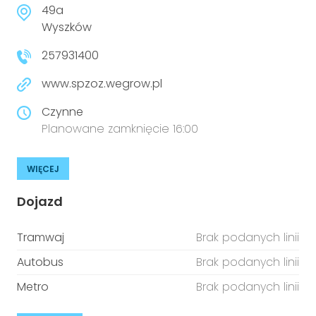
49a
niepełnosprawnościami
Urządzenia IoT
Wyszków
T
Prawo
257931400
Prawa osób z niepełnosprawnościami
www.spzoz.wegrow.pl
Czynne
T
Aktualności
Planowane zamknięcie 16:00
WIĘCEJ
Dojazd
Tramwaj
Brak podanych linii
Autobus
Brak podanych linii
Metro
Brak podanych linii