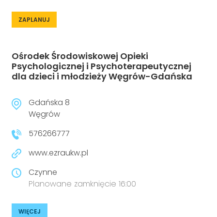
ZAPLANUJ
Ośrodek Środowiskowej Opieki
Psychologicznej i Psychoterapeutycznej
dla dzieci i młodzieży Węgrów-Gdańska
Gdańska 8
Węgrów
576266777
www.ezraukw.pl
Czynne
Planowane zamknięcie 16:00
WIĘCEJ