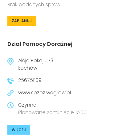
Brak podanych spraw
ZAPLANUJ
Dział Pomocy Doraźnej
Aleja Pokoju 73
Łochów
256751109
www.spzoz.wegrow.pl
Czynne
Planowane zamknięcie 16:00
WIĘCEJ