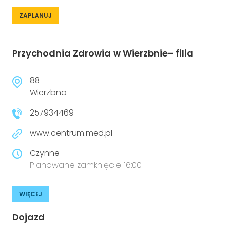
ZAPLANUJ
Przychodnia Zdrowia w Wierzbnie- filia
88
Wierzbno
257934469
www.centrum.med.pl
Czynne
Planowane zamknięcie 16:00
WIĘCEJ
Dojazd