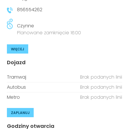
856554262
Czynne
Planowane zamknięcie 16:00
WIĘCEJ
Dojazd
Tramwaj
Brak podanych linii
Autobus
Brak podanych linii
Metro
Brak podanych linii
ZAPLANUJ
Godziny otwarcia