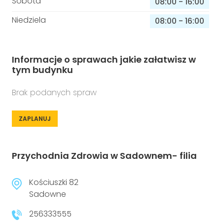
Sobota
08:00
-
16:00
Niedziela
08:00
-
16:00
Informacje o sprawach jakie załatwisz w
tym budynku
Brak podanych spraw
ZAPLANUJ
Przychodnia Zdrowia w Sadownem- filia
Kościuszki 82
Sadowne
256333555