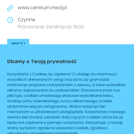
www.centrum.med.pl
Czynne
Planowane zamknięcie 16:00
WIĘCEJ
Dojazd
Dbamy o Twoją prywatność
Tramwaj
Brak podanych linii
Korzystamy z Cookies, by zapewnić Ci dostęp do informacji i
wszystkich oferowanych usług oraz po to, by gromadzić
Autobus
Brak podanych linii
informacje związane z korzystaniem z serwisu, a także wyświetlać
reklamy dopasowane do użytkowników. Stosowane przez nas
Metro
Brak podanych linii
pliki typu cookies umożliwiają właściwe wyświetlanie treści,
analizę ruchu internetowego, ruchu reklamowego, a także
utrzymanie sesji po zalogowaniu. Można wyłączyć ten
ZAPLANUJ
mechanizm w ustawieniach przeglądarki. Korzystanie z naszego
serwisu bez zmiany ustawień dotyczących cookies oznacza, że
Godziny otwarcia
będą one zapisane w pamięci urządzenia. Korzystając z naszej
strony wyrażasz zgodę na używanie Cookies, zgodnie z
aktualnymi ustawieniami przeglądarki.