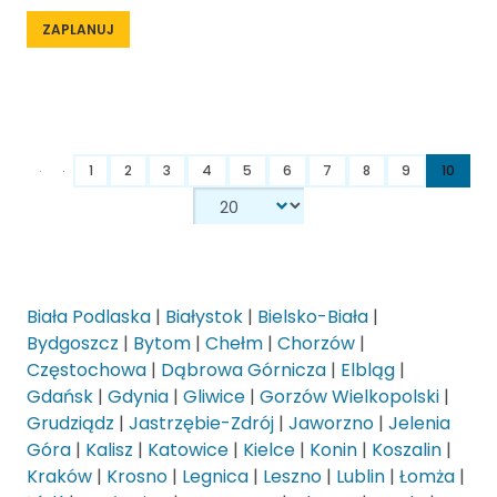
ZAPLANUJ
1
2
3
4
5
6
7
8
9
10
Biała Podlaska
|
Białystok
|
Bielsko-Biała
|
Bydgoszcz
|
Bytom
|
Chełm
|
Chorzów
|
Częstochowa
|
Dąbrowa Górnicza
|
Elbląg
|
Gdańsk
|
Gdynia
|
Gliwice
|
Gorzów Wielkopolski
|
Grudziądz
|
Jastrzębie-Zdrój
|
Jaworzno
|
Jelenia
Góra
|
Kalisz
|
Katowice
|
Kielce
|
Konin
|
Koszalin
|
Kraków
|
Krosno
|
Legnica
|
Leszno
|
Lublin
|
Łomża
|