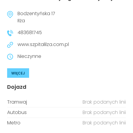
Bodzentyńska 17
Iłża
483681745
www.szpitalilza.com.pl
Nieczynne
WIĘCEJ
Dojazd
Tramwaj
Brak podanych linii
Autobus
Brak podanych linii
Metro
Brak podanych linii