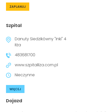
ZAPLANUJ
Szpital
Danuty Siedzikówny "Inki" 4
Iłża
483681700
www.szpitalilza.com.pl
Nieczynne
WIĘCEJ
Dojazd