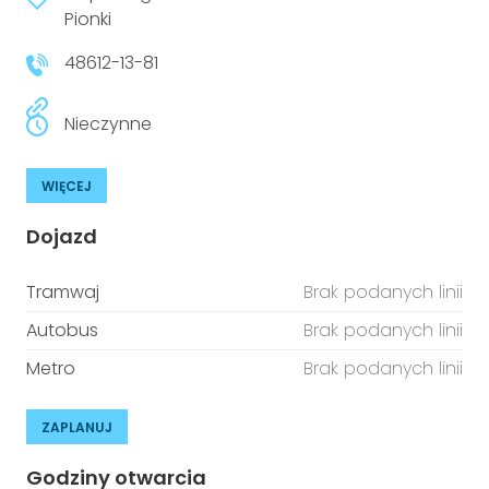
niepełnosprawnościami
Pionki
Urządzenia IoT
48612-13-81
T
Prawo
Prawa osób z niepełnosprawnościami
Nieczynne
T
Aktualności
WIĘCEJ
Dojazd
Tramwaj
Brak podanych linii
Autobus
Brak podanych linii
Metro
Brak podanych linii
ZAPLANUJ
Godziny otwarcia