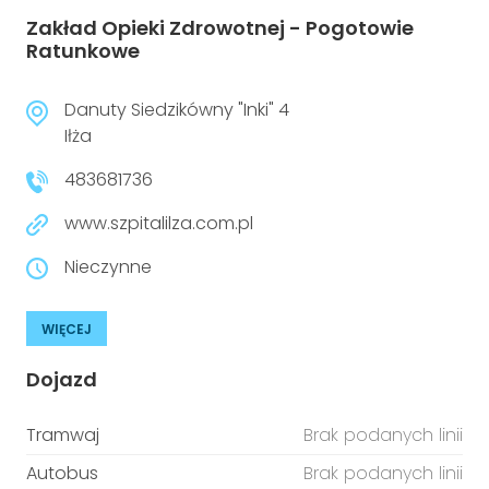
Zakład Opieki Zdrowotnej - Pogotowie
Ratunkowe
Danuty Siedzikówny "Inki" 4
Iłża
483681736
www.szpitalilza.com.pl
Nieczynne
WIĘCEJ
Dojazd
Tramwaj
Brak podanych linii
Autobus
Brak podanych linii