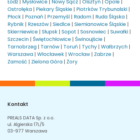
Łódź
|
Mysłowice
|
Nowy Sącz
|
Olsztyn
|
Opole
|
Ostrołęka
|
Piekary Śląskie
|
Piotrków Trybunalski
|
Płock
|
Poznań
|
Przemyśl
|
Radom
|
Ruda Śląska
|
Rybnik
|
Rzeszów
|
Siedlce
|
Siemianowice Śląskie
|
Skierniewice
|
Słupsk
|
Sopot
|
Sosnowiec
|
Suwałki
|
Szczecin
|
Świętochłowice
|
Świnoujście
|
Tarnobrzeg
|
Tarnów
|
Toruń
|
Tychy
|
Wałbrzych
|
Warszawa
|
Włocławek
|
Wrocław
|
Zabrze
|
Zamość
|
Zielona Góra
|
Żory
Kontakt
PREALS DATA Sp. z o.o.
ul. Algierska 17L/5
03-977 Warszawa