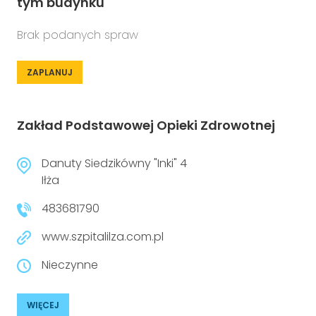
tym budynku
Brak podanych spraw
ZAPLANUJ
Zakład Podstawowej Opieki Zdrowotnej
Danuty Siedzikówny "Inki" 4
Iłża
483681790
www.szpitalilza.com.pl
Nieczynne
WIĘCEJ