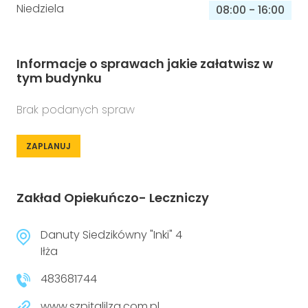
Niedziela
08:00
-
16:00
Informacje o sprawach jakie załatwisz w
tym budynku
Brak podanych spraw
ZAPLANUJ
Zakład Opiekuńczo- Leczniczy
Danuty Siedzikówny "Inki" 4
Iłża
483681744
www.szpitalilza.com.pl