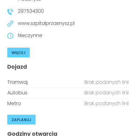
niepełnosprawnościami
Urządzenia IoT
297534300
T
Prawo
www.szpitalprzasnysz.pl
Prawa osób z niepełnosprawnościami
Nieczynne
T
Aktualności
WIĘCEJ
Dojazd
Tramwaj
Brak podanych linii
Autobus
Brak podanych linii
Metro
Brak podanych linii
ZAPLANUJ
Godziny otwarcia