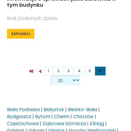
tym budynku
Brak podanych spraw
ZAPLANUJ
1
2
3
4
5
6
Biała Podlaska
|
Białystok
|
Bielsko-Biała
|
Bydgoszcz
|
Bytom
|
Chełm
|
Chorzów
|
Częstochowa
|
Dąbrowa Górnicza
|
Elbląg
|
Gdańsk
|
Gdynia
|
Gliwice
|
Gorzów Wielkopolski
|