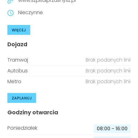
www.szpitalprzasnysz.pl
Nieczynne
WIĘCEJ
Dojazd
Tramwaj
Brak podanych linii
Autobus
Brak podanych linii
Metro
Brak podanych linii
ZAPLANUJ
Godziny otwarcia
Poniedziałek
08:00
-
16:00